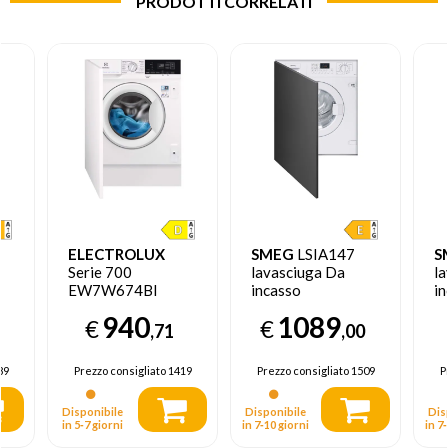
PRODOTTI CORRELATI
ELECTROLUX
SMEG
LSIA147
S
Serie 700
lavasciuga Da
l
EW7W674BI
incasso
i
lavasciuga Da
Caricamento
C
940
1089
€
€
E
incasso
frontale Bianco E
fr
,71
,00
Caricamento
frontale Bianco D
89
Prezzo consigliato
1419
Prezzo consigliato
1509
P
Disponibile
Disponibile
Dis
in 5‑7 giorni
in 7‑10 giorni
in 7