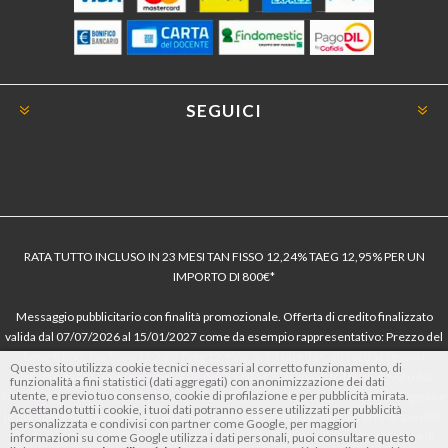
SEGUICI
RATA TUTTO INCLUSO IN 23 MESI TAN FISSO 12,24% TAEG 12,95% PER UN
IMPORTO DI 800€*
Messaggio pubblicitario con finalità promozionale. Offerta di credito finalizzato
valida dal 07/07/2026 al 15/01/2027 come da esempio rappresentativo: Prezzo del
bene € 800, Tan fisso 12,24% Taeg 12,95%, in 23 rate da € 40 costi accessori
Questo sito utilizza cookie tecnici necessari al corretto funzionamento, di
dell’offerta azzerati. Importo totale del credito € 800. Importo totale dovuto dal
funzionalità a fini statistici (dati aggregati) con anonimizzazione dei dati
utente, e previo tuo consenso, cookie di profilazione e per pubblicità mirata.
Consumatore € 920. Decorrenza media della prima rata a 90 giorni. Al fine di gestire
Accettando tutti i cookie, i tuoi dati potranno essere utilizzati per pubblicità
le tue spese in modo responsabile e di conoscere eventuali altre offerte disponibili,
personalizzata e condivisi con partner come Google, per maggiori
Findomestic ti ricorda, prima di sottoscrivere il contratto, di prendere visione di
informazioni su come Google utilizza i dati personali, puoi consultare questo