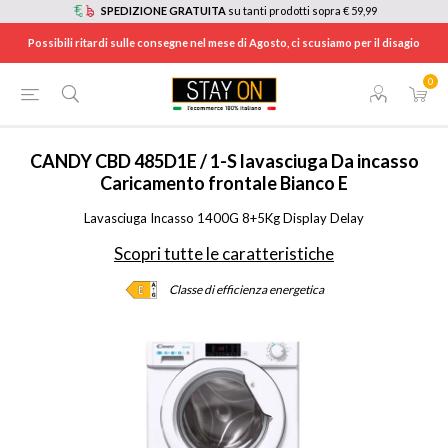
SPEDIZIONE GRATUITA
su tanti prodotti sopra € 59,99
Possibili ritardi sulle consegne nel mese di Agosto, ci scusiamo per il disagio
0
HOME
/
ELETTRODOMESTICI
/
ELETTRODOMESTICI DA INCASSO
/
ASCIUGATRICI E LAVASCIUGA DA INCASSO
/
CBD485D1E1S
CANDY
CBD 485D1E / 1-S lavasciuga Da incasso
Caricamento frontale Bianco E
Lavasciuga Incasso 1400G 8+5Kg Display Delay
Scopri tutte le caratteristiche
Classe di efficienza energetica