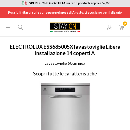
SPEDIZIONE GRATUITA
su tanti prodotti sopra € 59,99
Possibili ritardi sulle consegne nel mese di Agosto, ci scusiamo per il disagio
0
HOME
/
ELETTRODOMESTICI
/
GRANDI ELETTRODOMESTICI
/
LAVASTOVIGLIE
/
ESS68500SX
ELECTROLUX
ESS68500SX lavastoviglie Libera
installazione 14 coperti A
Lavastoviglie 60cm inox
Scopri tutte le caratteristiche