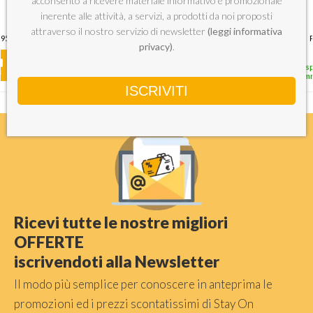
acconsento a ricevere materiale informativo e promozionale
249
599
€
€
0X
installazione 10
installazione 14
in
,99
,99
inerente alle attività, a servizi, a prodotti da noi proposti
coperti E
coperti A
co
attraverso il nostro servizio di newsletter
(leggi informativa
.95
Prezzo consigliato
469
Prezzo consigliato
1049.99
P
privacy)
.
Disponibilità
Disponibilità
Disp
immediata
immediata
im
Ricevi tutte le nostre migliori
OFFERTE
iscrivendoti alla Newsletter
Il modo più semplice per conoscere in anteprima le
promozioni ed i prezzi scontatissimi di Stay On