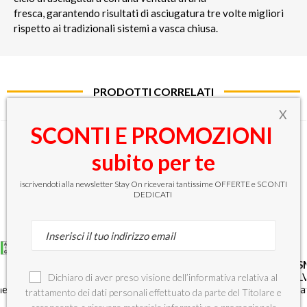
fresca, garantendo risultati di asciugatura tre volte migliori
rispetto ai tradizionali sistemi a vasca chiusa.
PRODOTTI CORRELATI
X
SCONTI E PROMOZIONI
SPEDIZIONE
GRATUITA
subito per te
iscrivendoti alla newsletter Stay On riceverai tantissime OFFERTE e SCONTI
DEDICATI
BEKO
AEG
Series 7000
S
DVS05024W
FFB76707PM
L
Dichiaro di aver preso visione dell’informativa relativa al
ne
lavastoviglie
lavastoviglie
la
trattamento dei dati personali effettuato da parte del Titolare e
Libera
Libera
Li