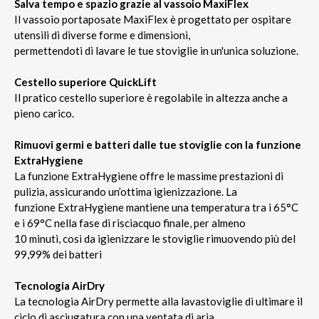
Salva tempo e spazio grazie al vassoio MaxiFlex
Il vassoio portaposate MaxiFlex è progettato per ospitare
utensili di diverse forme e dimensioni,
permettendoti di lavare le tue stoviglie in un'unica soluzione.
Cestello superiore QuickLift
Il pratico cestello superiore è regolabile in altezza anche a
pieno carico.
Rimuovi germi e batteri dalle tue stoviglie con la funzione
ExtraHygiene
La funzione ExtraHygiene offre le massime prestazioni di
pulizia, assicurando un’ottima igienizzazione. La
funzione ExtraHygiene mantiene una temperatura tra i 65°C
e i 69°C nella fase di risciacquo finale, per almeno
10 minuti, così da igienizzare le stoviglie rimuovendo più del
99,99% dei batteri
Tecnologia AirDry
La tecnologia AirDry permette alla lavastoviglie di ultimare il
ciclo di asciugatura con una ventata di aria