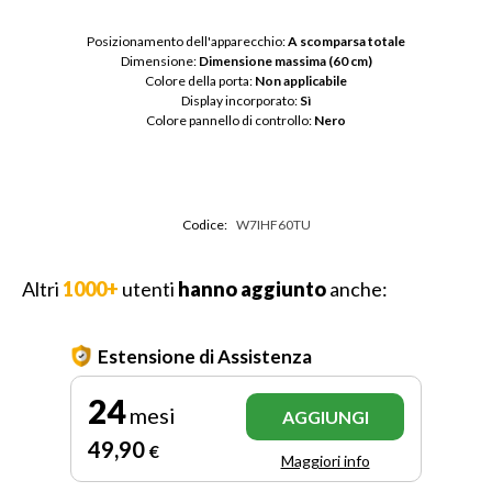
Posizionamento dell'apparecchio: 
A scomparsa totale
Dimensione: 
Dimensione massima (60 cm)
Colore della porta: 
Non applicabile
Display incorporato: 
Sì
Colore pannello di controllo: 
Nero
Codice:
W7IHF60TU
Altri
1000+
utenti
hanno aggiunto
anche:
Estensione di Assistenza
24
mesi
AGGIUNGI
49
,90
€
Maggiori info