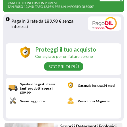
Paga in 3 rate da 189,98 € senza 
interessi 
Proteggi il tuo acquisto
Consigliato per un futuro sereno
SCOPRI DI PIÙ
Spedizione gratuita su
Garanzia inclusa 24 mesi
tanti prodotti sopra i
€59,99
Servizi aggiuntivi
Reso fino a 14 giorni