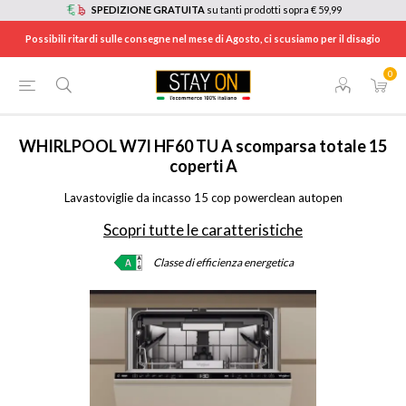
SPEDIZIONE GRATUITA
su tanti prodotti sopra € 59,99
Possibili ritardi sulle consegne nel mese di Agosto, ci scusiamo per il disagio
0
HOME
/
ELETTRODOMESTICI
/
ELETTRODOMESTICI DA INCASSO
/
LAVASTOVIGLIE DA INCASSO
/
W7IHF60TU
WHIRLPOOL
W7I HF60 TU A scomparsa totale 15
coperti A
Lavastoviglie da incasso 15 cop powerclean autopen
Scopri tutte le caratteristiche
Classe di efficienza energetica