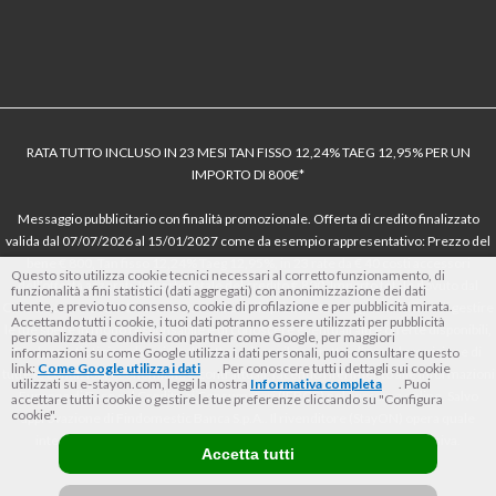
RATA TUTTO INCLUSO IN 23 MESI TAN FISSO 12,24% TAEG 12,95% PER UN
IMPORTO DI 800€*
Messaggio pubblicitario con finalità promozionale. Offerta di credito finalizzato
valida dal 07/07/2026 al 15/01/2027 come da esempio rappresentativo: Prezzo del
bene € 800, Tan fisso 12,24% Taeg 12,95%, in 23 rate da € 40 costi accessori
Questo sito utilizza cookie tecnici necessari al corretto funzionamento, di
dell’offerta azzerati. Importo totale del credito € 800. Importo totale dovuto dal
funzionalità a fini statistici (dati aggregati) con anonimizzazione dei dati
utente, e previo tuo consenso, cookie di profilazione e per pubblicità mirata.
Consumatore € 920. Decorrenza media della prima rata a 90 giorni. Al fine di gestire
Accettando tutti i cookie, i tuoi dati potranno essere utilizzati per pubblicità
le tue spese in modo responsabile e di conoscere eventuali altre offerte disponibili,
personalizzata e condivisi con partner come Google, per maggiori
Findomestic ti ricorda, prima di sottoscrivere il contratto, di prendere visione di
informazioni su come Google utilizza i dati personali, puoi consultare questo
link:
Come Google utilizza i dati
. Per conoscere tutti i dettagli sui cookie
tutte le condizioni economiche e contrattuali, facendo riferimento alle Informazioni
utilizzati su e-stayon.com, leggi la nostra
Informativa completa
. Puoi
Europee di Base sul Credito ai Consumatori (IEBCC) nel percorso online. Salvo
accettare tutti i cookie o gestire le tue preferenze cliccando su "Configura
cookie".
approvazione di Findomestic Banca S.p.A.. Il rivenditore (StayON) opera quale
intermediario del credito per Findomestic Banca S.p.A., non in esclusiva.
Accetta tutti