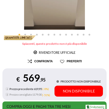
Spiacenti, questo prodotto non é più disponibile
RIVENDITORE UFFICIALE
CONFRONTA
PREFERITI
569
€
,95
PRODOTTO NON DISPONIBILE
Prezzo precedente 619,95
(-8%)
NON DISPONIBILE
Prezzo consigliato
1179,00
(-51%)