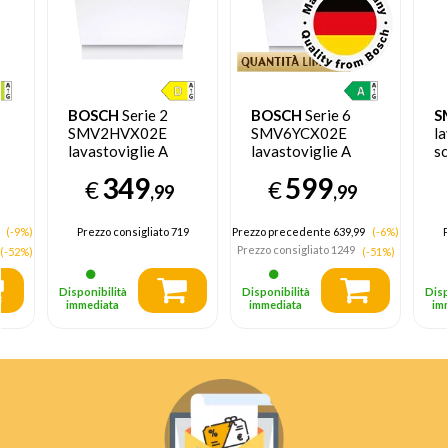
BOSCH
Serie 2
BOSCH
Serie 6
S
SMV2HVX02E
SMV6YCX02E
la
lavastoviglie A
lavastoviglie A
s
scomparsa totale
scomparsa totale
D
349
599
€
€
14 coperti D
14 coperti A
,99
,99
5
(-9%)
Prezzo consigliato
719
Prezzo precedente 639,99
(-6%)
P
Prezzo consigliato
1249
(-52%)
(-51%)
Disponibilità
Disponibilità
Disp
immediata
immediata
im