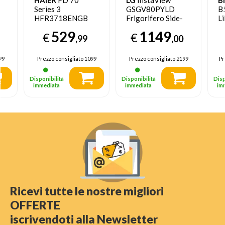
Series 3
GSGV80PYLD
B
HFR3718ENGB
Frigorifero Side-
Li
frigorifero side-
by-Side , Classe D,
in
529
1149
€
€
by-side Libera
635L, Wi-Fi, Con
C 
,99
,00
installazione 402 L
allaccio
E Nero
99
Prezzo consigliato
1099
Prezzo consigliato
2199
Pr
Disponibilità
Disponibilità
Disp
immediata
immediata
im
Ricevi tutte le nostre migliori
OFFERTE
iscrivendoti alla Newsletter