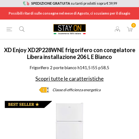
SPEDIZIONE GRATUITA
su tanti prodotti sopra € 59,99
Possibili ritardi sulle consegne nel mese di Agosto, ci scusiamo per il disagio
0
HOME
/
ELETTRODOMESTICI
/
GRANDI ELETTRODOMESTICI
/
FRIGORIFERI
/
XD2P228WNE
XD Enjoy
XD2P228WNE frigorifero con congelatore
Libera installazione 206 L E Bianco
Frigorifero 2 porte bianco h141,5 l55 p58,5
Scopri tutte le caratteristiche
Classe di efficienza energetica