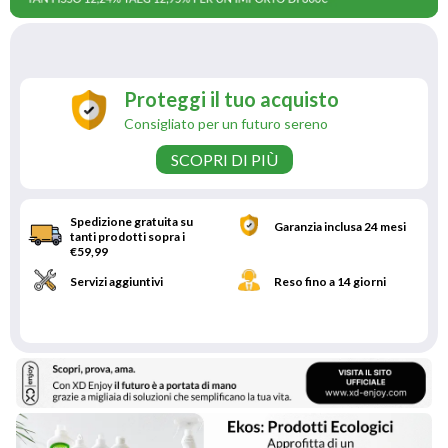
Proteggi il tuo acquisto
Consigliato per un futuro sereno
SCOPRI DI PIÙ
Spedizione gratuita su
Garanzia inclusa 24 mesi
tanti prodotti sopra i
€59,99
Servizi aggiuntivi
Reso fino a 14 giorni