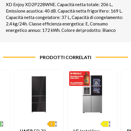
XD Enjoy XD2P228WNE. Capacità netta totale: 206 L,
Emissione acustica: 40 dB. Capacità netta frigorifero: 169 L.
Capacità netta congelatore: 37 L, Capacità di congelamento:
2,4 kg/24h. Classe efficienza energetica: E, Consumo
energetico annuo: 172 kWh. Colore del prodotto: Bianco
PRODOTTI CORRELATI
HAIER
FD 70
LG
InstaView
B