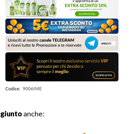
Codice:
9006IME
ggiunto
anche: