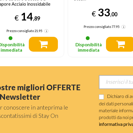
apore Acciaio inossidabile
33
200 W Porpora, Bianco
€
14
,00
€
,89
Prezzo consigliato
77.95
Prezzo consigliato
21.95
Disponibilità
Disponibilità
immediata
immediata
nostre migliori OFFERTE
a Newsletter
Dichiaro di a
dei dati personal
r conoscere in anteprima le
materiale informat
scontatissimi di Stay On
prodotti da noi p
informativa priv