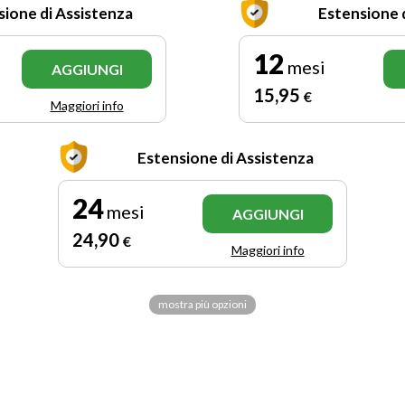
sione di Assistenza
Estensione 
12
mesi
AGGIUNGI
15
,95
€
Maggiori info
Estensione di Assistenza
24
mesi
AGGIUNGI
24
,90
€
Maggiori info
mostra più opzioni