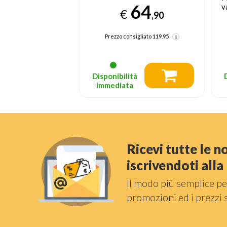
64
 400 HD 3De
v
€
,90
o, Marrone
2
63
,04
Prezzo consigliato
119.95
nsigliato
99.95
tà
Disponibilità
a
immediata
Ricevi tutte le 
iscrivendoti all
Il modo più semplice pe
promozioni ed i prezzi 