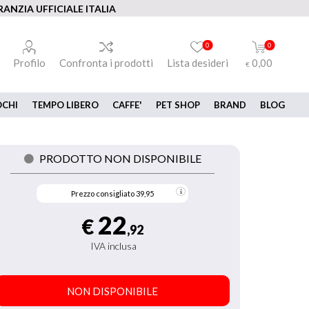
ANZIA UFFICIALE ITALIA
0
0
Profilo
Confronta i prodotti
Lista desideri
0,00
€
OCHI
TEMPO LIBERO
CAFFE'
PET SHOP
BRAND
BLOG
PRODOTTO NON DISPONIBILE
Prezzo consigliato
39,95
22
€
,92
IVA inclusa
NON DISPONIBILE