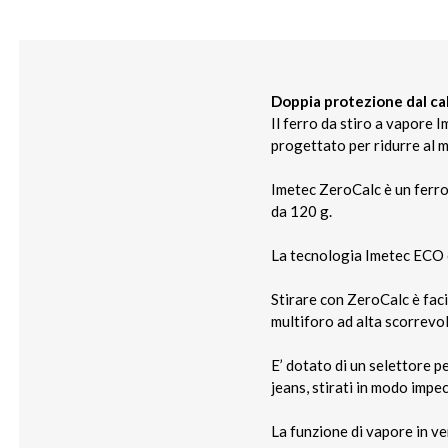
Doppia protezione dal cal
Il ferro da stiro a vapore 
progettato per ridurre al m
Imetec ZeroCalc è un ferr
da 120 g.
La tecnologia Imetec ECO c
Stirare con ZeroCalc è faci
multiforo ad alta scorrevo
E’ dotato di un selettore pe
jeans, stirati in modo impec
La funzione di vapore in ve