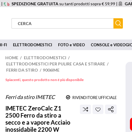
 |
SPEDIZIONE GRATUITA
su tanti prodotti sopra € 59,99 |
GAR
I-FI
ELETTRODOMESTICI
FOTO e VIDEO
CONSOLE e VIDEOGI
HOME
/
ELETTRODOMESTICI
/
ELETTRODOMESTICI PER PULIRE CASA E STIRARE
/
FERRI DA STIRO
/
9006IME
Spiacenti, questo prodotto non é più disponibile
Ferri da stiro IMETEC
RIVENDITORE UFFICIALE
IMETEC
ZeroCalc Z1
2500 Ferro da stiro a
secco e a vapore Acciaio
inossidabile 2200 W