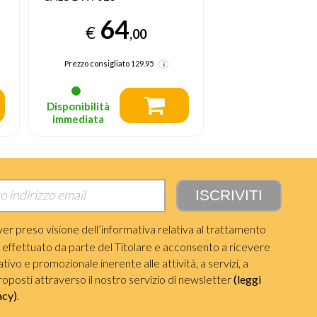
Microsteam 400 H
64
2700 W Nero, Blu
€
52
,00
€
Prezzo consigliato
129.95
Prezzo consigliato
Disponibilità
Disponibilità
immediata
immediata
ver preso visione dell’informativa relativa al trattamento
i effettuato da parte del Titolare e acconsento a ricevere
ivo e promozionale inerente alle attività, a servizi, a
roposti attraverso il nostro servizio di newsletter
(leggi
acy)
.