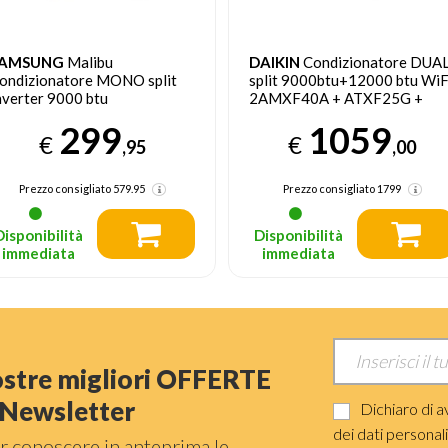
AMSUNG
Malibu
DAIKIN
Condizionatore DUA
ondizionatore MONO split
split 9000btu+12000 btu WiF
nverter 9000 btu
2AMXF40A + ATXF25G +
R09TXHQBWKNEU +
ATXF35G Climatizzatore
299
1059
R09TXHQBWKXEU
Fisso
€
€
,95
,00
limatizzatore Fisso
Prezzo consigliato
579.95
Prezzo consigliato
1799
Disponibilità
Disponibilità
immediata
immediata
nostre migliori OFFERTE
a Newsletter
Dichiaro di a
dei dati personal
r conoscere in anteprima le