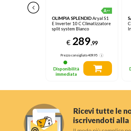
izionatore MONO
OLIMPIA SPLENDID
Aryal S1
S
tu Wi-Fi
E Inverter 10 C Climatizzatore
C
+ BEHPC090
split system Bianco
I
re Fisso
A
259
289
A
€
,99
,99
C
sigliato
499.95
Prezzo consigliato
409.95
tà
Disponibilità
a
immediata
Ricevi tutte le 
iscrivendoti all
Il modo più semplice pe