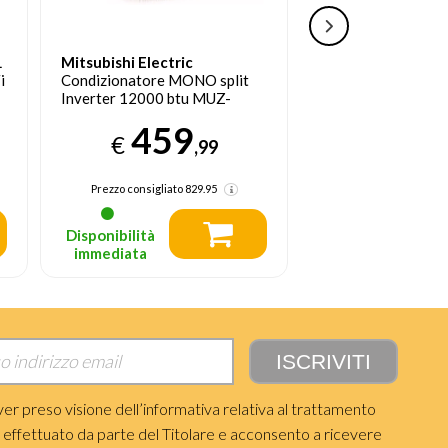
L
Mitsubishi Electric
Argoclima
i
Condizionatore MONO split
CLIMADESIGN12U
Inverter 12000 btu MUZ-
CLIMADESIGN12U
DW35VF + MSZ-DW35VF
Climatizzatore MO
459
27
Climatizzatore Fisso
system Bianco 120
€
€
,99
Fi
Prezzo consigliato
829.95
Prezzo consigliato
Disponibilità
Disponibilità
immediata
immediata
ver preso visione dell’informativa relativa al trattamento
i effettuato da parte del Titolare e acconsento a ricevere