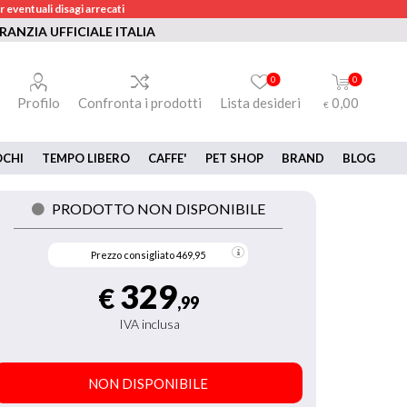
 eventuali disagi arrecati
RANZIA UFFICIALE ITALIA
0
0
Profilo
Confronta i prodotti
Lista desideri
0,00
€
OCHI
TEMPO LIBERO
CAFFE'
PET SHOP
BRAND
BLOG
PRODOTTO NON DISPONIBILE
Prezzo consigliato
469,95
329
€
,99
IVA inclusa
NON DISPONIBILE