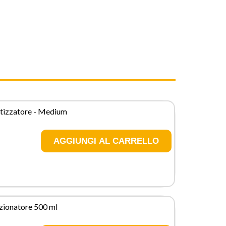
tizzatore - Medium
izionatore 500 ml