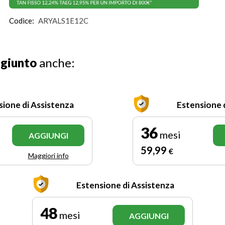
Codice:
ARYALS1E12C
ggiunto
anche:
sione di Assistenza
Estensione 
36
mesi
AGGIUNGI
59
,99
€
Maggiori info
Estensione di Assistenza
48
mesi
AGGIUNGI