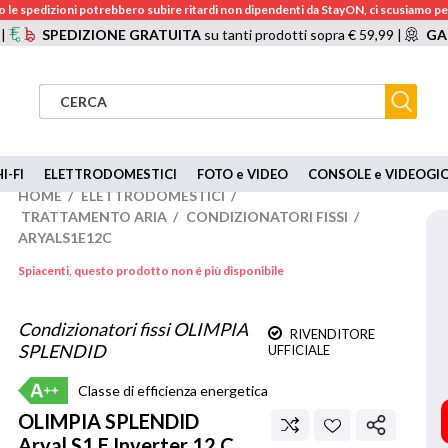
 le spedizioni potrebbero subire ritardi non dipendenti da StayON, ci scusiamo per
 |
SPEDIZIONE GRATUITA
su tanti prodotti sopra € 59,99 |
GA
I-FI
ELETTRODOMESTICI
FOTO e VIDEO
CONSOLE e VIDEOGI
HOME
/
ELETTRODOMESTICI
/
TRATTAMENTO ARIA
/
CONDIZIONATORI FISSI
/
ARYALS1E12C
Spiacenti, questo prodotto non é più disponibile
Condizionatori fissi OLIMPIA
RIVENDITORE
SPLENDID
UFFICIALE
Classe di efficienza energetica
OLIMPIA SPLENDID
Aryal S1 E Inverter 12 C