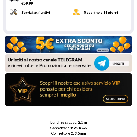
€59,99
Servizi aggiuntivi
Reso fino a 14 giorni
Lunghezza cavo: 
2,5 m
Connettore 1: 
2 x RCA
Connettore 2: 
3.5mm