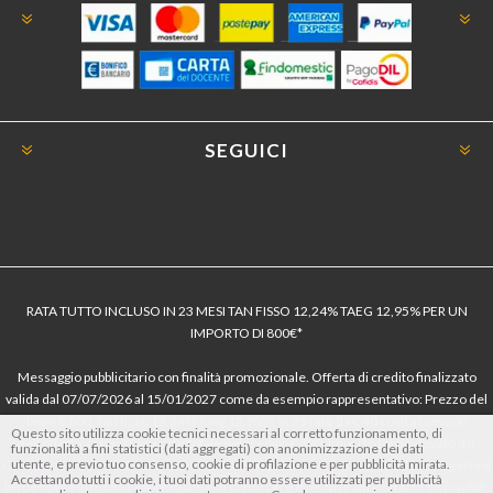
SEGUICI
RATA TUTTO INCLUSO IN 23 MESI TAN FISSO 12,24% TAEG 12,95% PER UN
IMPORTO DI 800€*
Messaggio pubblicitario con finalità promozionale. Offerta di credito finalizzato
valida dal 07/07/2026 al 15/01/2027 come da esempio rappresentativo: Prezzo del
bene € 800, Tan fisso 12,24% Taeg 12,95%, in 23 rate da € 40 costi accessori
Questo sito utilizza cookie tecnici necessari al corretto funzionamento, di
dell’offerta azzerati. Importo totale del credito € 800. Importo totale dovuto dal
funzionalità a fini statistici (dati aggregati) con anonimizzazione dei dati
utente, e previo tuo consenso, cookie di profilazione e per pubblicità mirata.
Consumatore € 920. Decorrenza media della prima rata a 90 giorni. Al fine di gestire
Accettando tutti i cookie, i tuoi dati potranno essere utilizzati per pubblicità
le tue spese in modo responsabile e di conoscere eventuali altre offerte disponibili,