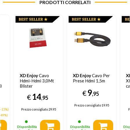
PRODOTTI CORRELATI
XD Enjoy
Cavo
XD Enjoy
Cavo Per
X
Hdmi-Hdmi 3,0Mt
Prese Hdmi 1,5m
X
8
Blister
ca
9
XD30ME038
m
€
,95
14
€
,95
Prezzo consigliato
19.95
(-15%)
Prezzo consigliato
29.95
P
-49%)
Disponibilità
Disponibilità
Disp