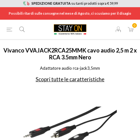
SPEDIZIONE GRATUITA
su tanti prodotti sopra € 59,99
Possibili ritardi sulle consegne nel mese di Agosto, ci scusiamo per il disagio
0
HOME
/
TV E HOME CINEMA
/
ACCESSORI TV
/
CAVI E CONNETTORI VIDEO
/
VVAJACK2RCA25MMK
Vivanco
VVAJACK2RCA25MMK cavo audio 2,5 m 2 x
RCA 3.5mm Nero
Adattatore audio rca-jack3,5mm
Scopri tutte le caratteristiche