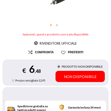
Spiacenti, questo prodotto non é più disponibile
RIVENDITORE UFFICIALE
CONFRONTA
PREFERITI
6
PRODOTTO NON DISPONIBILE
€
,48
NON DISPONIBILE
Prezzo consigliato
12,95
Spedizione gratuita su
Garanzia inclusa 24 mesi
tanti prodotti sopra i