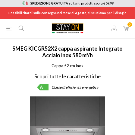
SPEDIZIONE GRATUITA
su tanti prodotti sopra € 59,99
Possibili ritardi sulle consegne nel mese di Agosto, ci scusiamo per il disagio
0
HOME
/
ELETTRODOMESTICI
/
ELETTRODOMESTICI DA INCASSO
/
CAPPE
/
KICGR52X2
SMEG
KICGR52X2 cappa aspirante Integrato
Acciaio inox 580 m³/h
Cappa 52 cm inox
Scopri tutte le caratteristiche
Classe di efficienza energetica