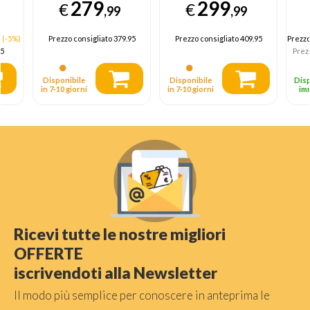
279
299
€
€
Acciaio
Acciaio
in
,99
,99
inossidabile 581
inossidabile 581
m³
m³/h C
m³/h C
(-5%)
Prezzo consigliato
379.95
Prezzo consigliato
409.95
Prezz
5
Prez
Disponibile
Disponibile
Disp
in 7‑10 giorni
in 7‑10 giorni
im
Ricevi tutte le nostre migliori
OFFERTE
iscrivendoti alla Newsletter
Il modo più semplice per conoscere in anteprima le