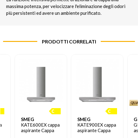
massima potenza, per velocizzare l'eliminazione degli odori
più persistenti ed avere un ambiente purificato.
PRODOTTI CORRELATI
SMEG
SMEG
G
a
KATE600EX cappa
KATE900EX cappa
G
aspirante Cappa
aspirante Cappa
as
aspirante a parete
aspirante a parete
In