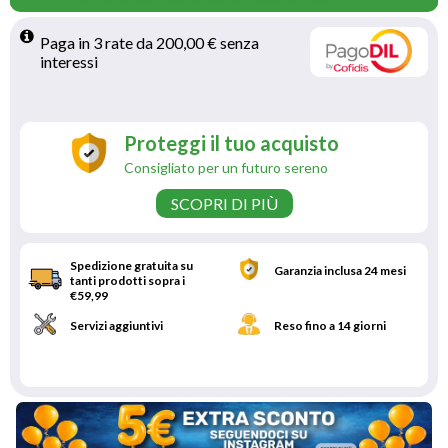
Paga in 3 rate da 200,00 € senza 
interessi 
Proteggi il tuo acquisto
Consigliato per un futuro sereno
SCOPRI DI PIÙ
Spedizione gratuita su
Garanzia inclusa 24 mesi
tanti prodotti sopra i
€59,99
Servizi aggiuntivi
Reso fino a 14 giorni