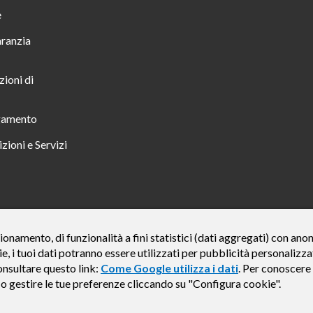
e
aranzia
zioni di
gamento
zioni e Servizi
 TUTTO INCLUSO IN 23 MESI TAN FISSO 12,24% TAEG 12,95% PER UN IMPORTO DI 
ionamento, di funzionalità a fini statistici (dati aggregati) con an
ie, i tuoi dati potranno essere utilizzati per pubblicità personali
credito finalizzato valida dal 07/07/2026 al 15/01/2027 come da esempio rappresentat
e del credito € 800. Importo totale dovuto dal Consumatore € 920. Decorrenza media del
onsultare questo link:
Come Google utilizza i dati
. Per conoscere 
, Findomestic ti ricorda, prima di sottoscrivere il contratto, di prendere visione di tu
e o gestire le tue preferenze cliccando su "Configura cookie".
i (IEBCC) nel percorso online. Salvo approvazione di Findomestic Banca S.p.A.. Il ri
Findomestic Banca S.p.A., non in esclusiva.