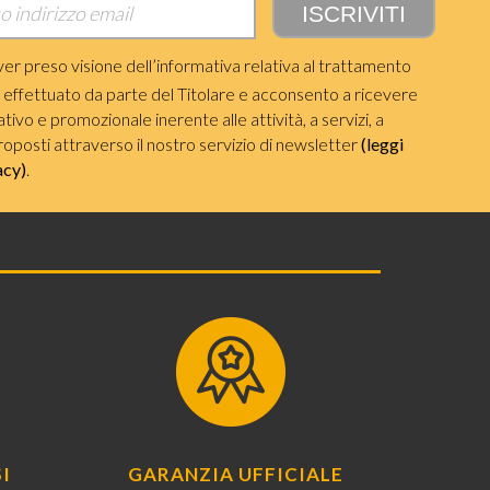
ver preso visione dell’informativa relativa al trattamento
i effettuato da parte del Titolare e acconsento a ricevere
ivo e promozionale inerente alle attività, a servizi, a
roposti attraverso il nostro servizio di newsletter
(leggi
acy)
.
I
GARANZIA UFFICIALE