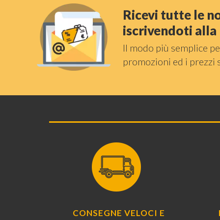
Ricevi tutte le 
iscrivendoti all
Il modo più semplice pe
promozioni ed i prezzi 
CONSEGNE VELOCI E