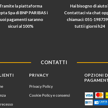
Tramite la piattaforma
Hai bisogno di aiuto
pta Spa di BNP PARIBAS i
Contattaci via chat op
tuoi pagamenti saranno
chiamaci: 051-19873
sicuri al 100%
tutti i giorni h24
CONTATTI
LIENTI
PRIVACY
OPZIONI D
PAGAMEN
ine
Privacy Policy
enza
Cookie Policy e consensi
i recesso