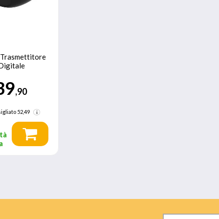
Trasmettitore
Digitale
39
,90
igliato
52,49
tà
a