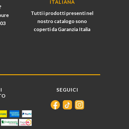
ITALIANA
?
Tutti i prodotti presenti nel
pure
nostro catalogo sono
903
coperti da Garanzia Italia
I
SEGUICI
TO