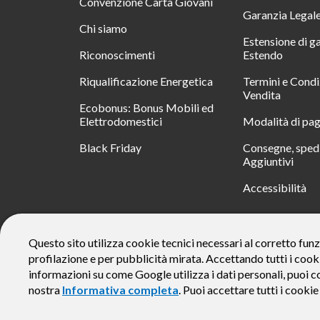
Convenzione Carta Giovani
Garanzia Legal
Chi siamo
Estensione di g
Riconoscimenti
Estendo
Riqualificazione Energetica
Termini e Condi
Vendita
Ecobonus: Bonus Mobili ed
Elettrodomestici
Modalità di pa
Black Friday
Consegne, spedi
Aggiuntivi
Accessibilità
RATA
Questo sito utilizza cookie tecnici necessari al corretto funz
profilazione e per pubblicità mirata. Accettando tutti i cook
Messaggio pubblicitario con finalità promozionale. Offerta di 
rate da € 40 costi accessori dell’offerta azzerati. Importo total
informazioni su come Google utilizza i dati personali, puoi c
responsabile e di conoscere eventuali altre offerte disponibili
nostra
Informativa completa
. Puoi accettare tutti i cooki
alle Informazioni Europee di Base sul Credito ai Consumator