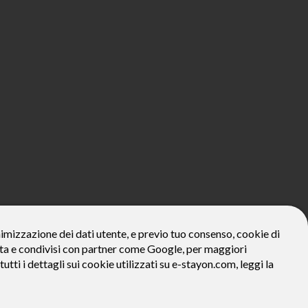
800€*
onimizzazione dei dati utente, e previo tuo consenso, cookie di
zzata e condivisi con partner come Google, per maggiori
ivo: Prezzo del bene € 800, Tan fisso 12,24% Taeg 12,95%, in 23
la prima rata a 90 giorni. Al fine di gestire le tue spese in modo
tutti i dettagli sui cookie utilizzati su e-stayon.com, leggi la
tte le condizioni economiche e contrattuali, facendo riferimento
venditore (StayON) opera quale intermediario del credito per