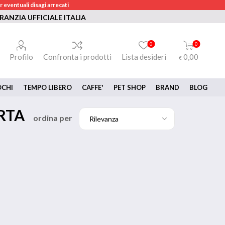
 eventuali disagi arrecati
RANZIA UFFICIALE ITALIA
0
0
Profilo
Confronta i prodotti
Lista desideri
0,00
€
OCHI
TEMPO LIBERO
CAFFE'
PET SHOP
BRAND
BLOG
RTA
ordina per