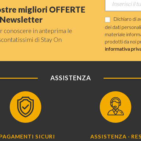
nostre migliori OFFERTE
a Newsletter
Dichiaro di a
dei dati personal
r conoscere in anteprima le
materiale informat
scontatissimi di Stay On
prodotti da noi p
informativa priv
ASSISTENZA
PAGAMENTI SICURI
ASSISTENZA - RES