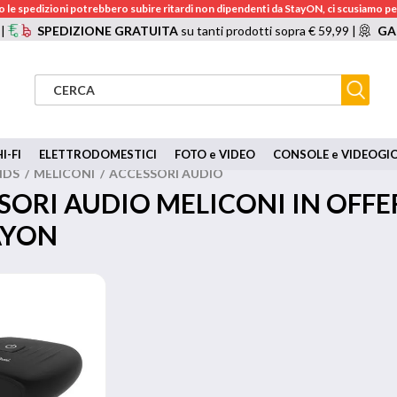
 le spedizioni potrebbero subire ritardi non dipendenti da StayON, ci scusiamo per
 |
SPEDIZIONE GRATUITA
su tanti prodotti sopra € 59,99 |
GA
I-FI
ELETTRODOMESTICI
FOTO e VIDEO
CONSOLE e VIDEOGI
NDS
/
MELICONI
/
ACCESSORI AUDIO
SORI AUDIO MELICONI IN OFFE
AYON