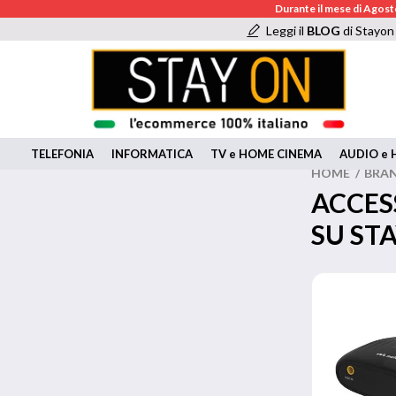
Durante il mese di Agosto
Leggi il
BLOG
di Stayon
TELEFONIA
INFORMATICA
TV e HOME CINEMA
AUDIO e H
HOME
/
BRA
ACCES
SU ST