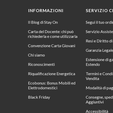
INFORMAZIONI
SERVIZIO C
Il Blog di Stay On
Segui il tuo ord
Carta del Docente: chi può
Servizio Assist
richiederla e come utilizzarla
Resi e Diritto d
Convenzione Carta Giovani
Garanzia Legal
Chi siamo
Estensione di g
Riconoscimenti
Estendo
Riqualificazione Energetica
Termini e Condi
Vendita
Ecobonus: Bonus Mobili ed
Elettrodomestici
Modalità di pa
Black Friday
Consegne, spedi
Aggiuntivi
Accessibilità