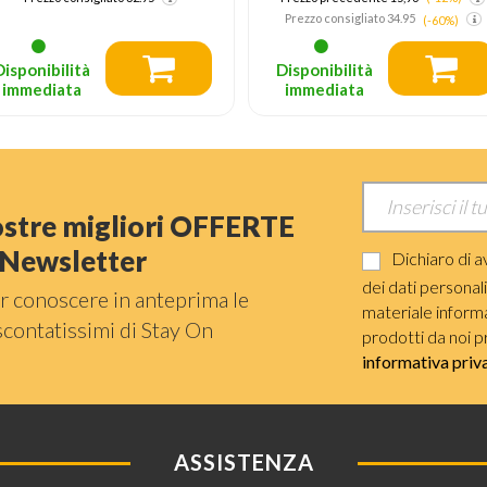
Prezzo consigliato
34.95
(-60%)
Disponibilità
Disponibilità
immediata
immediata
nostre migliori OFFERTE
a Newsletter
Dichiaro di a
dei dati personal
r conoscere in anteprima le
materiale informat
scontatissimi di Stay On
prodotti da noi p
informativa priv
ASSISTENZA