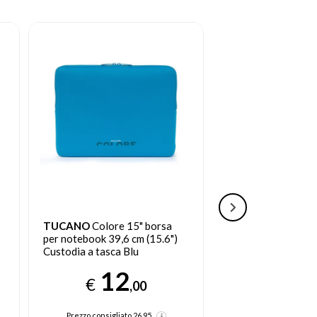
TUCANO
Idea borsa per
TWEED
Zaino Com
notebook 39,6 cm (15.6")
+ Camel
Valigetta ventiquattrore Blu
9
€
16
,
€
,99
Prezzo consigliat
Prezzo consigliato
29.95