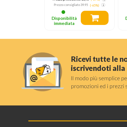
liato
39.95
(-65%)
tà
Disponibilità
a
immediata
Ricevi tutte le 
iscrivendoti all
Il modo più semplice pe
promozioni ed i prezzi 