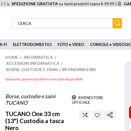
 |
SPEDIZIONE GRATUITA
su tanti prodotti sopra € 59,99 |
GAR
I-FI
ELETTRODOMESTICI
FOTO e VIDEO
CONSOLE e VIDEOGI
HOME
/
INFORMATICA
/
ACCESSORI INFORMATICA
/
BORSE, CUSTODIE E ZAINI
/
BFONEMBN13BK
Spiacenti, questo prodotto non é più disponibile
Borse, custodie e zaini
RIVENDITORE
TUCANO
UFFICIALE
TUCANO
One 33 cm
(13") Custodia a tasca
Nero