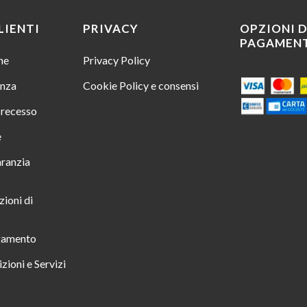
LIENTI
PRIVACY
OPZIONI D
PAGAMEN
ine
Privacy Policy
enza
Cookie Policy e consensi
i recesso
e
aranzia
zioni di
gamento
zioni e Servizi