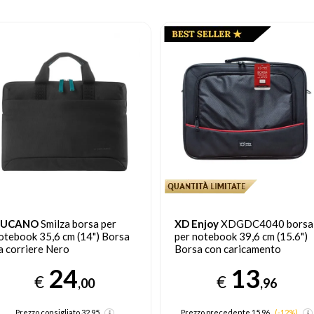
D Enjoy
XDGDC4040 borsa
TUCANO
Colore 15" borsa
er notebook 39,6 cm (15.6")
per notebook 39,6 cm (15.6")
orsa con caricamento
Custodia a tasca Blu
all'alto Nero, Rosso
13
12
€
€
,96
,00
Prezzo precedente 15,96
(-12%)
Prezzo consigliato
26.95