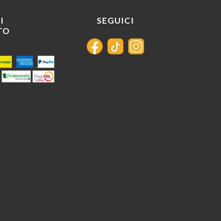
I
SEGUICI
TO