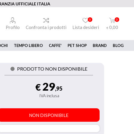
ANZIA UFFICIALE ITALIA
0
0
Profilo
Confronta i prodotti
Lista desideri
0,00
€
OCHI
TEMPO LIBERO
CAFFE'
PET SHOP
BRAND
BLOG
PRODOTTO NON DISPONIBILE
29
€
,95
IVA inclusa
NON DISPONIBILE