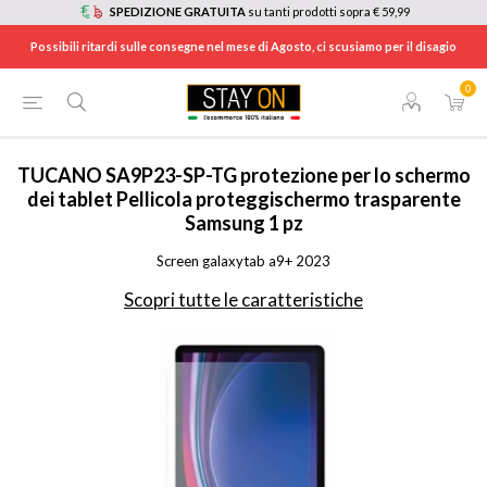
SPEDIZIONE GRATUITA
su tanti prodotti sopra € 59,99
Possibili ritardi sulle consegne nel mese di Agosto, ci scusiamo per il disagio
0
HOME
/
INFORMATICA
/
TABLET E E-BOOK READER
/
ACCESSORI TABLET E EBOOK
/
SA9P23SPTG
TUCANO
SA9P23-SP-TG protezione per lo schermo
dei tablet Pellicola proteggischermo trasparente
Samsung 1 pz
Screen galaxytab a9+ 2023
Scopri tutte le caratteristiche