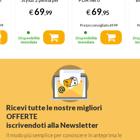
er
Stylus 2 penna per
PDA Nero
B
e
PDA Bianca
69
69
€
€
,99
,95
99
Prezzo consigliato
69.99
P
Disponibilità
Disponibilità
Disp
immediata
immediata
im
Ricevi tutte le nostre migliori
OFFERTE
iscrivendoti alla Newsletter
Il modo più semplice per conoscere in anteprima le