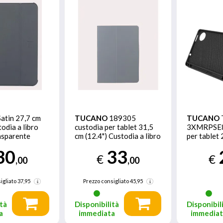
Satin 27,7 cm
TUCANO
189305
TUCANO
todia a libro
custodia per tablet 31,5
3XMRPSE8
asparente
cm (12.4") Custodia a libro
per tablet 
Grigio
Custodia a
30
33
€
€
,00
,00
igliato
37,95
Prezzo consigliato
45,95
tà
Disponibilità
Disponibil
a
immediata
immedia