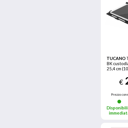
TUCANO
BK custodia
25,4 cm (10
libro Nero
€
Prezzo cons
Disponibili
immediat