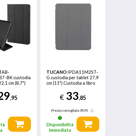
TAB-
TUCANO
IPDA11M2ST-
7-BK custodia
G custodia per tablet 27,9
22,1 cm (8.7")
cm (11") Custodia a libro
 libro Nero
Grigio
29
33
€
,95
,85
Prezzo consigliato
39,95
ità
Disponibilità
ta
immediata