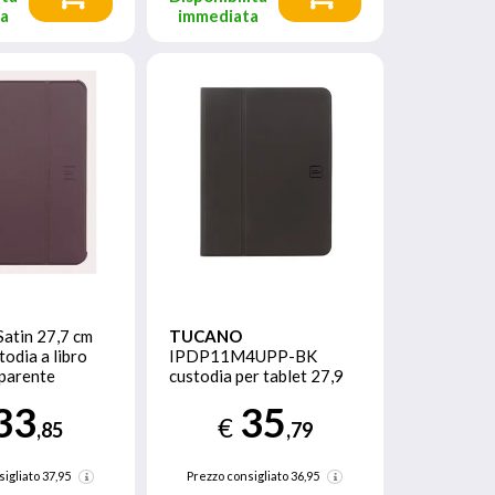
ta
immediata
Satin 27,7 cm
TUCANO
todia a libro
IPDP11M4UPP-BK
sparente
custodia per tablet 27,9
cm (11") Custodia a libro
33
35
Nero
€
,85
,79
sigliato
37,95
Prezzo consigliato
36,95