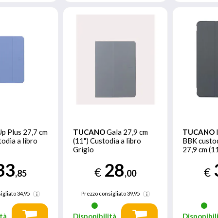
Up Plus 27,7 cm
TUCANO
Gala 27,9 cm
TUCANO
todia a libro
(11") Custodia a libro
BBK custod
Grigio
27,9 cm (1
libro Grigi
33
28
€
€
,85
,00
igliato
34,95
Prezzo consigliato
39,95
tà
Disponibilità
Disponibil