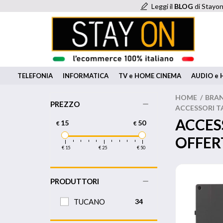
Leggi il
BLOG
di Stayon
TELEFONIA
INFORMATICA
TV e HOME CINEMA
AUDIO e H
HOME
/
BRA
PREZZO
ACCESSORI T
ACCES
15
50
€
€
OFFER
€ 15
€ 25
€ 50
PRODUTTORI
TUCANO
34