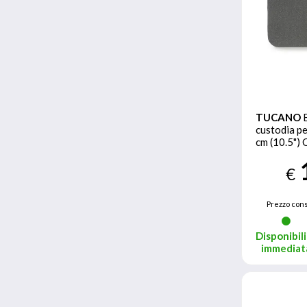
TUCANO
custodia pe
cm (10.5") 
tasca Nero
€
Prezzo cons
Disponibili
immediat