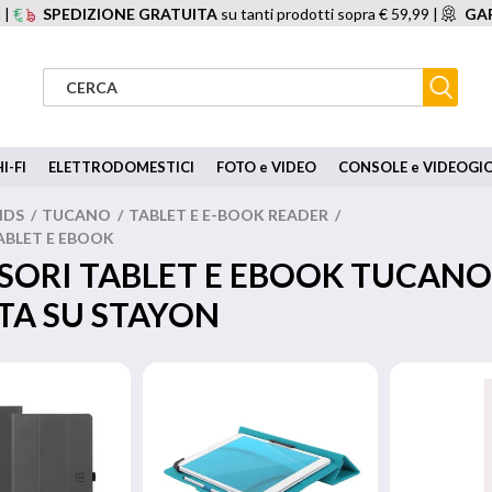
 |
SPEDIZIONE GRATUITA
su tanti prodotti sopra € 59,99 |
GAR
I-FI
ELETTRODOMESTICI
FOTO e VIDEO
CONSOLE e VIDEOGI
NDS
/
TUCANO
/
TABLET E E-BOOK READER
/
ABLET E EBOOK
SORI TABLET E EBOOK TUCANO
TA SU STAYON