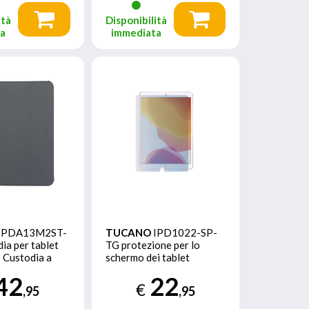
ità
Disponibilità
ta
immediata
IPDA13M2ST-
TUCANO
IPD1022-SP-
ia per tablet
TG protezione per lo
) Custodia a
schermo dei tablet
o
Pellicola
42
22
proteggischermo
€
,95
,95
trasparente Apple 1 pz