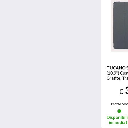
TUCANO
(10.9") Cus
Grafite, Tr
€
Prezzo cons
Disponibili
immediat