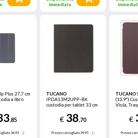
a
immediata
immedia
Up Plus 27,7 cm
TUCANO
TUCANO
todia a libro
IPDA13M2UPP-BK
(10.9") Cus
custodia per tablet 33 cm
Viola, Tra
(13") Custodia a libro
33
38
Nero
€
€
,85
,70
igliato
34,95
Prezzo consigliato
39,95
Prezzo con