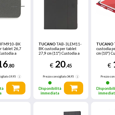
BFM910-BK
TUCANO
TAB-3LEM11-
TUCANO
r tablet 26,7
BK custodia per tablet
custodia pe
Custodia a
27,9 cm (11") Custodia a
cm (10") Cu
libro Nero
Rosso
16
20
€
€
,80
,45
igliato
19,95
Prezzo consigliato
34,95
Prezzo con
tà
Disponibilità
Disponibil
a
immediata
immedia