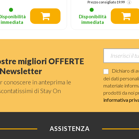
Prezzo consigliato
19.99
Disponibilità
Disponibilità
immediata
immediata
nostre migliori OFFERTE
a Newsletter
Dichiaro di a
dei dati personal
r conoscere in anteprima le
materiale informat
scontatissimi di Stay On
prodotti da noi p
informativa priv
ASSISTENZA