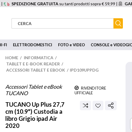
 |
SPEDIZIONE GRATUITA
su tanti prodotti sopra € 59,99 |
GAR
I-FI
ELETTRODOMESTICI
FOTO e VIDEO
CONSOLE e VIDEOGI
HOME
/
INFORMATICA
/
TABLET E E-BOOK READER
/
ACCESSORI TABLET E EBOOK
/
IPD109UPPDG
Accessori Tablet e eBook
RIVENDITORE
TUCANO
UFFICIALE
TUCANO
Up Plus 27,7
cm (10.9") Custodia a
libro Grigio ipad Air
2020