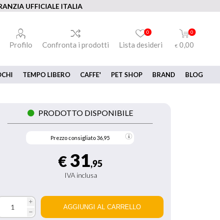
ANZIA UFFICIALE ITALIA
0
0
Profilo
Confronta i prodotti
Lista desideri
0,00
€
OCHI
TEMPO LIBERO
CAFFE'
PET SHOP
BRAND
BLOG
PRODOTTO DISPONIBILE
Prezzo consigliato
36,95
31
€
,95
IVA inclusa
i
h