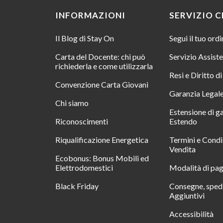
INFORMAZIONI
SERVIZIO C
Il Blog di Stay On
Segui il tuo ord
Carta del Docente: chi può
Servizio Assist
richiederla e come utilizzarla
Resi e Diritto d
Convenzione Carta Giovani
Garanzia Legal
Chi siamo
Estensione di g
Riconoscimenti
Estendo
Riqualificazione Energetica
Termini e Condi
Vendita
Ecobonus: Bonus Mobili ed
Elettrodomestici
Modalità di pa
Black Friday
Consegne, spedi
Aggiuntivi
Accessibilità