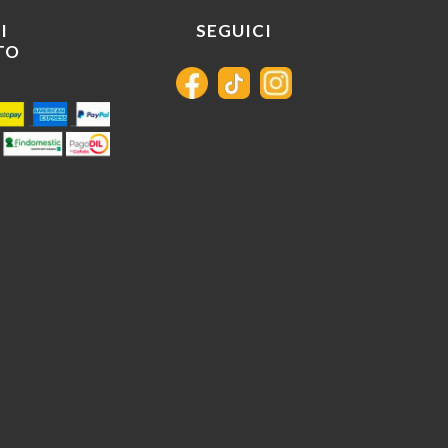
I
SEGUICI
TO