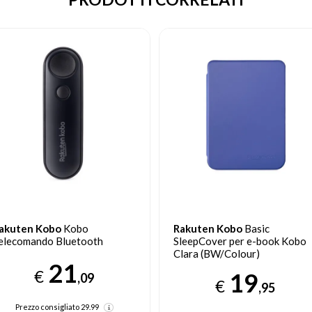
akuten Kobo
Basic
Rakuten Kobo
Kobo
leepCover per e-book Kobo
Telecomando Bluetooth white
lara (BW/Colour)
29
€
19
,99
€
,95