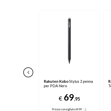
bo
Stylus 2 penna
Rakuten Kobo
Kobo
R
ro
Telecomando Bluetooth
S
C
69
21
€
,95
,09
nsigliato
69.99
Prezzo consigliato
29.99