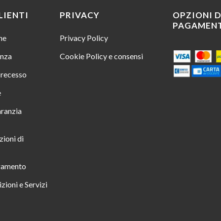
LIENTI
PRIVACY
OPZIONI D
PAGAMEN
ine
Privacy Policy
enza
Cookie Policy e consensi
i recesso
e
aranzia
zioni di
gamento
zioni e Servizi