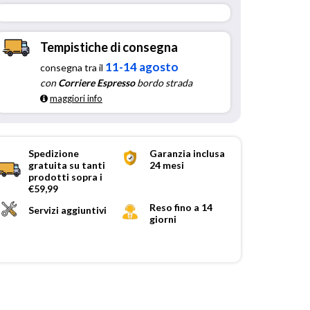
Tempistiche di consegna
11-14 agosto
consegna tra il
con
Corriere Espresso
bordo strada
maggiori info
Spedizione
Garanzia inclusa
gratuita su tanti
24 mesi
prodotti sopra i
€59,99
Reso fino a 14
Servizi aggiuntivi
giorni