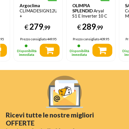
Argoclima
OLIMPIA
S
CLIMADESIGN12UE
SPLENDID
Aryal
C
+
S1 E Inverter 10 C
M
CLIMADESIGN12UI
Climatizzatore
I
279
289
€
€
tu
Climatizzatore
split system Bianco
A
,99
,99
MONO split
+
system Bianco
A
.95
Prezzo consigliato
449.95
Prezzo consigliato
409.95
Pr
12000 btu Wi-Fi
Cl
F
Disponibilità
Disponibilità
Disp
immediata
immediata
im
Ricevi tutte le nostre migliori
OFFERTE