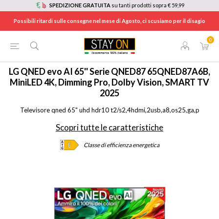
SPEDIZIONE GRATUITA
su tanti prodotti sopra € 59,99
Possibili ritardi sulle consegne nel mese di Agosto, ci scusiamo per il disagio
0
HOME
/
TV E HOME CINEMA
/
TV
/
TV MINILED
/
65QNED87A6B
LG
QNED evo AI 65'' Serie QNED87 65QNED87A6B,
MiniLED 4K, Dimming Pro, Dolby Vision, SMART TV
2025
Televisore qned 65" uhd hdr10 t2/s2,4hdmi,2usb,a8,os25,ga,p
Scopri tutte le caratteristiche
Classe di efficienza energetica