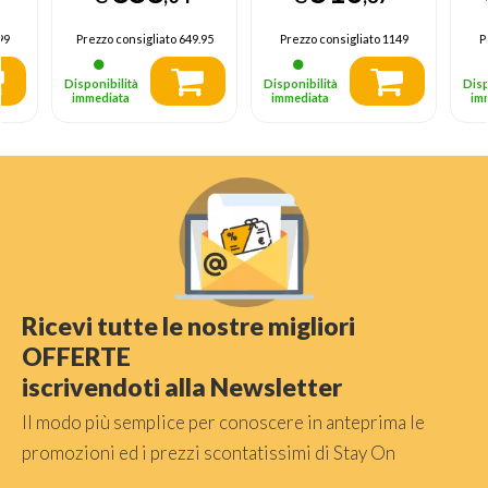
Dolby Vision IQ &
Atmos, Google TV
99
Prezzo consigliato
649.95
Prezzo consigliato
1149
P
Disponibilità
Disponibilità
Disp
immediata
immediata
im
Ricevi tutte le nostre migliori
OFFERTE
iscrivendoti alla Newsletter
Il modo più semplice per conoscere in anteprima le
promozioni ed i prezzi scontatissimi di Stay On