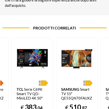
che ti farà godere la migliore esperienza anche dopo anni
dall'acquisto.
PRODOTTI CORRELATI
eo
TCL
Serie C69K
SAMSUNG
Smart
S
Smart TV QD-
TV 55"
T
XZT
MiniLED 4K 50"
QE55QN70FAUXZT
Q
50C69K, 144Hz,
Neo QLED 4K Mini
N
383
510
€
€
,
audio Onkyo 2.1,
LED 2025
L
,04
,87