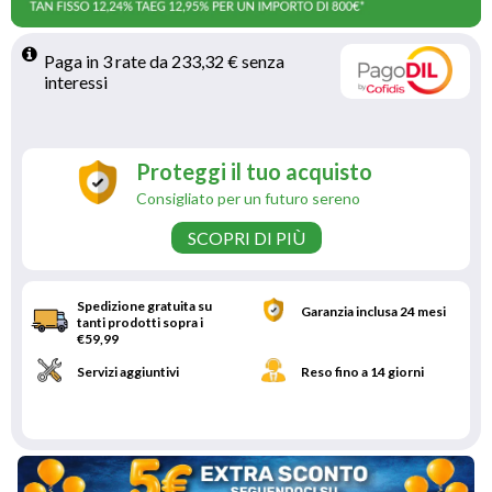
Paga in 3 rate da 233,32 € senza 
interessi 
Proteggi il tuo acquisto
Consigliato per un futuro sereno
SCOPRI DI PIÙ
Spedizione gratuita su
Garanzia inclusa 24 mesi
tanti prodotti sopra i
€59,99
Servizi aggiuntivi
Reso fino a 14 giorni