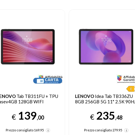
ENOVO
Tab TB311FU + TPU
LENOVO
Idea Tab TB336ZU
asev4GB 128GB WIFI
8GB 256GB 5G 11" 2.5K 90H
139
235
€
€
,00
,48
Prezzo consigliato
169.95
Prezzo consigliato
279.95