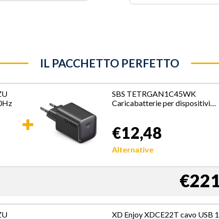
IL PACCHETTO PERFETTO
ZU
SBS TETRGAN1C45WK
90Hz
Caricabatterie per dispositivi
mobili Universale Nero AC
Ricarica rapida Interno
€12,48
Alternative
€221
ZU
XD Enjoy XDCE22T cavo USB 