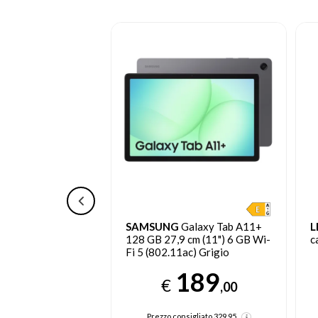
b Plus Mediatek
SAMSUNG
Galaxy Tab A11+
L
 cm (11.5") 8 GB
128 GB 27,9 cm (11") 6 GB Wi-
c
2.11ac) Android 14
Fi 5 (802.11ac) Grigio
229
189
€
,00
,00
sigliato
299.95
Prezzo consigliato
329.95