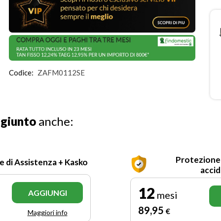
Codice:
ZAFM0112SE
ggiunto
anche:
Protezione
e di Assistenza + Kasko
accid
12
AGGIUNGI
mesi
89
,95
€
Maggiori info