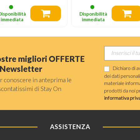
Disponibilità
Disponibilità
immediata
immediata
nostre migliori OFFERTE
a Newsletter
Dichiaro di a
dei dati personal
r conoscere in anteprima le
materiale informat
scontatissimi di Stay On
prodotti da noi p
informativa priv
ASSISTENZA