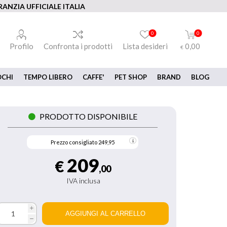
ANZIA UFFICIALE ITALIA
0
0
Profilo
Confronta i prodotti
Lista desideri
0,00
€
OCHI
TEMPO LIBERO
CAFFE'
PET SHOP
BRAND
BLOG
PRODOTTO DISPONIBILE
Prezzo consigliato
249,95
209
€
,00
IVA inclusa
i
h