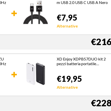
90Hz
m USB 2.0 USB C USB A Nero
€7,95
Alternative
€216
ZU
XD Enjoy XDPB57DUO kit 2
90Hz
pezzi batteria portatile
powerbank 10000 mAh Nero,
Bianco
€19,95
Alternative
€228