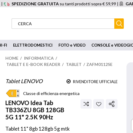
 |
SPEDIZIONE GRATUITA
su tanti prodotti sopra € 59,99 |
GAR
I-FI
ELETTRODOMESTICI
FOTO e VIDEO
CONSOLE e VIDEOGI
HOME
/
INFORMATICA
/
TABLET E E-BOOK READER
/
TABLET
/
ZAFM0112SE
Tablet LENOVO
RIVENDITORE UFFICIALE
Classe di efficienza energetica
LENOVO
Idea Tab
TB336ZU 8GB 128GB
5G 11" 2.5K 90Hz
Tablet 11" 8gb 128gb 5g mtk 