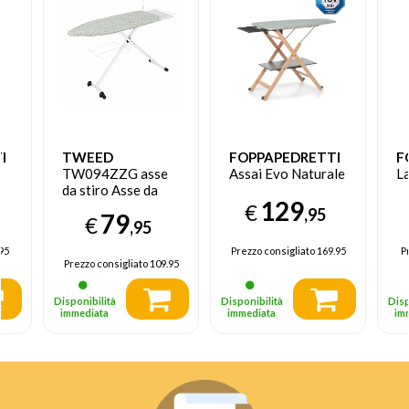
I
TWEED
FOPPAPEDRETTI
F
TW094ZZG asse
Assai Evo Naturale
L
da stiro Asse da
129
stiro completo
€
,95
79
€
1220 x 430 mm
,95
95
Prezzo consigliato
169.95
P
Prezzo consigliato
109.95
Disponibilità
Disponibilità
Disp
immediata
immediata
im