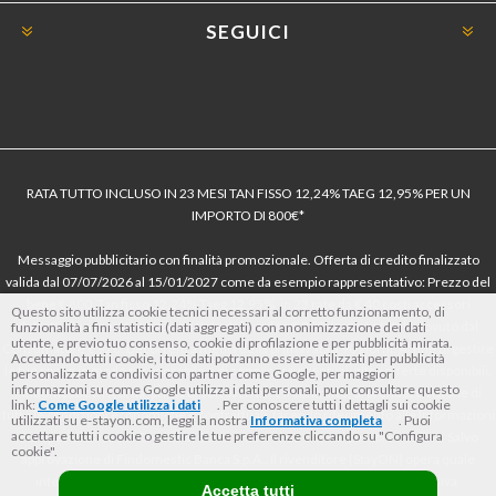
SEGUICI
RATA TUTTO INCLUSO IN 23 MESI TAN FISSO 12,24% TAEG 12,95% PER UN
IMPORTO DI 800€*
Messaggio pubblicitario con finalità promozionale. Offerta di credito finalizzato
valida dal 07/07/2026 al 15/01/2027 come da esempio rappresentativo: Prezzo del
bene € 800, Tan fisso 12,24% Taeg 12,95%, in 23 rate da € 40 costi accessori
Questo sito utilizza cookie tecnici necessari al corretto funzionamento, di
dell’offerta azzerati. Importo totale del credito € 800. Importo totale dovuto dal
funzionalità a fini statistici (dati aggregati) con anonimizzazione dei dati
utente, e previo tuo consenso, cookie di profilazione e per pubblicità mirata.
Consumatore € 920. Decorrenza media della prima rata a 90 giorni. Al fine di gestire
Accettando tutti i cookie, i tuoi dati potranno essere utilizzati per pubblicità
le tue spese in modo responsabile e di conoscere eventuali altre offerte disponibili,
personalizzata e condivisi con partner come Google, per maggiori
informazioni su come Google utilizza i dati personali, puoi consultare questo
Findomestic ti ricorda, prima di sottoscrivere il contratto, di prendere visione di
link:
Come Google utilizza i dati
. Per conoscere tutti i dettagli sui cookie
tutte le condizioni economiche e contrattuali, facendo riferimento alle Informazioni
utilizzati su e-stayon.com, leggi la nostra
Informativa completa
. Puoi
accettare tutti i cookie o gestire le tue preferenze cliccando su "Configura
Europee di Base sul Credito ai Consumatori (IEBCC) nel percorso online. Salvo
cookie".
approvazione di Findomestic Banca S.p.A.. Il rivenditore (StayON) opera quale
intermediario del credito per Findomestic Banca S.p.A., non in esclusiva.
Accetta tutti