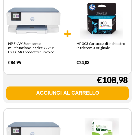
HP ENVY Stampante
HP 303 Cartuccia di inchiostro
multifunzione Inspire 7221e -
in tricromia originale
EX DEMO prodotto nuovo con
imballo aperto
€84,95
€24,03
€108,98