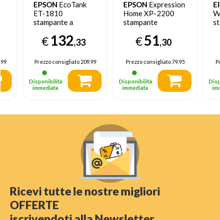
EPSON
EcoTank
EPSON
Expression
E
ET-1810
Home XP-2200
W
stampante a
stampante
s
serbatoio
multifunzione
mu
132
51
€
€
inkjet
in
,33
,30
.99
Prezzo consigliato
209.99
Prezzo consigliato
79.95
P
Disponibilità
Disponibilità
Disp
immediata
immediata
im
Ricevi tutte le nostre migliori
OFFERTE
iscrivendoti alla Newsletter