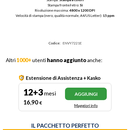
Stampa fronte/retro: 
Sì
Risoluzione massima: 
4800 x 1200 DPI
Velocità di stampa (nero, qualità normale, A4/US Letter): 
15 ppm
Codice:
ENVY7221E
Altri
1000+
utenti
hanno aggiunto
anche:
Estensione di Assistenza + Kasko
12+3
mesi
AGGIUNGI
16
,90
€
Maggiori info
IL PACCHETTO PERFETTO