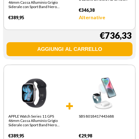
46mm Cassa Alluminio Grigio
25,4 / 1,8 mm (1 / 1.8") 165 g
Siderale con Sport Band Nero -
€346,38
S/M
Alternative
€389,95
€736,33
APPLE Watch Series 11 GPS
SBS 8018417443688
46mm Cassa Alluminio Grigio
Siderale con Sport Band Nero -
S/M
€389,95
€29,98