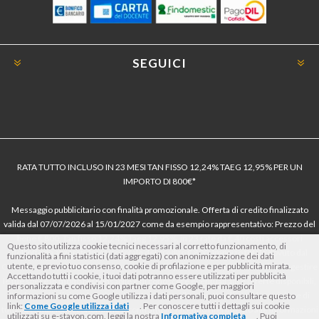
SEGUICI
RATA TUTTO INCLUSO IN 23 MESI TAN FISSO 12,24% TAEG 12,95% PER UN
IMPORTO DI 800€*
Messaggio pubblicitario con finalità promozionale. Offerta di credito finalizzato
valida dal 07/07/2026 al 15/01/2027 come da esempio rappresentativo: Prezzo del
bene € 800, Tan fisso 12,24% Taeg 12,95%, in 23 rate da € 40 costi accessori
Questo sito utilizza cookie tecnici necessari al corretto funzionamento, di
dell’offerta azzerati. Importo totale del credito € 800. Importo totale dovuto dal
funzionalità a fini statistici (dati aggregati) con anonimizzazione dei dati
utente, e previo tuo consenso, cookie di profilazione e per pubblicità mirata.
Consumatore € 920. Decorrenza media della prima rata a 90 giorni. Al fine di gestire
Accettando tutti i cookie, i tuoi dati potranno essere utilizzati per pubblicità
le tue spese in modo responsabile e di conoscere eventuali altre offerte disponibili,
personalizzata e condivisi con partner come Google, per maggiori
Findomestic ti ricorda, prima di sottoscrivere il contratto, di prendere visione di
informazioni su come Google utilizza i dati personali, puoi consultare questo
link:
Come Google utilizza i dati
. Per conoscere tutti i dettagli sui cookie
tutte le condizioni economiche e contrattuali, facendo riferimento alle Informazioni
utilizzati su e-stayon.com, leggi la nostra
Informativa completa
. Puoi