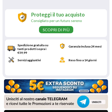
Proteggi il tuo acquisto
Consigliato per un futuro sereno
SCOPRI DI PIÙ
Spedizione gratuita su
Garanzia inclusa 24 mesi
tanti prodotti sopra i
€59,99
Servizi aggiuntivi
Reso fino a 14 giorni