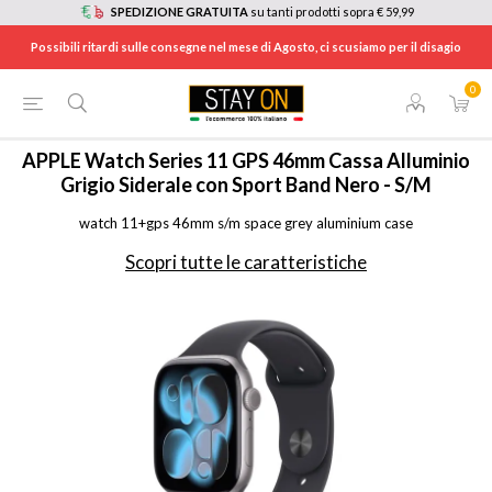
SPEDIZIONE GRATUITA
su tanti prodotti sopra € 59,99
Possibili ritardi sulle consegne nel mese di Agosto, ci scusiamo per il disagio
0
HOME
/
TELEFONIA
/
WEARABLE
/
SMARTWATCH
/
MEV04EU
APPLE
Watch Series 11 GPS 46mm Cassa Alluminio
Grigio Siderale con Sport Band Nero - S/M
watch 11+gps 46mm s/m space grey aluminium case
Scopri tutte le caratteristiche