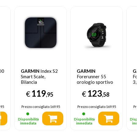
00
GARMIN
Index S2
GARMIN
G
Smart Scale,
Forerunner 55
F
Bilancia
orologio sportivo
3,
pesapersone smart
Touch screen
A
119
123
€
€
Bluetooth 208 x
39
,95
,58
208 Pixel Nero
T
GP
.95
Prezzo consigliato
169.95
Prezzo consigliato
169.95
Pr
Disponibilità
Disponibilità
Disp
immediata
immediata
im