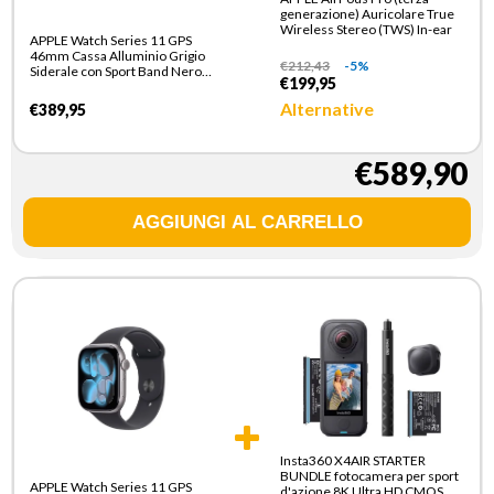
generazione) Auricolare True
Wireless Stereo (TWS) In-ear
APPLE Watch Series 11 GPS
46mm Cassa Alluminio Grigio
€
212,43
-5%
Siderale con Sport Band Nero -
€199,95
S/M
Alternative
€389,95
€589,90
Insta360 X4AIR STARTER
BUNDLE fotocamera per sport
APPLE Watch Series 11 GPS
d'azione 8K Ultra HD CMOS