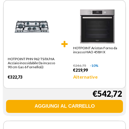
HOTPOINT Ariston Forno da
incasso HAO 458H X
HOTPOINT PHN 962 TS/IX/HA
Acciaio inossidabile Da incasso
€
246,75
-10%
90 cm Gas 6 Fornello(i)
€219,99
Alternative
€322,73
€542,72