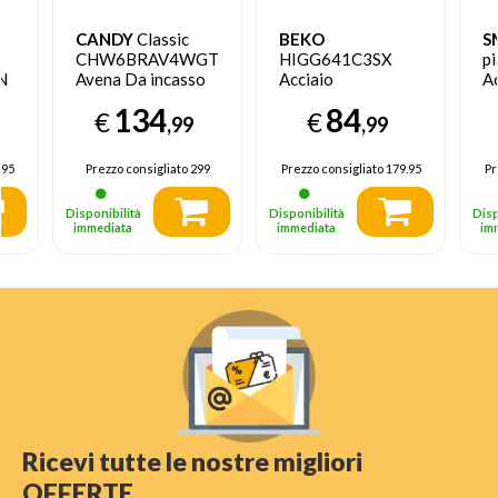
CANDY
Classic
BEKO
S
CHW6BRAV4WGT
HIGG641C3SX
pi
N
Avena Da incasso
Acciaio
Ac
59 cm Gas 4
inossidabile Da
in
134
84
€
€
Fornello(i)
incasso 60 cm Gas
in
,99
,99
4 Fornello(i)
Fo
.95
Prezzo consigliato
299
Prezzo consigliato
179.95
Pr
Disponibilità
Disponibilità
Disp
immediata
immediata
im
Ricevi tutte le nostre migliori
OFFERTE