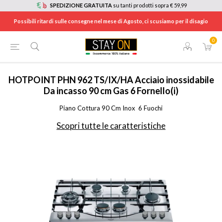
SPEDIZIONE GRATUITA
su tanti prodotti sopra € 59,99
Possibili ritardi sulle consegne nel mese di Agosto, ci scusiamo per il disagio
0
HOME
/
ELETTRODOMESTICI
/
ELETTRODOMESTICI DA INCASSO
/
PIANI COTTURA A GAS
/
PHN962TSIX
HOTPOINT
PHN 962 TS/IX/HA Acciaio inossidabile
Da incasso 90 cm Gas 6 Fornello(i)
Piano Cottura 90 Cm Inox  6 Fuochi
Scopri tutte le caratteristiche