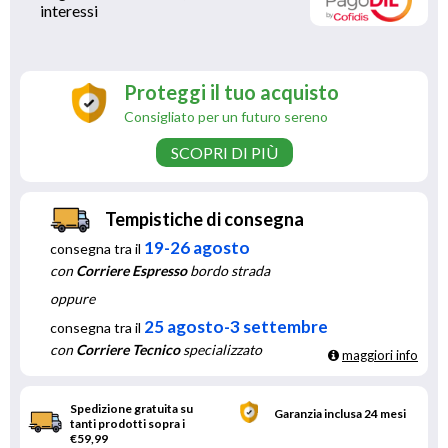
interessi 
Proteggi il tuo acquisto
Consigliato per un futuro sereno
SCOPRI DI PIÙ
Tempistiche di consegna
19-26 agosto
consegna tra il
con
Corriere Espresso
bordo strada
oppure
25 agosto-3 settembre
consegna tra il
con
Corriere Tecnico
specializzato
maggiori info
Spedizione gratuita su
Garanzia inclusa 24 mesi
tanti prodotti sopra i
€59,99