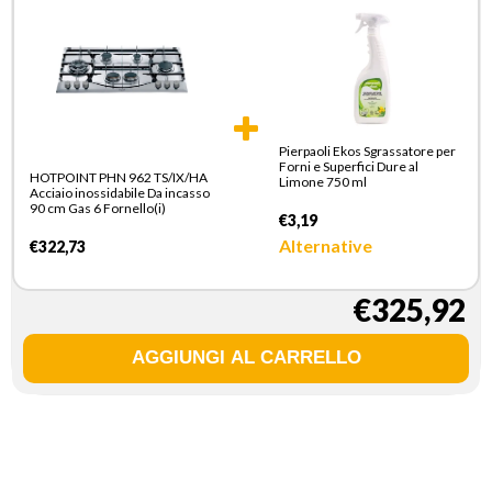
Pierpaoli Ekos Sgrassatore per
Forni e Superfici Dure al
HOTPOINT PHN 962 TS/IX/HA
Limone 750 ml
Acciaio inossidabile Da incasso
90 cm Gas 6 Fornello(i)
€3,19
Alternative
€322,73
€325,92