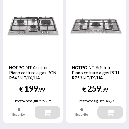
HOTPOINT
Ariston
HOTPOINT
Ariston
Piano cottura a gas PCN
Piano cottura a gas PCN
R643N T/IX/HA
R753N T/IX/HA
199
259
€
€
,99
,99
Prezzo consigliato
279,95
Prezzo consigliato
349,95
Esaurito
Esaurito