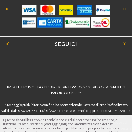
SEGUICI
RATA TUTTO INCLUSO IN 23 MESI TAN FISSO 12,24% TAEG 12,95% PER UN
IMPORTO DI 800€*
Messaggio pubblicitario con finalità promozionale. Offerta di credito finalizzato
valida dal 07/07/2026 al 15/01/2027 come da esempio rappresentativo: Prezzo del
bene € 800, Tan fisso 12,24% Taeg 12,95%, in 23 rate da € 40 costi accessori
Questo sito utilizza cookie tecnici necessari al corretto funzionamento, di
dell’offerta azzerati. Importo totale del credito € 800. Importo totale dovuto dal
funzionalità a fini statistici (dati aggregati) con anonimizzazione dei dati
utente, e previo tuo consenso, cookie di profilazione e per pubblicità mirata.
Consumatore € 920. Decorrenza media della prima rata a 90 giorni. Al fine di gestire