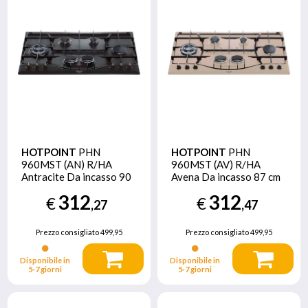
HOTPOINT
PHN
HOTPOINT
PHN
960MST (AN) R/HA
960MST (AV) R/HA
Antracite Da incasso 90
Avena Da incasso 87 cm
cm Gas 5 Fornello(i)
Gas 5 Fornello(i)
312
312
€
€
,27
,47
Prezzo consigliato
499,95
Prezzo consigliato
499,95
Disponibile in
Disponibile in
5‑7 giorni
5‑7 giorni