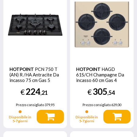
HOTPOINT
PCN 750 T
HOTPOINT
HAGD
(AN) R /HA Antracite Da
61S/CH Champagne Da
incasso 75 cm Gas 5
incasso 60 cm Gas 4
Fornello(i)
Fornello(i)
224
305
€
€
,21
,54
Prezzo consigliato
379,95
Prezzo consigliato
629,00
Disponibile in
Disponibile in
5‑7 giorni
5‑7 giorni