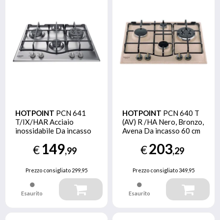
HOTPOINT
PCN 641
HOTPOINT
PCN 640 T
T/IX/HAR Acciaio
(AV) R /HA Nero, Bronzo,
inossidabile Da incasso
Avena Da incasso 60 cm
60 cm Gas 4 Fornello(i)
Gas 4 Fornello(i)
149
203
€
€
,99
,29
Prezzo consigliato
299,95
Prezzo consigliato
349,95
Esaurito
Esaurito