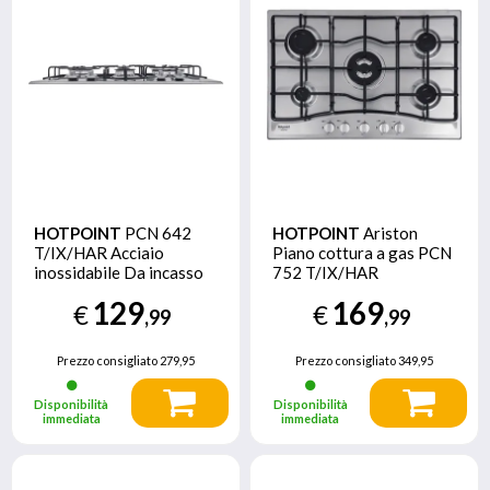
HOTPOINT
PCN 642
HOTPOINT
Ariston
T/IX/HAR Acciaio
Piano cottura a gas PCN
inossidabile Da incasso
752 T/IX/HAR
60 cm Gas 4 Fornello(i)
129
169
€
€
,99
,99
Prezzo consigliato
279,95
Prezzo consigliato
349,95
Disponibilità
Disponibilità
immediata
immediata