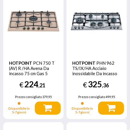
HOTPOINT
PCN 750 T
HOTPOINT
PHN 962
(AV) R /HA Avena Da
TS/IX/HA Acciaio
incasso 75 cm Gas 5
inossidabile Da incasso
Fornello(i)
90 cm Gas 6 Fornello(i)
224
325
€
€
,21
,36
Prezzo consigliato
379,95
Prezzo consigliato
499,95
Disponibile in
Disponibile in
5‑7 giorni
5‑7 giorni