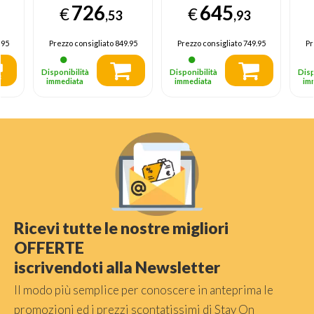
726
645
€
€
ll
512GB SSD, 15.6",
portatile 38,9 cm
(
,53
,93
-
Windows 11 Home,
(15.3") WUXGA 16
L
Moonstone Gray
GB DDR5-SDRAM
5
.95
Prezzo consigliato
849.95
Prezzo consigliato
749.95
Pr
512 GB SSD Wi-Fi
6
6 (802.11ax)
W
Disponibilità
Disponibilità
Disp
me
Windows 11 Home
It
immediata
immediata
im
Italiano Grigio
Ricevi tutte le nostre migliori
OFFERTE
iscrivendoti alla Newsletter
Il modo più semplice per conoscere in anteprima le
promozioni ed i prezzi scontatissimi di Stay On