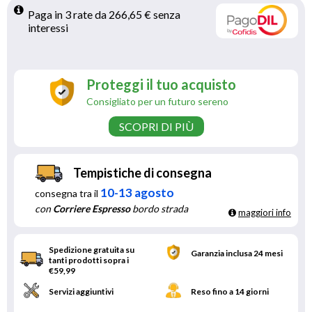
Paga in 3 rate da 266,65 € senza 
interessi 
Proteggi il tuo acquisto
Consigliato per un futuro sereno
SCOPRI DI PIÙ
Tempistiche di consegna
10-13 agosto
consegna tra il
con
Corriere Espresso
bordo strada
maggiori info
Spedizione gratuita su
Garanzia inclusa 24 mesi
tanti prodotti sopra i
€59,99
Servizi aggiuntivi
Reso fino a 14 giorni