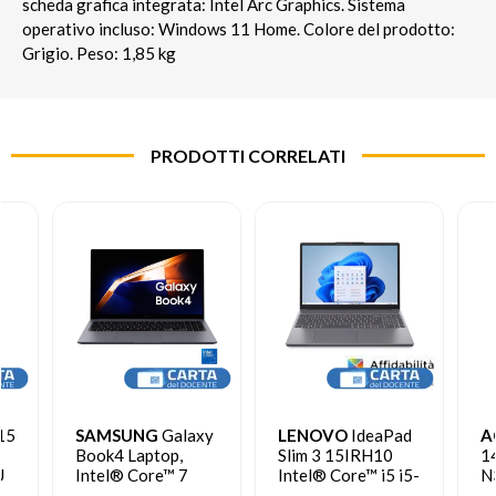
scheda grafica integrata: Intel Arc Graphics. Sistema
operativo incluso: Windows 11 Home. Colore del prodotto:
Grigio. Peso: 1,85 kg
PRODOTTI CORRELATI
15
SAMSUNG
Galaxy
LENOVO
IdeaPad
A
Book4 Laptop,
Slim 3 15IRH10
14
U
Intel® Core™ 7
Intel® Core™ i5 i5-
N
le
150U, 16GB RAM,
13420H Computer
po