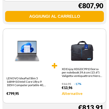
€807,90
XD Enjoy XDGDC9913 borsa
per notebook 39,6 cm (15.6")
Valigetta ventiquattrore Nero,
LENOVO IdeaPad Slim 5
Blu
16IMH10 Intel Core Ultra 9
€
16,95
-17%
185H Computer portatile 40,6
€13,96
cm (16") WUXGA 16 GB DDR5-
SDRAM 512 GB SSD Wi-Fi 6
Alternative
€799,95
(802.11ax) Windows 11 Home
Italiano Grigio
€813,91