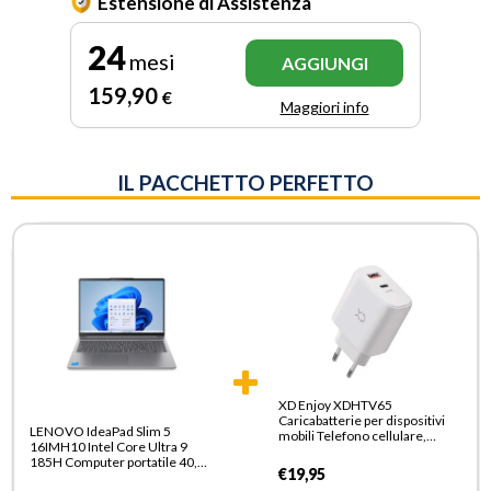
Estensione di Assistenza
24
mesi
AGGIUNGI
159
,90
€
Maggiori info
IL PACCHETTO PERFETTO
XD Enjoy XDHTV65
Caricabatterie per dispositivi
LENOVO IdeaPad Slim 5
mobili Telefono cellulare,
16IMH10 Intel Core Ultra 9
Smartphone Bianco AC
185H Computer portatile 40,6
Ricarica rapida Interno
€19,95
cm (16") WUXGA 16 GB DDR5-