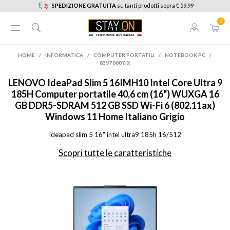
SPEDIZIONE GRATUITA
su tanti prodotti sopra € 59,99
0
HOME
/
INFORMATICA
/
COMPUTER PORTATILI
/
NOTEBOOK PC
/
83V7000YIX
LENOVO
IdeaPad Slim 5 16IMH10 Intel Core Ultra 9
185H Computer portatile 40,6 cm (16") WUXGA 16
GB DDR5-SDRAM 512 GB SSD Wi-Fi 6 (802.11ax)
Windows 11 Home Italiano Grigio
ideapad slim 5 16" intel ultra9 185h 16/512
Scopri tutte le caratteristiche