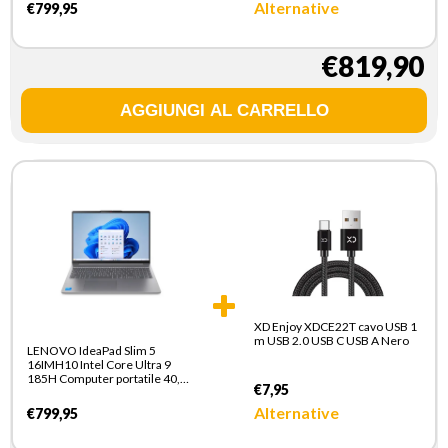
SDRAM 512 GB SSD Wi-Fi 6
Alternative
€799,95
(802.11ax) Windows 11 Home
Italiano Grigio
€819,90
XD Enjoy XDCE22T cavo USB 1
m USB 2.0 USB C USB A Nero
LENOVO IdeaPad Slim 5
16IMH10 Intel Core Ultra 9
185H Computer portatile 40,6
€7,95
cm (16") WUXGA 16 GB DDR5-
SDRAM 512 GB SSD Wi-Fi 6
Alternative
€799,95
(802.11ax) Windows 11 Home
Italiano Grigio