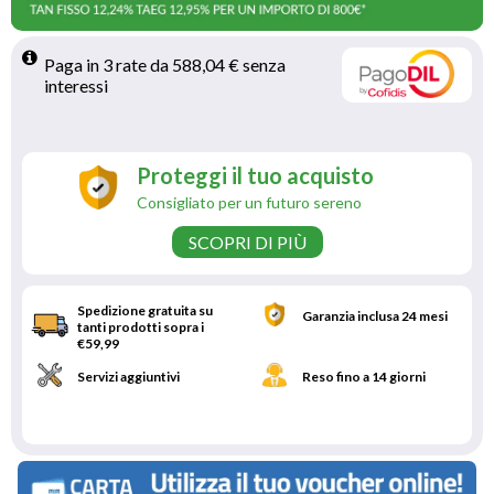
Paga in 3 rate da 588,04 € senza 
interessi 
Proteggi il tuo acquisto
Consigliato per un futuro sereno
SCOPRI DI PIÙ
Spedizione gratuita su
Garanzia inclusa 24 mesi
tanti prodotti sopra i
€59,99
Servizi aggiuntivi
Reso fino a 14 giorni