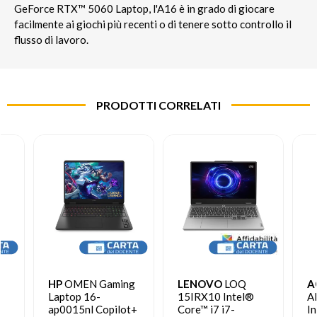
GeForce RTX™ 5060 Laptop, l'A16 è in grado di giocare
facilmente ai giochi più recenti o di tenere sotto controllo il
flusso di lavoro.​
PRODOTTI CORRELATI
-
HP
OMEN Gaming
LENOVO
LOQ
A
Laptop 16-
15IRX10 Intel®
A
ap0015nl Copilot+
Core™ i7 i7-
In