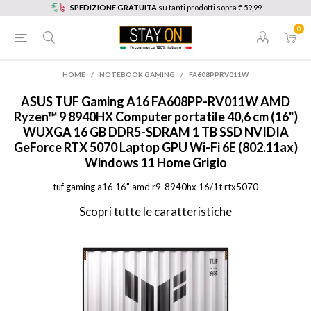
SPEDIZIONE GRATUITA
su tanti prodotti sopra € 59,99
0
HOME
/
NOTEBOOK GAMING
/
FA608PPRV011W
ASUS
TUF Gaming A16 FA608PP-RV011W AMD
Ryzen™ 9 8940HX Computer portatile 40,6 cm (16")
WUXGA 16 GB DDR5-SDRAM 1 TB SSD NVIDIA
GeForce RTX 5070 Laptop GPU Wi-Fi 6E (802.11ax)
Windows 11 Home Grigio
tuf gaming a16 16" amd r9-8940hx 16/1t rtx5070
Scopri tutte le caratteristiche