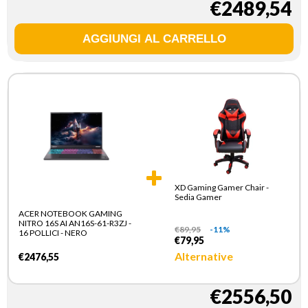
€2489,54
XD Gaming Gamer Chair -
Sedia Gamer
ACER NOTEBOOK GAMING
NITRO 16S AI AN16S-61-R3ZJ -
€
89,95
-11%
16 POLLICI - NERO
€79,95
Alternative
€2476,55
€2556,50