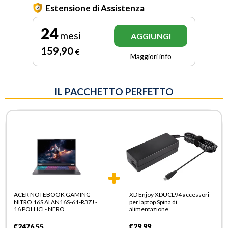
Estensione di Assistenza
24
mesi
AGGIUNGI
159
,90
€
Maggiori info
IL PACCHETTO PERFETTO
ACER NOTEBOOK GAMING
XD Enjoy XDUCL94 accessori
NITRO 16S AI AN16S-61-R3ZJ -
per laptop Spina di
16 POLLICI - NERO
alimentazione
€2476,55
€29,99