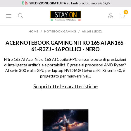
SPEDIZIONE GRATUITA
su tanti prodotti sopra € 59,99
0
HOME
/
NOTEBOOK GAMING
/
AN16S61R3ZJ
ACER
NOTEBOOK GAMING NITRO 16S AI AN16S-
61-R3ZJ - 16 POLLICI - NERO
Nitro 16S AI Acer Nitro 16S AI Copilot+ PC unisce le potenti prestazioni 
di intelligenza artificiale e portabilità. E grazie ai processori AMD Ryzen? 
AI serie 300 e alla GPU per laptop NVIDIA® GeForce RTX? serie 50, è 
progettato per muoversi vel...
Scopri tutte le caratteristiche