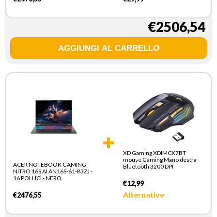
€2506,54
XD Gaming XDIMCX7BT
mouse Gaming Mano destra
ACER NOTEBOOK GAMING
Bluetooth 3200 DPI
NITRO 16S AI AN16S-61-R3ZJ -
16 POLLICI - NERO
€12,99
Alternative
€2476,55