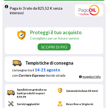
Paga in 3 rate da 825,52 € senza 
interessi 
Proteggi il tuo acquisto
Consigliato per un futuro sereno
SCOPRI DI PIÙ
Tempistiche di consegna
14-21 agosto
consegna tra il
con
Corriere Espresso
bordo strada
maggiori info
Spedizione gratuita su
Garanzia inclusa 24 mesi
tanti prodotti sopra i
€59,99
Servizi aggiuntivi
Reso fino a 14 giorni