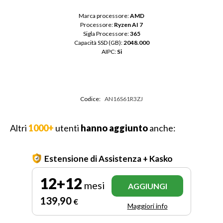
Marca processore: 
AMD
Processore: 
Ryzen AI 7
Sigla Processore: 
365
Capacità SSD (GB): 
2048.000
AIPC: 
Si
Codice:
AN16S61R3ZJ
Altri
1000+
utenti
hanno aggiunto
anche:
Estensione di Assistenza + Kasko
12+12
mesi
AGGIUNGI
139
,90
€
Maggiori info