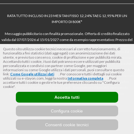
RATA TUTTO INCLUSO IN 23 MESI TAN FISSO 12,24% TAEG 12,95% PER UN
IMPORTO DI 800€*
Messaggio pubblicitario con finalità promozionale. Offerta di credito finalizzato
valida dal 07/07/2026 al 15/01/2027 come da esempio rappresentativo: Prezzo del
bene € 800, Tan fisso 12,24% Taeg 12,95%, in 23 rate da € 40 costi accessori
Questo sito utilizza cookie tecnici necessari al corretto funzionamento, di
dell’offerta azzerati. Importo totale del credito € 800. Importo totale dovuto dal
funzionalità a fini statistici (dati aggregati) con anonimizzazione dei dati
utente, e previo tuo consenso, cookie di profilazione e per pubblicità mirata.
Consumatore € 920. Decorrenza media della prima rata a 90 giorni. Al fine di gestire
Accettando tutti i cookie, i tuoi dati potranno essere utilizzati per pubblicità
le tue spese in modo responsabile e di conoscere eventuali altre offerte disponibili,
personalizzata e condivisi con partner come Google, per maggiori
Findomestic ti ricorda, prima di sottoscrivere il contratto, di prendere visione di
informazioni su come Google utilizza i dati personali, puoi consultare questo
link:
Come Google utilizza i dati
. Per conoscere tutti i dettagli sui cookie
tutte le condizioni economiche e contrattuali, facendo riferimento alle Informazioni
utilizzati su e-stayon.com, leggi la nostra
Informativa completa
. Puoi
Europee di Base sul Credito ai Consumatori (IEBCC) nel percorso online. Salvo
accettare tutti i cookie o gestire le tue preferenze cliccando su "Configura
cookie".
approvazione di Findomestic Banca S.p.A.. Il rivenditore (StayON) opera quale
intermediario del credito per Findomestic Banca S.p.A., non in esclusiva.
Accetta tutti
Configura cookie
Consenti cookie tecnici