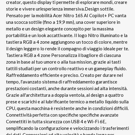
creator, questo display ti permette di esplorare mondi, creare
storie e vivere un'esperienza immersiva.Design sottile.
Pensato per la mobilità Acer Nitro 16S AI Copilot+ PC vanta
una scocca sottile (fino a 19,9 mm), una cover superiore in
metallo e un design elegante concepito per la massima
portabilità e un look accattivante. Il logo Nitro illuminato e la
tastiera RGB a 4 zone aggiungono un tocco di colore, mentre
il design leggero lo rende il compagno di viaggio ideale per te.
Tastiera RGB a 4 zone Personalizza il bagliore di ciascuna
zona in base al tuo umore o alla tua mission, grazie ai tasti
tattili studiati per un controllo reattivo e un gameplay fluido.
Raffreddamento efficiente e preciso. Creato per durare nel
tempo, l'avanzato sistema di raffreddamento garantisce
prestazioni costanti, anche durante sessioni ad alta intensità.
Grazie all'architettura a doppia ventola, al design a quattro
prese e scarichi e al lubrificante termico a metallo liquido sulla
CPU, questa macchina è resistente anche in condizioni difficili.
Connettività perfetta con specifiche specifiche avanzate
Connettiti in tutta sicurezza con USB 4 e Wi-Fi 6E,
semplificando la configurazione e velocizzando i trasferimenti
dei dati. Connessioni ad alta velocità e banda larga per