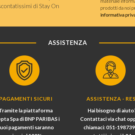
materiale informat
scontatissimi di Stay On
prodotti da noi p
informativa priv
ASSISTENZA
PAGAMENTI SICURI
ASSISTENZA - RES
Tramite la piattaforma
Hai bisogno di aiuto
pta Spa di BNP PARIBAS i
Contattaci via chat op
tuoi pagamenti saranno
chiamaci: 051-19873