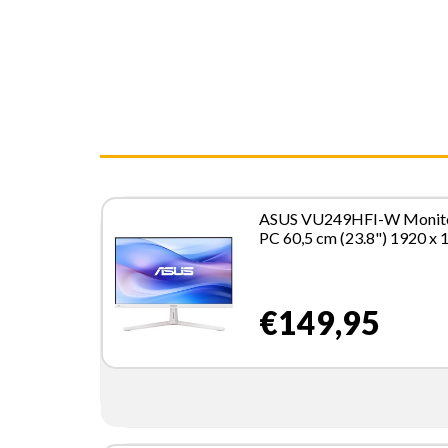
ASUS VU249HFI-W Monit
PC 60,5 cm (23.8") 1920 x 
Pixel Full HD LCD Bianco
€149,95