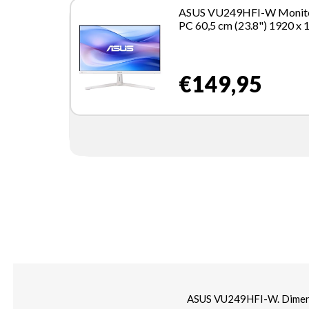
ASUS VU249HFI-W Monit
PC 60,5 cm (23.8") 1920 x 
Pixel Full HD LCD Bianco
€149,95
ASUS VU249HFI-W. Dimensio