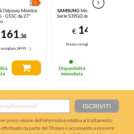
SAMSUNG
Monitor Curvo
ACER
SB273G0BI L
Serie S39GD da 32''
68,6 cm (27") 1920
Pixel Full HD Nero
149
€
84
,95
€
Prezzo consigliato
279.95
Prezzo precedente 96,
Prezzo consigliato
119.
Disponibilità
Disponibilità
immediata
immediata
ver preso visione dell’informativa relativa al trattamento
i effettuato da parte del Titolare e acconsento a ricevere