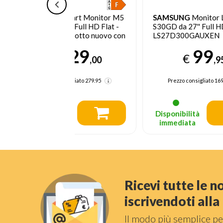
Smart Monitor M5
SAMSUNG
Monitor LED Serie
S
'' Full HD Flat -
S30GD da 27'' Full HD Flat
G
odotto nuovo con
LS27D300GAUXEN
W
to
129
99
€
,00
,95
sigliato
279.95
Prezzo consigliato
169.95
tà
Disponibilità
a
immediata
Ricevi tutte le 
iscrivendoti all
Il modo più semplice pe