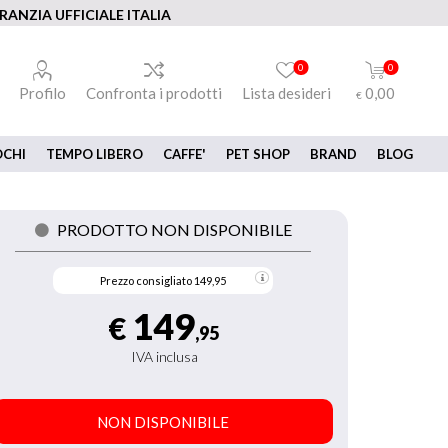
RANZIA UFFICIALE ITALIA
0
0
Profilo
Confronta i prodotti
Lista desideri
0,00
€
OCHI
TEMPO LIBERO
CAFFE'
PET SHOP
BRAND
BLOG
PRODOTTO NON DISPONIBILE
Prezzo consigliato
149,95
149
€
,95
IVA inclusa
NON DISPONIBILE