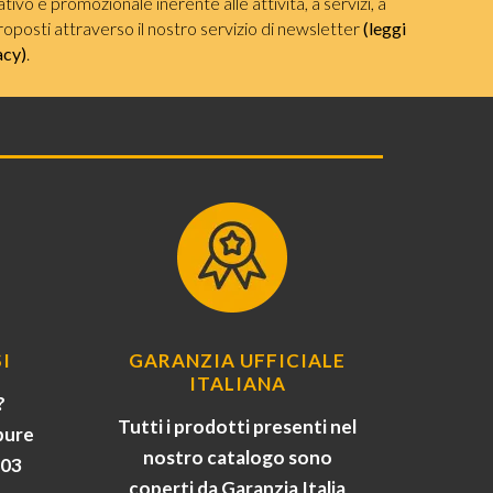
ivo e promozionale inerente alle attività, a servizi, a
roposti attraverso il nostro servizio di newsletter
(leggi
acy)
.
I
GARANZIA UFFICIALE
ITALIANA
?
Tutti i prodotti presenti nel
pure
nostro catalogo sono
903
coperti da Garanzia Italia