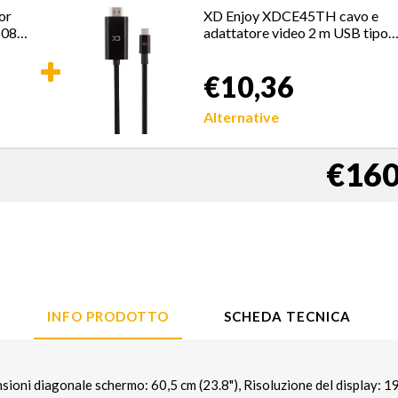
or
XD Enjoy XDCE45TH cavo e
1080
adattatore video 2 m USB tipo-
C HDMI Nero
€10,36
Alternative
€160
INFO PRODOTTO
SCHEDA TECNICA
ni diagonale schermo: 60,5 cm (23.8"), Risoluzione del display: 1