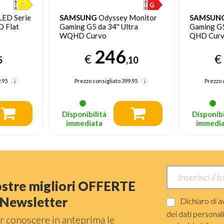
AMSUNG
Odyssey Monitor
SAMSUNG
Odyssey Monitor
aming G5 da 34'' Ultra
Gaming G5 - G55C da 27''
QHD Curvo
QHD Curvo
246
161
€
€
,10
,36
Prezzo consigliato
399.95
Prezzo consigliato
249.95
Disponibilità
Disponibilità
immediata
immediata
nostre migliori OFFERTE
a Newsletter
Dichiaro di a
dei dati personal
r conoscere in anteprima le