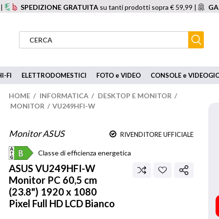
 |
SPEDIZIONE GRATUITA
su tanti prodotti sopra € 59,99 |
GA
I-FI
ELETTRODOMESTICI
FOTO e VIDEO
CONSOLE e VIDEOGI
HOME
/
INFORMATICA
/
DESKTOP E MONITOR
/
MONITOR
/
VU249HFI-W
Monitor ASUS
RIVENDITORE UFFICIALE
Classe di efficienza energetica
ASUS
VU249HFI-W
Monitor PC 60,5 cm
(23.8") 1920 x 1080
Pixel Full HD LCD Bianco