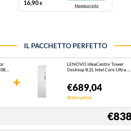
16
,90
€
Maggiori info
IL PACCHETTO PERFETTO
or
LENOVO IdeaCentre Tower
1080
Desktop 8.2L Intel Core Ultra 5
16GB 512GB
€689,04
Alternative
€838