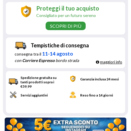
Proteggi il tuo acquisto
Consigliato per un futuro sereno
SCOPRI DI PIÙ
Tempistiche di consegna
11-14 agosto
consegna tra il
con
Corriere Espresso
bordo strada
maggiori info
Spedizione gratuita su
Garanzia inclusa 24 mesi
tanti prodotti sopra i
€59,99
Servizi aggiuntivi
Reso fino a 14 giorni