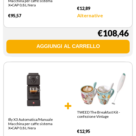
Macchina per caffe sistema
X▪CAP 0,8 L Nera
€12,89
Alternative
€95,57
€108,46
TWEED The Breakfast Kit -
confezione Vintage
Illy X3 Automatica/Manuale
Macchina per caffe sistema
X▪CAP 0,8 L Nera
€12,95