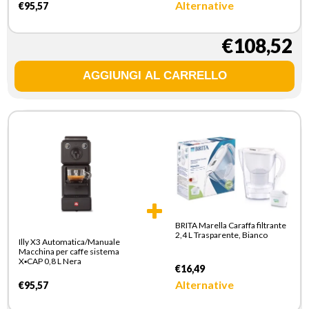
Alternative
€95,57
€108,52
BRITA Marella Caraffa filtrante
2,4 L Trasparente, Bianco
Illy X3 Automatica/Manuale
Macchina per caffe sistema
X▪CAP 0,8 L Nera
€16,49
Alternative
€95,57