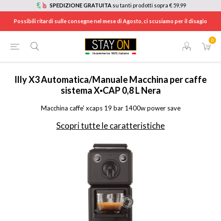
SPEDIZIONE GRATUITA
su tanti prodotti sopra € 59,99
Possibili ritardi sulle consegne nel mese di Agosto, ci scusiamo per il disagio
0
HOME
/
CAFFE'
/
MACCHINE CAFFÈ
/
MACCHINE CAFFÈ A CAPSULE
/
X3MATTBLACK
Illy
X3 Automatica/Manuale Macchina per caffe
sistema X▪CAP 0,8 L Nera
Macchina caffe' xcaps 19 bar 1400w power save
Scopri tutte le caratteristiche