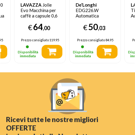
40
LAVAZZA
Jolie
De’Longhi
L
Evo Macchina per
EDG226.W
T
uale
caffè a capsule 0,6
Automatica
A
fè
L Nera
Macchina per caffè
M
64
50
€
€
a capsule 0,8 L
a 
,00
,03
B
95
Prezzo consigliato
119.95
Prezzo consigliato
84.95
P
Disponibilità
Disponibilità
Disp
immediata
immediata
im
Ricevi tutte le nostre migliori
OFFERTE