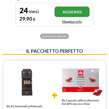
24
mesi
AGGIUNGI
29
,90
€
Maggiori info
mostra più opzioni
IL PACCHETTO PERFETTO
Illy Capsule caffe in alluminio
X▪CAPS classico 30 pz
Illy X3 Automatica/Manuale