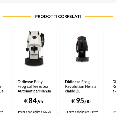
PRODOTTI CORRELATI
Didiesse
Baby
Didiesse
Frog
D
a
Frog coffee & tea
Revolution Nera a
R
uale
Automatica/Manuale
cialde 2L
a 
fè
Macchina per caffè
84
95
€
€
ro
a cialde 1,5 L
,95
,00
Avorio
.95
Prezzo consigliato
139.95
Prezzo consigliato
149.95
Pr