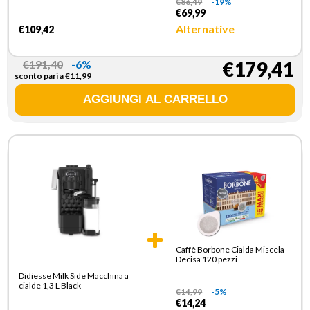
€
86,49
-19%
€69,99
Alternative
€109,42
€
191,40
-6%
€179,41
sconto pari a
€
11,99
Caffè Borbone Cialda Miscela
Decisa 120 pezzi
Didiesse Milk Side Macchina a
cialde 1,3 L Black
€
14,99
-5%
€14,24