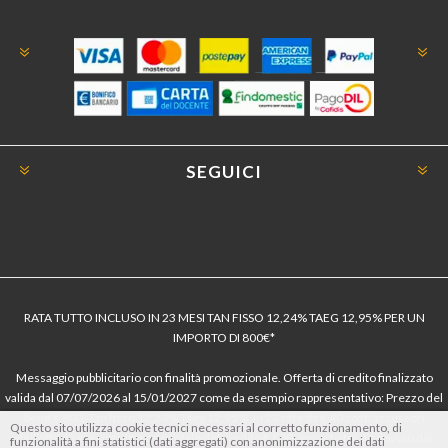
SEGUICI
RATA TUTTO INCLUSO IN 23 MESI TAN FISSO 12,24% TAEG 12,95% PER UN
IMPORTO DI 800€*
Messaggio pubblicitario con finalità promozionale. Offerta di credito finalizzato
valida dal 07/07/2026 al 15/01/2027 come da esempio rappresentativo: Prezzo del
bene € 800, Tan fisso 12,24% Taeg 12,95%, in 23 rate da € 40 costi accessori
Questo sito utilizza cookie tecnici necessari al corretto funzionamento, di
dell’offerta azzerati. Importo totale del credito € 800. Importo totale dovuto dal
funzionalità a fini statistici (dati aggregati) con anonimizzazione dei dati