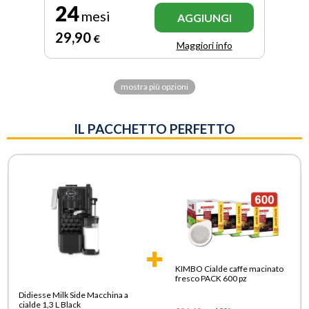
24
mesi
AGGIUNGI
29
,90
€
Maggiori info
mostra più opzioni
IL PACCHETTO PERFETTO
KIMBO Cialde caffe macinato
fresco PACK 600 pz
Didiesse Milk Side Macchina a
cialde 1,3 L Black