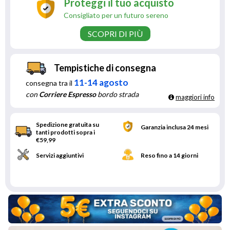
Proteggi il tuo acquisto
Consigliato per un futuro sereno
SCOPRI DI PIÙ
Tempistiche di consegna
11-14 agosto
consegna tra il
con
Corriere Espresso
bordo strada
maggiori info
Spedizione gratuita su
Garanzia inclusa 24 mesi
tanti prodotti sopra i
€59,99
Servizi aggiuntivi
Reso fino a 14 giorni