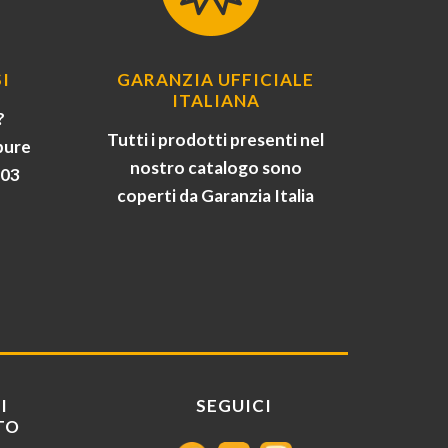
I
GARANZIA UFFICIALE
ITALIANA
?
Tutti i prodotti presenti nel
pure
nostro catalogo sono
903
coperti da Garanzia Italia
I
SEGUICI
TO