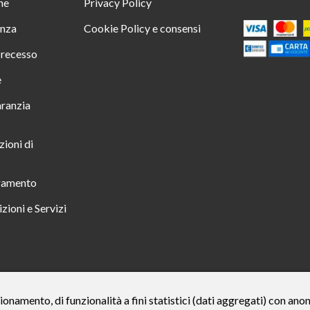
ine
Privacy Policy
enza
Cookie Policy e consensi
i recesso
e
aranzia
zioni di
gamento
zioni e Servizi
 TUTTO INCLUSO IN 23 MESI TAN FISSO 12,24% TAEG 12,95% PER UN IMPORTO DI 
ionamento, di funzionalità a fini statistici (dati aggregati) con an