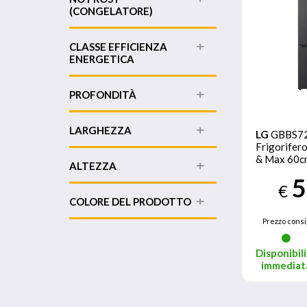
(CONGELATORE)
CLASSE EFFICIENZA
ENERGETICA
PROFONDITÀ
LARGHEZZA
LG
GBBS7
Frigorifero
& Max 60cm
ALTEZZA
375L, AI In
5
Steel
€
COLORE DEL PRODOTTO
Prezzo consi
Disponibili
immediat