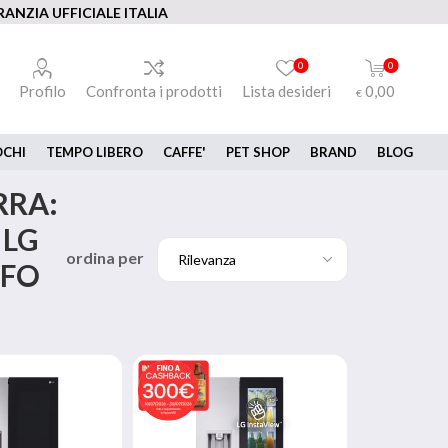
ANZIA UFFICIALE ITALIA
0
0
Profilo
Confronta i prodotti
Lista desideri
0,00
€
OCHI
TEMPO LIBERO
CAFFE'
PET SHOP
BRAND
BLOG
RRA:
 LG
ordina per
FFO