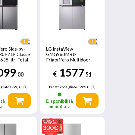
fero Side-by-
LG
InstaView
80PZLE Classe
GMG960MBJE
635 litri Total
Frigorifero Multidoor ,
Classe E, 638L, Wi-Fi,
099
1577
UVnano, Acciaio
€
,00
,51
gliato
1999,00
Prezzo consigliato
3299,00
ità
Disponibilità
ta
immediata