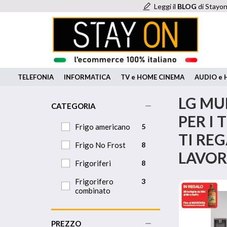
Leggi il
BLOG
di Stayon
TELEFONIA
INFORMATICA
TV e HOME CINEMA
AUDIO e H
LG MU
CATEGORIA
PER I
Frigo americano
5
TI REG
Frigo No Frost
8
LAVOR
Frigoriferi
8
Frigorifero
3
combinato
PREZZO