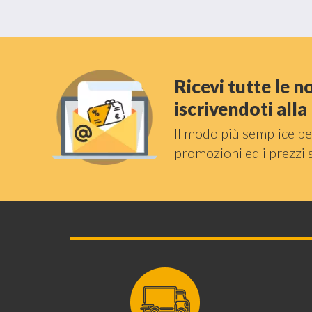
Ricevi tutte le 
iscrivendoti all
Il modo più semplice pe
promozioni ed i prezzi 