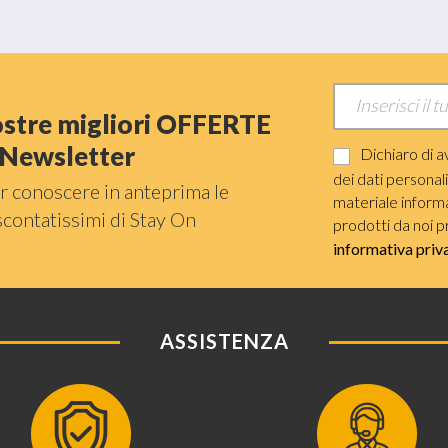
nostre migliori OFFERTE
a Newsletter
Dichiaro di a
dei dati personal
r conoscere in anteprima le
materiale informat
scontatissimi di Stay On
prodotti da noi p
informativa priv
ASSISTENZA