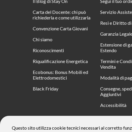
Il Blog di Stay On
Segui il tuo ord
Carta del Docente: chi può
Servizio Assist
richiederla e come utilizzarla
Resi e Diritto d
Convenzione Carta Giovani
Garanzia Legal
Chi siamo
Estensione di g
Riconoscimenti
Estendo
Riqualificazione Energetica
Termini e Condi
Vendita
Ecobonus: Bonus Mobili ed
Elettrodomestici
Modalità di pa
Black Friday
Consegne, spedi
Aggiuntivi
Accessibilità
RATA
Questo sito utilizza cookie tecnici necessari al corretto funz