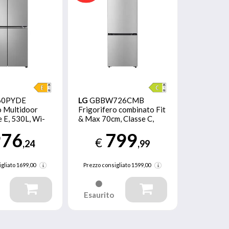
60PYDE
LG
GBBW726CMB
o Multidoor
Frigorifero combinato Fit
e E, 530L, Wi-
& Max 70cm, Classe C,
o Frost,
465L, AI Fresh,Wi-Fi,
976
799
Metal Fresh, Door
€
,24
,99
Cooling, Metal Sorbet
gliato
1699,00
Prezzo consigliato
1599,00
Esaurito