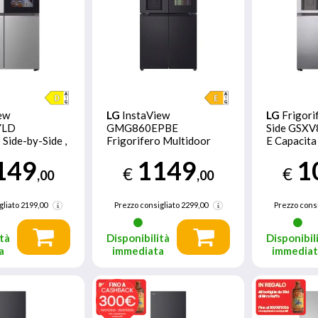
ew
LG
InstaView
LG
Frigori
YLD
GMG860EPBE
Side GSXV
 Side-by-Side ,
Frigorifero Multidoor
E Capacita 
35L, Wi-Fi,
Slim , Classe E, 508L, Wi-
No Frost
149
1149
1
o
Fi, UVnano, Nero
€
€
,00
,00
gliato
2199,00
Prezzo consigliato
2299,00
Prezzo consi
tà
Disponibilità
Disponibil
a
immediata
immedia