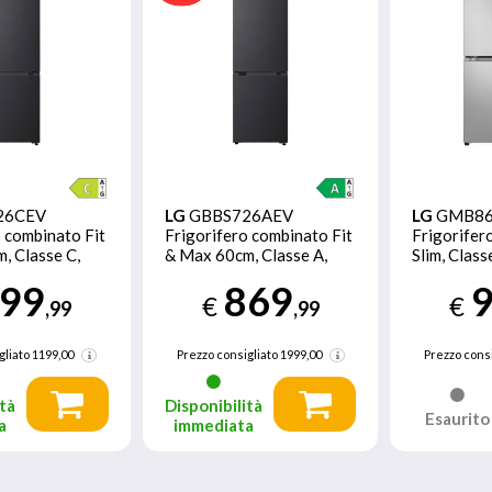
26CEV
LG
GBBS726AEV
LG
GMB8
 combinato Fit
Frigorifero combinato Fit
Frigorifer
, Classe C,
& Max 60cm, Classe A,
Slim, Class
verter, Black
375L, AI Inverter, Black
Fi, Total N
99
869
Steel
Argento
€
€
,99
,99
gliato
1199,00
Prezzo consigliato
1999,00
Prezzo consi
tà
Disponibilità
Esaurito
a
immediata