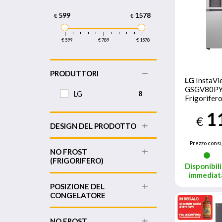
599
1578
€
€
€ 599
€ 789
€ 1578
PRODUTTORI
LG
InstaVi
GSGV80P
LG
8
Frigorifero
Classe D, 6
1
Con allacci
€
DESIGN DEL PRODOTTO
Prezzo consi
NO FROST
(FRIGORIFERO)
Disponibili
immediat
POSIZIONE DEL
CONGELATORE
NO FROST