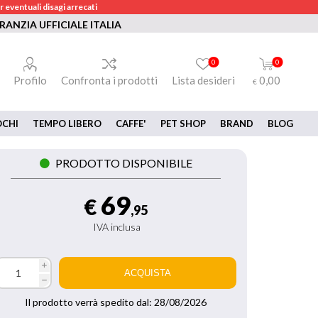
 eventuali disagi arrecati
RANZIA UFFICIALE ITALIA
0
0
Profilo
Confronta i prodotti
Lista desideri
0,00
€
OCHI
TEMPO LIBERO
CAFFE'
PET SHOP
BRAND
BLOG
PRODOTTO DISPONIBILE
69
€
,95
IVA inclusa
i
h
Il prodotto verrà spedito dal:
28/08/2026