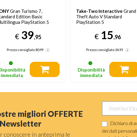
ONY
Gran Turismo 7,
Take-Two Interactive
Grand
tandard Edition Basic
Theft Auto V Standard
ultilingua PlayStation 5
PlayStation 5
39
15
€
€
,95
,96
Prezzo consigliato
80.99
Prezzo consigliato
24.95
Disponibilità
Disponibilità
immediata
immediata
nostre migliori OFFERTE
a Newsletter
Dichiaro di a
dei dati personal
r conoscere in anteprima le