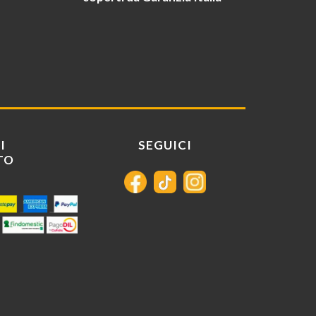
I
SEGUICI
TO