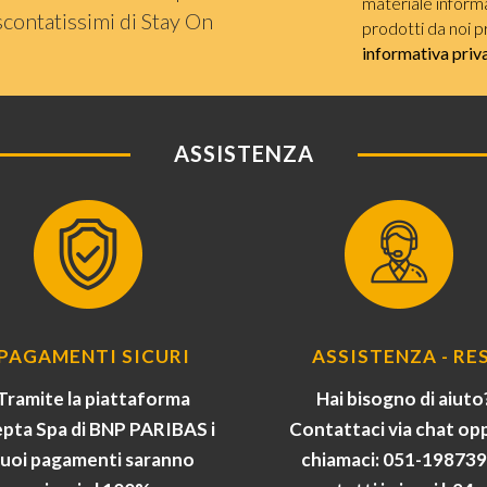
materiale informat
scontatissimi di Stay On
prodotti da noi p
informativa priv
ASSISTENZA
PAGAMENTI SICURI
ASSISTENZA - RES
Tramite la piattaforma
Hai bisogno di aiuto
pta Spa di BNP PARIBAS i
Contattaci via chat op
tuoi pagamenti saranno
chiamaci: 051-19873