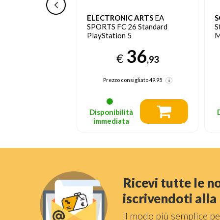
active
ELECTRONIC ARTS
EA
S
nt Marvel's
SPORTS FC 26 Standard
S
2 PlayStation 5
PlayStation 5
M
39
36
€
,95
,93
nsigliato
80.99
Prezzo consigliato
49.95
tà
Disponibilità
a
immediata
Ricevi tutte le 
iscrivendoti all
Il modo più semplice pe