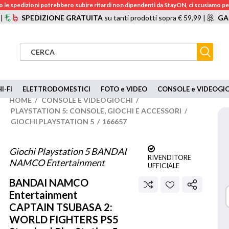
 le spedizioni potrebbero subire ritardi non dipendenti da StayON, ci scusiamo per
 |
SPEDIZIONE GRATUITA
su tanti prodotti sopra € 59,99 |
GA
I-FI
ELETTRODOMESTICI
FOTO e VIDEO
CONSOLE e VIDEOGI
HOME
/
CONSOLE E VIDEOGIOCHI
/
PLAYSTATION 5: CONSOLE, GIOCHI E ACCESSORI
/
GIOCHI PLAYSTATION 5
/
166657
Giochi Playstation 5 BANDAI
RIVENDITORE
NAMCO Entertainment
UFFICIALE
BANDAI NAMCO
Entertainment
CAPTAIN TSUBASA 2:
WORLD FIGHTERS PS5