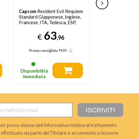
Capcom
Resident Evil Requiem
ACTIVISION
Call 
Standard Giapponese, Inglese,
Modern Warfare III
Francese, ITA, Tedesca, ESP,
ITA PlayStation 5
Portoghese, Russo, Cinese
63
63
semplificato, Cinese
€
€
,96
tradizionale PlayStation 5
Prezzo consigliato
79.95
Prezzo precedente 69
Prezzo consigliato
79.
Disponibilità
Disponibilità
immediata
immediata
ver preso visione dell’informativa relativa al trattamento
i effettuato da parte del Titolare e acconsento a ricevere