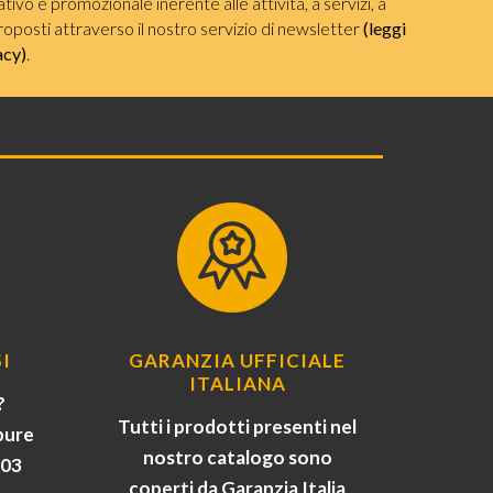
ivo e promozionale inerente alle attività, a servizi, a
roposti attraverso il nostro servizio di newsletter
(leggi
acy)
.
I
GARANZIA UFFICIALE
ITALIANA
?
Tutti i prodotti presenti nel
pure
nostro catalogo sono
903
coperti da Garanzia Italia