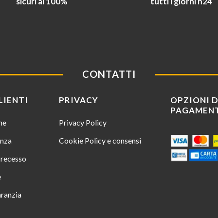
sicuri al 100%
tutti i giorni h24
CONTATTI
LIENTI
PRIVACY
OPZIONI D
PAGAMEN
ine
Privacy Policy
enza
Cookie Policy e consensi
i recesso
e
aranzia