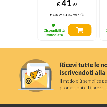
41
17
,97
€
,99
nsigliato
70.99
Prezzo consigliato
69.95
tà
Disponibilità
a
immediata
Ricevi tutte le 
iscrivendoti all
Il modo più semplice pe
promozioni ed i prezzi 