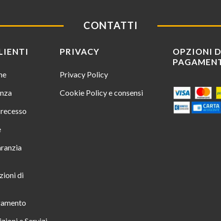
CONTATTI
LIENTI
PRIVACY
OPZIONI D
PAGAMEN
ine
Privacy Policy
enza
Cookie Policy e consensi
i recesso
e
aranzia
zioni di
gamento
zioni e Servizi