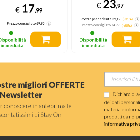
23
€
47
,97
€
,97
Prezzo precedente 35,19
(-31%)
Prezzo consigliato
79.95
Prezzo consigliato
74.99
(-68%)
Disponibilità
Disponibilità
immediata
immediata
nostre migliori OFFERTE
a Newsletter
Dichiaro di a
dei dati personal
r conoscere in anteprima le
materiale informat
scontatissimi di Stay On
prodotti da noi p
informativa priv