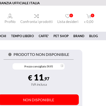
ANZIA UFFICIALE ITALIA
0
0
Profilo
Confronta i prodotti
Lista desideri
0,00
€
OCHI
TEMPO LIBERO
CAFFE'
PET SHOP
BRAND
BLOG
PRODOTTO NON DISPONIBILE
Prezzo consigliato
59,95
11
€
,97
IVA inclusa
NON DISPONIBILE