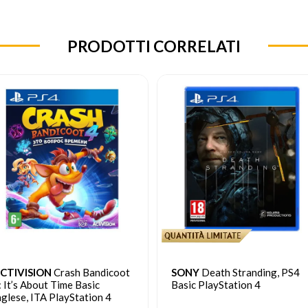
PRODOTTI CORRELATI
ONY
Death Stranding, PS4
ACTIVISION
Call of Duty:
asic PlayStation 4
Black Ops 6 PS4 Italian EMEA
Blu-ray