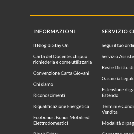
INFORMAZIONI
SERVIZIO C
Il Blog di Stay On
Segui il tuo ord
Carta del Docente: chi può
Servizio Assist
richiederla e come utilizzarla
Resi e Diritto d
Convenzione Carta Giovani
Garanzia Legal
Chi siamo
Estensione di g
Riconoscimenti
Estendo
Riqualificazione Energetica
Termini e Condi
Vendita
Ecobonus: Bonus Mobili ed
Elettrodomestici
Modalità di pa
Black Friday
Consegne, spedi