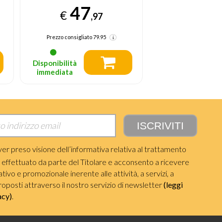
35
47
€
€
,97
Prezzo consigliato
60.99
Prezzo consigliato
Disponibilità
Disponibilità
immediata
immediata
ver preso visione dell’informativa relativa al trattamento
i effettuato da parte del Titolare e acconsento a ricevere
ivo e promozionale inerente alle attività, a servizi, a
roposti attraverso il nostro servizio di newsletter
(leggi
acy)
.