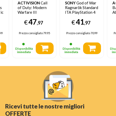
ACTIVISION
Call
SONY
God of War
A
s
of Duty: Modern
Ragnarök Standard
Ba
ic
Warfare III
ITA PlayStation 4
A
Speciale ITA
In
47
41
€
€
PlayStation 4
Pl
,97
,97
99
Prezzo consigliato
79.95
Prezzo consigliato
70.99
P
Disponibilità
Disponibilità
Disp
immediata
immediata
im
Ricevi tutte le nostre migliori
OFFERTE