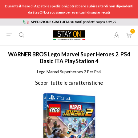
Durante il mese di Agosto le spedizioni potrebbero subire ritardi non dipendenti
da StayON, ci scusiamo per eventuali disagi arrecati
SPEDIZIONE GRATUITA
su tanti prodotti sopra € 59,99
0
HOME
/
CONSOLE E VIDEOGIOCHI
/
PLAYSTATION 4: CONSOLE, GIOCHI E ACCESSORI
/
GIOCHI PLAYSTATION 4
/
1000653347
WARNER BROS
Lego Marvel Super Heroes 2, PS4
Basic ITA PlayStation 4
Lego Marvel Superheroes 2 Per Ps4
Scopri tutte le caratteristiche