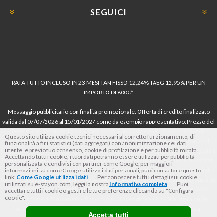
SEGUICI
RATA TUTTO INCLUSO IN 23 MESI TAN FISSO 12,24% TAEG 12,95% PER UN
IMPORTO DI 800€*
Messaggio pubblicitario con finalità promozionale. Offerta di credito finalizzato
valida dal 07/07/2026 al 15/01/2027 come da esempio rappresentativo: Prezzo del
bene € 800, Tan fisso 12,24% Taeg 12,95%, in 23 rate da € 40 costi accessori
Questo sito utilizza cookie tecnici necessari al corretto funzionamento, di
dell’offerta azzerati. Importo totale del credito € 800. Importo totale dovuto dal
funzionalità a fini statistici (dati aggregati) con anonimizzazione dei dati
utente, e previo tuo consenso, cookie di profilazione e per pubblicità mirata.
Consumatore € 920. Decorrenza media della prima rata a 90 giorni. Al fine di gestire
Accettando tutti i cookie, i tuoi dati potranno essere utilizzati per pubblicità
le tue spese in modo responsabile e di conoscere eventuali altre offerte disponibili,
personalizzata e condivisi con partner come Google, per maggiori
Findomestic ti ricorda, prima di sottoscrivere il contratto, di prendere visione di
informazioni su come Google utilizza i dati personali, puoi consultare questo
link:
Come Google utilizza i dati
. Per conoscere tutti i dettagli sui cookie
tutte le condizioni economiche e contrattuali, facendo riferimento alle Informazioni
utilizzati su e-stayon.com, leggi la nostra
Informativa completa
. Puoi
Europee di Base sul Credito ai Consumatori (IEBCC) nel percorso online. Salvo
accettare tutti i cookie o gestire le tue preferenze cliccando su "Configura
cookie".
approvazione di Findomestic Banca S.p.A.. Il rivenditore (StayON) opera quale
intermediario del credito per Findomestic Banca S.p.A., non in esclusiva.
Accetta tutti