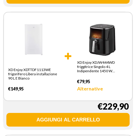
XD Enjoy XDJW444WD
friggitrice Singolo 4 L
XD Enjoy XDTTDF1113WE
Indipendente 1450 W
frigorifero Libera installazione
Friggitrice ad aria calda Nero
90 L E Bianco
€79,95
Alternative
€149,95
€229,90