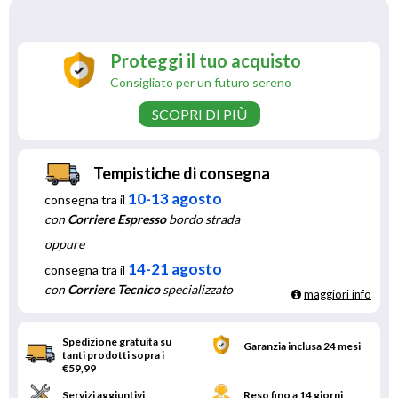
Proteggi il tuo acquisto
Consigliato per un futuro sereno
SCOPRI DI PIÙ
Tempistiche di consegna
10-13 agosto
consegna tra il
con
Corriere Espresso
bordo strada
oppure
14-21 agosto
consegna tra il
con
Corriere Tecnico
specializzato
maggiori info
Spedizione gratuita su
Garanzia inclusa 24 mesi
tanti prodotti sopra i
€59,99
Servizi aggiuntivi
Reso fino a 14 giorni