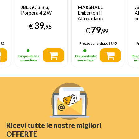
JBL
GO 3 Blu,
MARSHALL
J
Porpora 4,2 W
Emberton II
A
Altoparlante
p
39
portatile stereo
N
€
,95
79
€
Nero, Acciaio inox
,99
20 W
.95
Prezzo consigliato
99.95
P
Disponibilità
Disponibilità
Disp
immediata
immediata
im
Ricevi tutte le nostre migliori
OFFERTE