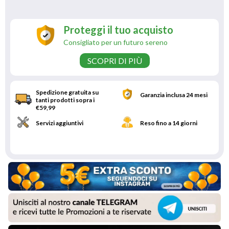
Proteggi il tuo acquisto
Consigliato per un futuro sereno
SCOPRI DI PIÙ
Spedizione gratuita su
Garanzia inclusa 24 mesi
tanti prodotti sopra i
€59,99
Servizi aggiuntivi
Reso fino a 14 giorni