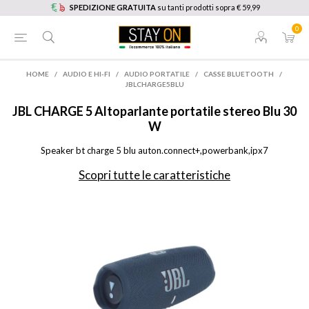
SPEDIZIONE GRATUITA
su tanti prodotti sopra € 59,99
0
HOME
/
AUDIO E HI-FI
/
AUDIO PORTATILE
/
CASSE BLUETOOTH
/
JBLCHARGE5BLU
JBL
CHARGE 5 Altoparlante portatile stereo Blu 30
W
Speaker bt charge 5 blu auton.connect+,powerbank,ipx7
Scopri tutte le caratteristiche