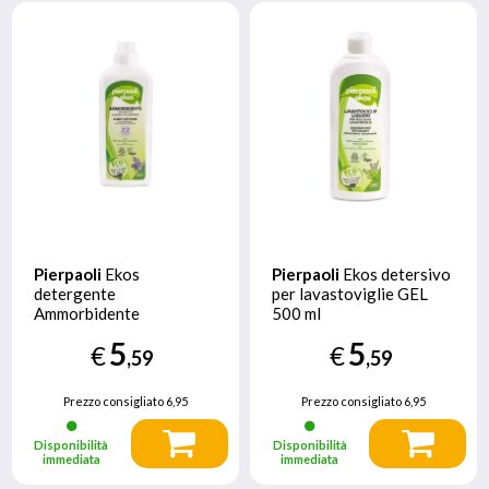
Pierpaoli
Ekos
Pierpaoli
Ekos detersivo
detergente
per lavastoviglie GEL
Ammorbidente
500 ml
Universale Lavatrice
5
5
€
€
1000 ml Lavanda
,59
,59
Prezzo consigliato
6,95
Prezzo consigliato
6,95
Disponibilità
Disponibilità
immediata
immediata