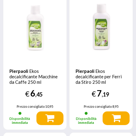
Pierpaoli
Ekos
Pierpaoli
Ekos
decalcificante Macchine
decalcificante per Ferri
da Caffe 250 ml
da Stiro 250 ml
6
7
€
€
,45
,19
Prezzo consigliato
10,95
Prezzo consigliato
8,95
Disponibilità
Disponibilità
immediata
immediata