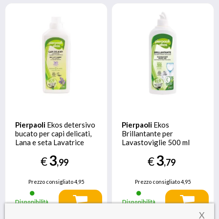
Pierpaoli
Ekos detersivo
Pierpaoli
Ekos
bucato per capi delicati,
Brillantante per
Lana e seta Lavatrice
Lavastoviglie 500 ml
1000 ml
3
3
€
€
,99
,79
Prezzo consigliato
4,95
Prezzo consigliato
4,95
Disponibilità
Disponibilità
immediata
immediata
X