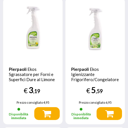
Pierpaoli
Ekos
Pierpaoli
Ekos
Sgrassatore per Forni e
Igienizzante
Superfici Dure al Limone
Frigorifero/Congelatore
750 ml
Spruzzo 750 ml
3
5
€
€
,19
,59
Prezzo consigliato
4,95
Prezzo consigliato
6,95
Disponibilità
Disponibilità
immediata
immediata