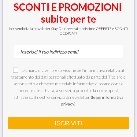
SCONTI E PROMOZIONI
subito per te
iscrivendoti alla newsletter Stay On riceverai tantissime OFFERTE e SCONTI
DEDICATI
Dichiaro di aver preso visione dell’informativa relativa al
trattamento dei dati personali effettuato da parte del Titolare e
Pierpaoli
Ekos
Pierpaoli
Ekos
acconsento a ricevere materiale informativo e promozionale
anticalcare spray (pronto
smacchiatore
all'uso) 750 ml
pretrattante tessuti
inerente alle attività, a servizi, a prodotti da noi proposti
Mousse 500 ml
attraverso il nostro servizio di newsletter
(leggi informativa
2
3
€
€
,89
,59
privacy)
.
Prezzo consigliato
4,45
Prezzo consigliato
4,45
Disponibilità
Disponibilità
immediata
immediata