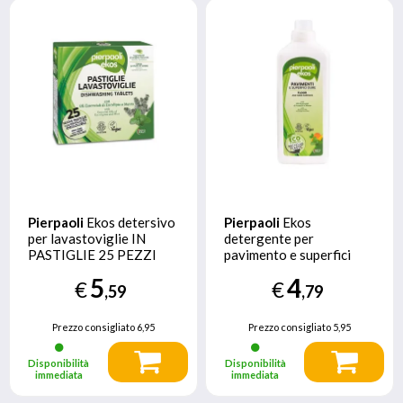
Pierpaoli
Ekos detersivo
Pierpaoli
Ekos
per lavastoviglie IN
detergente per
PASTIGLIE 25 PEZZI
pavimento e superfici
500g
Liquido (concentrato)
5
4
€
€
1000 ml
,59
,79
Prezzo consigliato
6,95
Prezzo consigliato
5,95
Disponibilità
Disponibilità
immediata
immediata