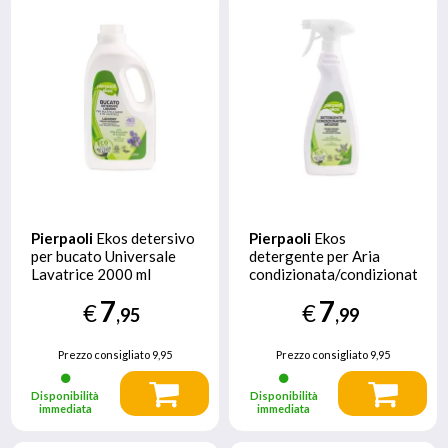
Pierpaoli
Ekos detersivo
Pierpaoli
Ekos
per bucato Universale
detergente per Aria
Lavatrice 2000 ml
condizionata/condizionatore
Lavanda
500 ml
7
7
€
€
,95
,99
Prezzo consigliato
9,95
Prezzo consigliato
9,95
Disponibilità
Disponibilità
immediata
immediata