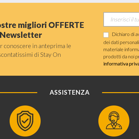
nostre migliori OFFERTE
a Newsletter
Dichiaro di a
dei dati personal
r conoscere in anteprima le
materiale informat
scontatissimi di Stay On
prodotti da noi p
informativa priv
ASSISTENZA