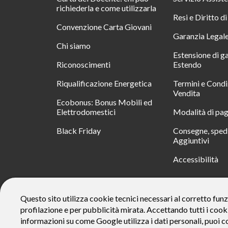
richiederla e come utilizzarla
Resi e Diritto d
Convenzione Carta Giovani
Garanzia Legal
Chi siamo
Estensione di g
Riconoscimenti
Estendo
Riqualificazione Energetica
Termini e Condi
Vendita
Ecobonus: Bonus Mobili ed
Elettrodomestici
Modalità di pa
Black Friday
Consegne, spedi
Aggiuntivi
Accessibilità
RATA
Questo sito utilizza cookie tecnici necessari al corretto funz
profilazione e per pubblicità mirata. Accettando tutti i cook
Messaggio pubblicitario con finalità promozionale. Offerta di 
rate da € 40 costi accessori dell’offerta azzerati. Importo total
informazioni su come Google utilizza i dati personali, puoi c