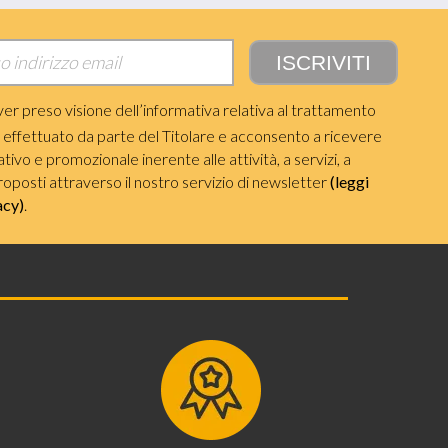
ver preso visione dell’informativa relativa al trattamento
i effettuato da parte del Titolare e acconsento a ricevere
ivo e promozionale inerente alle attività, a servizi, a
roposti attraverso il nostro servizio di newsletter
(leggi
acy)
.