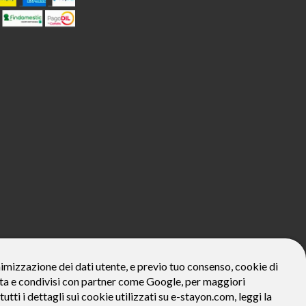
800€*
onimizzazione dei dati utente, e previo tuo consenso, cookie di
zzata e condivisi con partner come Google, per maggiori
ivo: Prezzo del bene € 800, Tan fisso 12,24% Taeg 12,95%, in 23
la prima rata a 90 giorni. Al fine di gestire le tue spese in modo
tutti i dettagli sui cookie utilizzati su e-stayon.com, leggi la