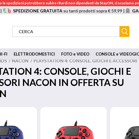
 le spedizioni potrebbero subire ritardi non dipendenti da StayON, ci scusiamo per
 |
SPEDIZIONE GRATUITA
su tanti prodotti sopra € 59,99 |
GA
I-FI
ELETTRODOMESTICI
FOTO e VIDEO
CONSOLE e VIDEOGI
NDS
/
NACON
/
PLAYSTATION 4: CONSOLE, GIOCHI E ACCESSORI
TATION 4: CONSOLE, GIOCHI E
SORI NACON IN OFFERTA SU
ON