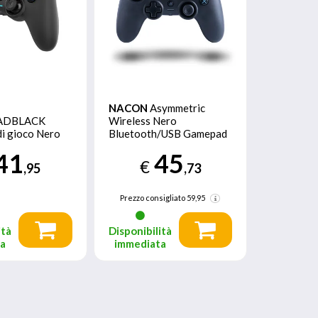
NACON
Asymmetric
ADBLACK
Wireless Nero
di gioco Nero
Bluetooth/USB Gamepad
Analogico/Digitale PC,
41
45
Digitale
PlayStation 4
€
,95
,73
n 4
Prezzo consigliato
59,95
ità
Disponibilità
ta
immediata