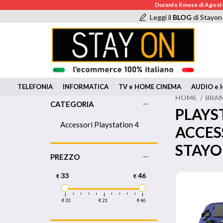
Durante il mese di Agosto
Leggi il
BLOG
di Stayon
TELEFONIA
INFORMATICA
TV e HOME CINEMA
AUDIO e H
HOME
/
BRA
CATEGORIA
PLAYS
Accessori Playstation 4
ACCES
STAY
PREZZO
33
46
€
€
€ 33
€ 23
€ 46