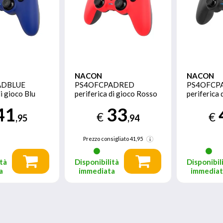
NACON
NACON
ADBLUE
PS4OFCPADRED
PS4OFCP
di gioco Blu
periferica di gioco Rosso
periferica 
ayStation 4
Gamepad
Gamepad
41
33
Analogico/Digitale
Analogico/
€
€
,95
,94
PlayStation 4
PlayStatio
Prezzo consigliato
41,95
tà
Disponibilità
Disponibil
a
immediata
immedia