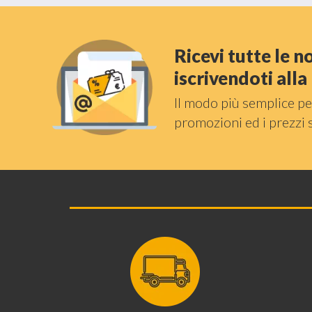
Ricevi tutte le 
iscrivendoti all
Il modo più semplice pe
promozioni ed i prezzi 