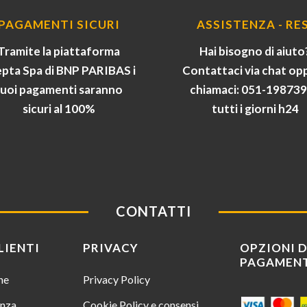
PAGAMENTI SICURI
ASSISTENZA - RES
Tramite la piattaforma
Hai bisogno di aiuto
pta Spa di BNP PARIBAS i
Contattaci via chat op
tuoi pagamenti saranno
chiamaci: 051-19873
sicuri al 100%
tutti i giorni h24
CONTATTI
LIENTI
PRIVACY
OPZIONI D
PAGAMEN
ine
Privacy Policy
enza
Cookie Policy e consensi