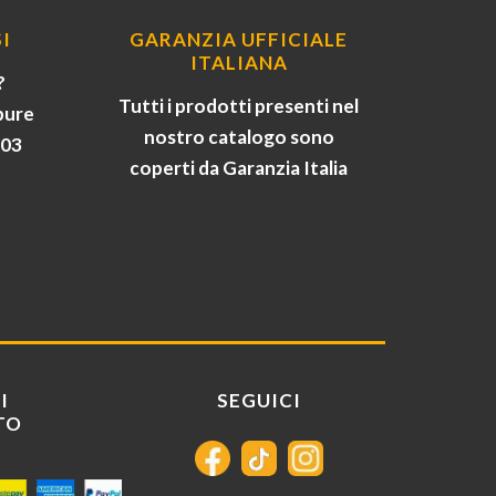
I
GARANZIA UFFICIALE
ITALIANA
?
Tutti i prodotti presenti nel
pure
nostro catalogo sono
903
coperti da Garanzia Italia
I
SEGUICI
TO