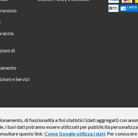
i recesso
e
aranzia
zioni di
gamento
zioni e Servizi
 TUTTO INCLUSO IN 23 MESI TAN FISSO 12,24% TAEG 12,95% PER UN IMPORTO DI 
ionamento, di funzionalità a fini statistici (dati aggregati) con an
ie, i tuoi dati potranno essere utilizzati per pubblicità personali
credito finalizzato valida dal 07/07/2026 al 15/01/2027 come da esempio rappresentat
e del credito € 800. Importo totale dovuto dal Consumatore € 920. Decorrenza media del
onsultare questo link:
Come Google utilizza i dati
. Per conoscere 