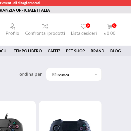
 eventuali disagi arrecati
RANZIA UFFICIALE ITALIA
0
0
Profilo
Confronta i prodotti
Lista desideri
0,00
€
OCHI
TEMPO LIBERO
CAFFE'
PET SHOP
BRAND
BLOG
ordina per