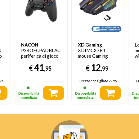
NACON
XD Gaming
L
D
PS4OFCPADBLACK
XDIMCX7BT
m
o
periferica di gioco
mouse Gaming
wi
Nero Gamepad
Mano destra
41
12
€
€
le
Analogico/Digitale
Bluetooth 3200
,95
,99
PlayStation 4
DPI
95
Prezzo consigliato
29.95
P
Disponibilità
Disponibilità
Disp
immediata
immediata
im