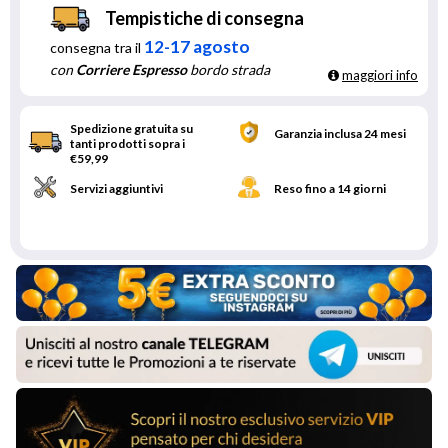
Tempistiche di consegna
12-17 agosto
consegna tra il
con
Corriere Espresso
bordo strada
maggiori info
Spedizione gratuita su
Garanzia inclusa 24 mesi
tanti prodotti sopra i
€59,99
Servizi aggiuntivi
Reso fino a 14 giorni