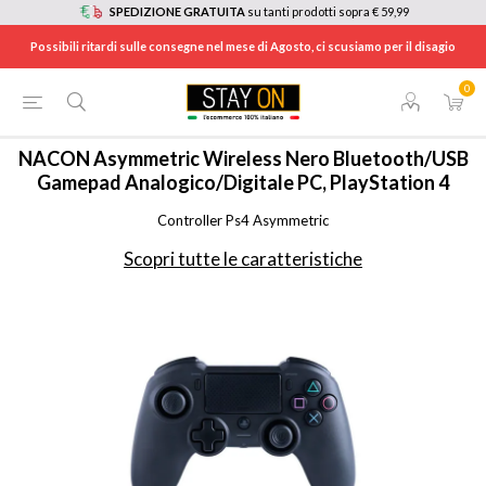
SPEDIZIONE GRATUITA
su tanti prodotti sopra € 59,99
Possibili ritardi sulle consegne nel mese di Agosto, ci scusiamo per il disagio
0
HOME
/
MOUSE, TASTIERE E CONTROLLER GAMING
/
PS4OFPADWLBLACK
NACON
Asymmetric Wireless Nero Bluetooth/USB
Gamepad Analogico/Digitale PC, PlayStation 4
Controller Ps4 Asymmetric
Scopri tutte le caratteristiche