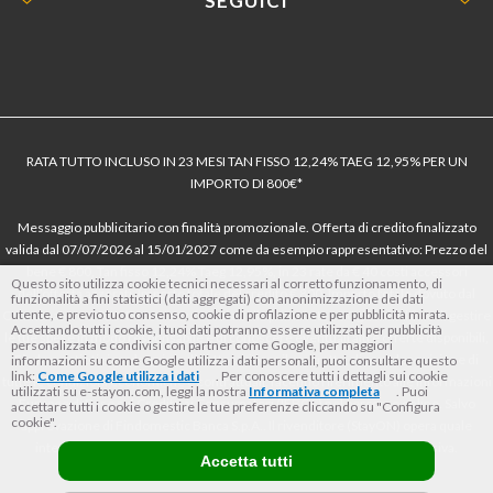
SEGUICI
RATA TUTTO INCLUSO IN 23 MESI TAN FISSO 12,24% TAEG 12,95% PER UN
IMPORTO DI 800€*
Messaggio pubblicitario con finalità promozionale. Offerta di credito finalizzato
valida dal 07/07/2026 al 15/01/2027 come da esempio rappresentativo: Prezzo del
bene € 800, Tan fisso 12,24% Taeg 12,95%, in 23 rate da € 40 costi accessori
Questo sito utilizza cookie tecnici necessari al corretto funzionamento, di
dell’offerta azzerati. Importo totale del credito € 800. Importo totale dovuto dal
funzionalità a fini statistici (dati aggregati) con anonimizzazione dei dati
utente, e previo tuo consenso, cookie di profilazione e per pubblicità mirata.
Consumatore € 920. Decorrenza media della prima rata a 90 giorni. Al fine di gestire
Accettando tutti i cookie, i tuoi dati potranno essere utilizzati per pubblicità
le tue spese in modo responsabile e di conoscere eventuali altre offerte disponibili,
personalizzata e condivisi con partner come Google, per maggiori
Findomestic ti ricorda, prima di sottoscrivere il contratto, di prendere visione di
informazioni su come Google utilizza i dati personali, puoi consultare questo
link:
Come Google utilizza i dati
. Per conoscere tutti i dettagli sui cookie
tutte le condizioni economiche e contrattuali, facendo riferimento alle Informazioni
utilizzati su e-stayon.com, leggi la nostra
Informativa completa
. Puoi
Europee di Base sul Credito ai Consumatori (IEBCC) nel percorso online. Salvo
accettare tutti i cookie o gestire le tue preferenze cliccando su "Configura
cookie".
approvazione di Findomestic Banca S.p.A.. Il rivenditore (StayON) opera quale
intermediario del credito per Findomestic Banca S.p.A., non in esclusiva.
Accetta tutti