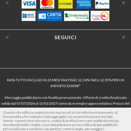
SEGUICI
RATA TUTTO INCLUSO IN 23 MESI TAN FISSO 12,24% TAEG 12,95% PER UN
IMPORTO DI 800€*
Messaggio pubblicitario con finalità promozionale. Offerta di credito finalizzato
valida dal 07/07/2026 al 15/01/2027 come da esempio rappresentativo: Prezzo del
bene € 800, Tan fisso 12,24% Taeg 12,95%, in 23 rate da € 40 costi accessori
Questo sito utilizza cookie tecnici necessari al corretto funzionamento, di
dell’offerta azzerati. Importo totale del credito € 800. Importo totale dovuto dal
funzionalità a fini statistici (dati aggregati) con anonimizzazione dei dati
utente, e previo tuo consenso, cookie di profilazione e per pubblicità mirata.
Consumatore € 920. Decorrenza media della prima rata a 90 giorni. Al fine di gestire
Accettando tutti i cookie, i tuoi dati potranno essere utilizzati per pubblicità
le tue spese in modo responsabile e di conoscere eventuali altre offerte disponibili,
personalizzata e condivisi con partner come Google, per maggiori