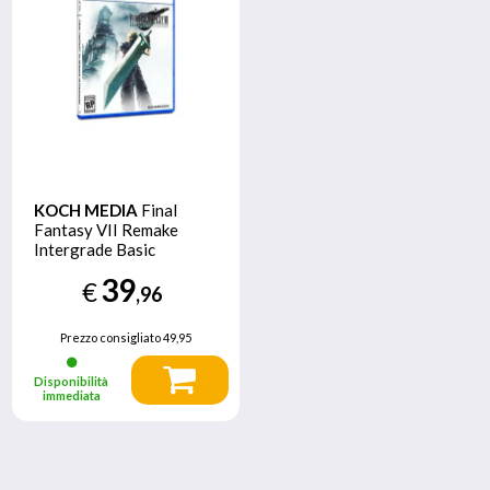
KOCH MEDIA
Final
Fantasy VII Remake
Intergrade Basic
Tedesca, Inglese, ESP,
39
€
Francese, ITA
,96
PlayStation 5
Prezzo consigliato
49,95
Disponibilità
immediata