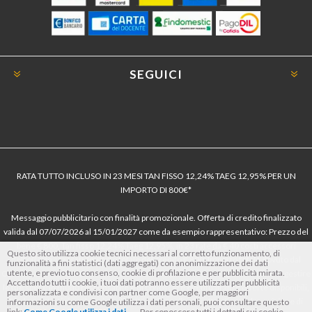
SEGUICI
RATA TUTTO INCLUSO IN 23 MESI TAN FISSO 12,24% TAEG 12,95% PER UN
IMPORTO DI 800€*
Messaggio pubblicitario con finalità promozionale. Offerta di credito finalizzato
valida dal 07/07/2026 al 15/01/2027 come da esempio rappresentativo: Prezzo del
bene € 800, Tan fisso 12,24% Taeg 12,95%, in 23 rate da € 40 costi accessori
Questo sito utilizza cookie tecnici necessari al corretto funzionamento, di
dell’offerta azzerati. Importo totale del credito € 800. Importo totale dovuto dal
funzionalità a fini statistici (dati aggregati) con anonimizzazione dei dati
utente, e previo tuo consenso, cookie di profilazione e per pubblicità mirata.
Consumatore € 920. Decorrenza media della prima rata a 90 giorni. Al fine di gestire
Accettando tutti i cookie, i tuoi dati potranno essere utilizzati per pubblicità
le tue spese in modo responsabile e di conoscere eventuali altre offerte disponibili,
personalizzata e condivisi con partner come Google, per maggiori
Findomestic ti ricorda, prima di sottoscrivere il contratto, di prendere visione di
informazioni su come Google utilizza i dati personali, puoi consultare questo
link:
Come Google utilizza i dati
. Per conoscere tutti i dettagli sui cookie