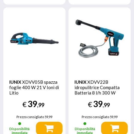
IUNIX
XDVV05B spazza
IUNIX
XDVV22B
foglie 400 W 21 V Ioni di
idropulitrice Compatta
Litio
Batteria 8 l/h 300 W
Nero, Blu
39
39
€
€
,99
,99
Prezzo consigliato
59,99
Prezzo consigliato
59,99
Disponibilità
Disponibilità
immediata
immediata