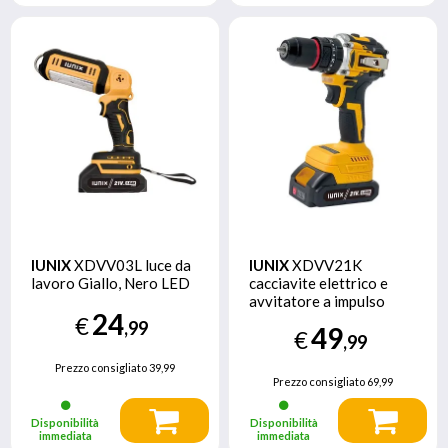
IUNIX
XDVV03L luce da
IUNIX
XDVV21K
lavoro Giallo, Nero LED
cacciavite elettrico e
avvitatore a impulso
24
1800 Giri/min Nero,
€
,99
49
€
Giallo
,99
Prezzo consigliato
39,99
Prezzo consigliato
69,99
Disponibilità
Disponibilità
immediata
immediata