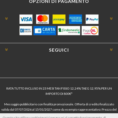
OPZIONI DI PAGAMENTO
SEGUICI
RATA TUTTO INCLUSO IN 23 MESI TAN FISSO 12,24% TAEG 12,95% PER UN
IMPORTO DI 800€*
Messaggio pubblicitario con finalità promozionale. Offerta di credito finalizzato
valida dal 07/07/2026 al 15/01/2027 come da esempio rappresentativo: Prezzo del
bene € 800, Tan fisso 12,24% Taeg 12,95%, in 23 rate da € 40 costi accessori
Questo sito utilizza cookie tecnici necessari al corretto funzionamento, di