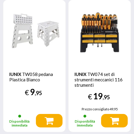
IUNIX
TW058 pedana
IUNIX
TW074 set di
Plastica Bianco
strumenti meccanici 116
strumenti
9
€
,95
19
€
,95
Prezzo consigliato
49,95
Disponibilità
Disponibilità
immediata
immediata