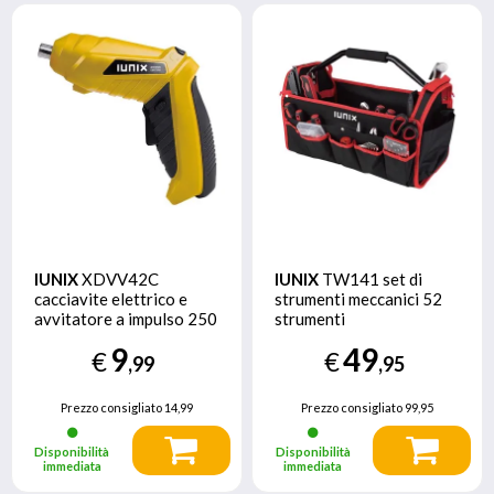
IUNIX
XDVV42C
IUNIX
TW141 set di
cacciavite elettrico e
strumenti meccanici 52
avvitatore a impulso 250
strumenti
Giri/min Nero, Giallo
9
49
€
€
,99
,95
Prezzo consigliato
14,99
Prezzo consigliato
99,95
Disponibilità
Disponibilità
immediata
immediata