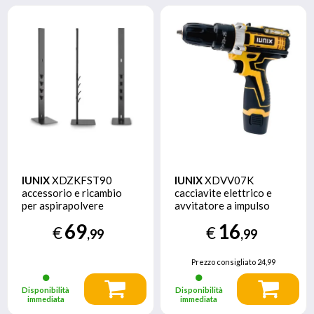
IUNIX
XDZKFST90
IUNIX
XDVV07K
accessorio e ricambio
cacciavite elettrico e
per aspirapolvere
avvitatore a impulso
Scaffale a pavimento
1800 Giri/min Nero,
69
16
€
€
Aspirapolvere elettrica
Giallo
,99
,99
Prezzo consigliato
24,99
Disponibilità
Disponibilità
immediata
immediata