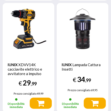
IUNIX
XDVV14K
IUNIX
Lampada Cattura
cacciavite elettrico e
Insetti
avvitatore a impulso
34
1800 Giri/min Nero,
€
,99
29
€
Giallo
,99
Prezzo consigliato
69,95
Prezzo consigliato
49,99
Disponibilità
Disponibilità
immediata
immediata