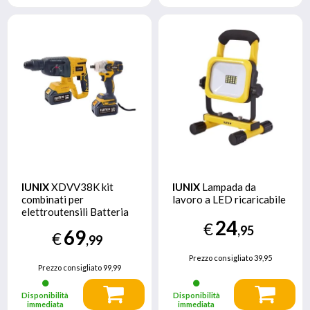
IUNIX
XDVV38K kit
IUNIX
Lampada da
combinati per
lavoro a LED ricaricabile
elettroutensili Batteria
24
€
,95
69
€
,99
Prezzo consigliato
39,95
Prezzo consigliato
99,99
Disponibilità
Disponibilità
immediata
immediata