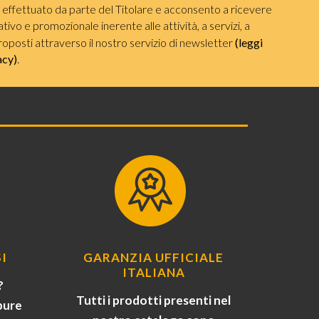
i effettuato da parte del Titolare e acconsento a ricevere
ivo e promozionale inerente alle attività, a servizi, a
roposti attraverso il nostro servizio di newsletter
(leggi
acy)
.
I
GARANZIA UFFICIALE
ITALIANA
?
Tutti i prodotti presenti nel
pure