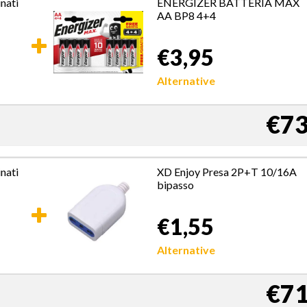
nati
ENERGIZER BATTERIA MAX
AA BP8 4+4
€3,95
Alternative
€73
nati
XD Enjoy Presa 2P+T 10/16A
bipasso
€1,55
Alternative
€71