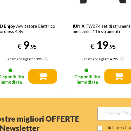
D Enjoy
Avvitatore Elettrico
IUNIX
TW074 set di strument
ordless 4,8v
meccanici 116 strumenti
9
19
€
€
,95
,95
Prezzo consigliato
10.95
Prezzo consigliato
49.95
Disponibilità
Disponibilità
immediata
immediata
nostre migliori OFFERTE
a Newsletter
Dichiaro di a