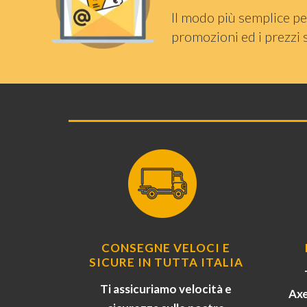
Il modo più semplice pe
promozioni ed i prezzi 
CONSEGNE VELOCI E
SICURE IN TUTTA ITALIA
Ti assicuriamo velocità e
Axe