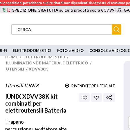
 le spedizioni potrebbero subire ritardi non dipendenti da StayON, ci scusiamo per
 |
SPEDIZIONE GRATUITA
su tanti prodotti sopra € 59,99 |
GA
I-FI
ELETTRODOMESTICI
FOTO e VIDEO
CONSOLE e VIDEOGI
HOME
/
ELETTRODOMESTICI
/
ILLUMINAZIONE E MATERIALE ELETTRICO
/
UTENSILI
/
XDVV38K
Utensili IUNIX
RIVENDITORE UFFICIALE
IUNIX
XDVV38K kit
combinati per
elettroutensili Batteria
Trapano 
percussione+avvitatore alte 