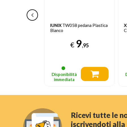
letta 2 Gradini
IUNIX
TW058 pedana Plastica
X
Bianco
C
21
,95
9
€
,95
nsigliato
39.95
tà
Disponibilità
a
immediata
Ricevi tutte le 
iscrivendoti all