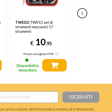
i
TWEED
TW051 set di
TWEED
Scaletta 3
strumenti meccanici 17
27
strumenti
€
10
€
,95
Prezzo consigliato
Prezzo consigliato
19.99
Disponibilità
Disponibilità
immediata
immediata
ver preso visione dell’informativa relativa al trattamento