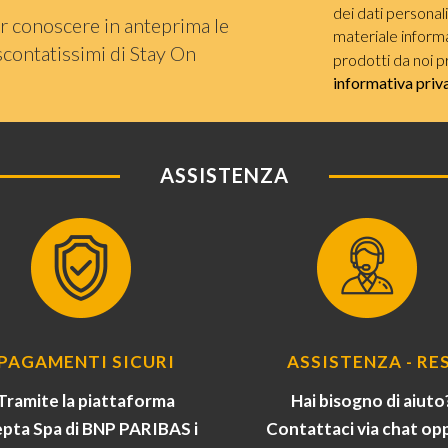
dei dati personal
r conoscere in anteprima le
materiale informat
scontatissimi di Stay On
prodotti da noi p
informativa priv
ASSISTENZA
PAGAMENTI SICURI
ASSISTENZA - RES
Tramite la piattaforma
Hai bisogno di aiuto
pta Spa di BNP PARIBAS i
Contattaci via chat op