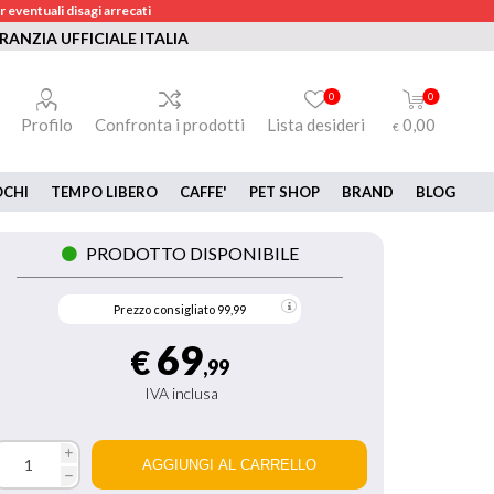
 eventuali disagi arrecati
RANZIA UFFICIALE ITALIA
0
0
Profilo
Confronta i prodotti
Lista desideri
0,00
€
OCHI
TEMPO LIBERO
CAFFE'
PET SHOP
BRAND
BLOG
PRODOTTO DISPONIBILE
Prezzo consigliato
99,99
69
€
,99
IVA inclusa
i
h