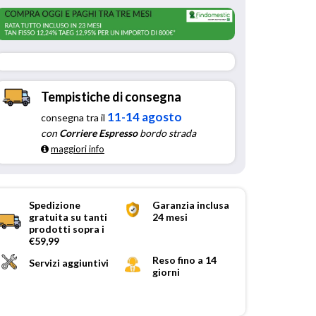
Tempistiche di consegna
11-14 agosto
consegna tra il
con
Corriere Espresso
bordo strada
maggiori info
Spedizione
Garanzia inclusa
gratuita su tanti
24 mesi
prodotti sopra i
€59,99
Reso fino a 14
Servizi aggiuntivi
giorni