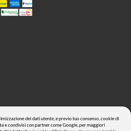
800€*
onimizzazione dei dati utente, e previo tuo consenso, cookie di
zzata e condivisi con partner come Google, per maggiori
ivo: Prezzo del bene € 800, Tan fisso 12,24% Taeg 12,95%, in 23
la prima rata a 90 giorni. Al fine di gestire le tue spese in modo