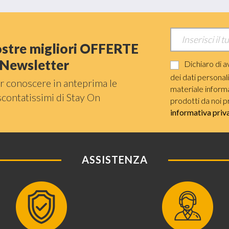
nostre migliori OFFERTE
a Newsletter
Dichiaro di a
dei dati personal
r conoscere in anteprima le
materiale informat
scontatissimi di Stay On
prodotti da noi p
informativa priv
ASSISTENZA