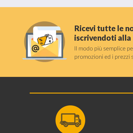
Ricevi tutte le 
iscrivendoti all
Il modo più semplice pe
promozioni ed i prezzi 