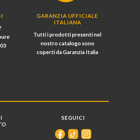
I
GARANZIA UFFICIALE
ITALIANA
?
Tutti i prodotti presenti nel
pure
nostro catalogo sono
903
coperti da Garanzia Italia
I
SEGUICI
TO