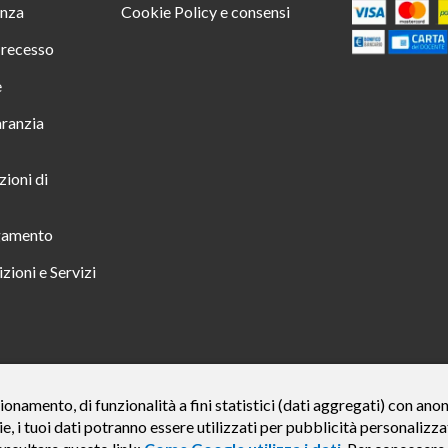
enza
Cookie Policy e consensi
i recesso
e
aranzia
zioni di
gamento
zioni e Servizi
 TUTTO INCLUSO IN 23 MESI TAN FISSO 12,24% TAEG 12,95% PER UN IMPORTO DI 
ionamento, di funzionalità a fini statistici (dati aggregati) con an
ie, i tuoi dati potranno essere utilizzati per pubblicità personali
credito finalizzato valida dal 07/07/2026 al 15/01/2027 come da esempio rappresentat
e del credito € 800. Importo totale dovuto dal Consumatore € 920. Decorrenza media del