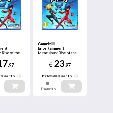
GameMill
ment
Entertainment
 Rise of the
Miraculous: Rise of the
ndard
Sphinx Standard
17
23
n 4
PlayStation 5
€
,97
,97
igliato
44,95
Prezzo consigliato
44,95
Esaurito