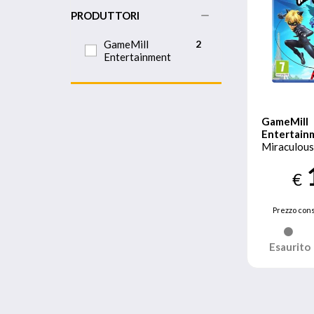
PRODUTTORI
GameMill
2
Entertainment
GameMill
Entertain
Miraculous:
Sphinx Sta
PlayStatio
€
Prezzo cons
Esaurito