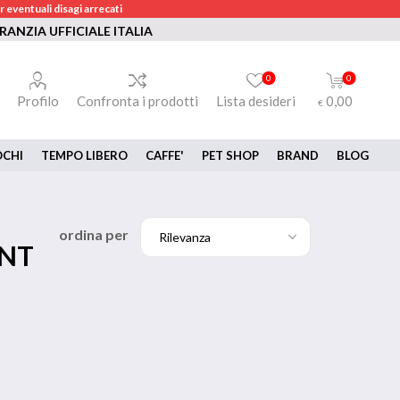
 eventuali disagi arrecati
RANZIA UFFICIALE ITALIA
0
0
Profilo
Confronta i prodotti
Lista desideri
0,00
€
OCHI
TEMPO LIBERO
CAFFE'
PET SHOP
BRAND
BLOG
ordina per
ENT