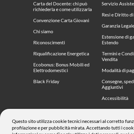
Carta del Docente: chi può
Servizio Assist
richiederla e come utilizzarla
Resi e Diritto d
Convenzione Carta Giovani
Garanzia Legal
Chi siamo
Estensione di g
Riconoscimenti
Estendo
Riqualificazione Energetica
Termini e Condi
Vendita
Ecobonus: Bonus Mobili ed
Elettrodomestici
Modalità di pa
Black Friday
Consegne, spedi
Aggiuntivi
Accessibilità
RATA
Questo sito utilizza cookie tecnici necessari al corretto funz
profilazione e per pubblicità mirata. Accettando tutti i cook
Messaggio pubblicitario con finalità promozionale. Offerta di 
rate da € 40 costi accessori dell’offerta azzerati. Importo total