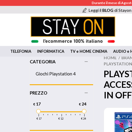
Durante il mese di Agosto
Leggi il
BLOG
di Stayon
TELEFONIA
INFORMATICA
TV e HOME CINEMA
AUDIO e H
HOME
/
BRA
CATEGORIA
PLAYSTATION 
PLAYS
Giochi Playstation 4
ACCES
IN OF
PREZZO
17
24
€
€
€ 17
€ 12
€ 24