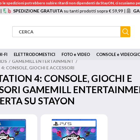
 le spedizioni potrebbero subire ritardi non dipendenti da StayON, ci scusiamo per
 |
SPEDIZIONE GRATUITA
su tanti prodotti sopra € 59,99 |
GA
I-FI
ELETTRODOMESTICI
FOTO e VIDEO
CONSOLE e VIDEOGI
NDS
/
GAMEMILL ENTERTAINMENT
/
4: CONSOLE, GIOCHI E ACCESSORI
TATION 4: CONSOLE, GIOCHI E
SORI GAMEMILL ENTERTAINM
FERTA SU STAYON