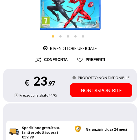
RIVENDITORE UFFICIALE
CONFRONTA
PREFERITI
23
PRODOTTO NON DISPONIBILE
€
,97
NON DISPONIBILE
Prezzo consigliato
44,95
Spedizione gratuita su
Garanzia inclusa 24 mesi
tanti prodotti sopra i
€59,99