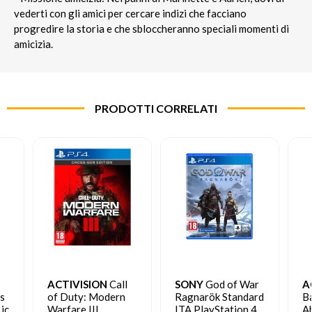
vederti con gli amici per cercare indizi che facciano
progredire la storia e che sbloccheranno speciali momenti di
amicizia.
PRODOTTI CORRELATI
ACTIVISION
Call
SONY
God of War
A
s
of Duty: Modern
Ragnarök Standard
Ba
ic
Warfare III
ITA PlayStation 4
A