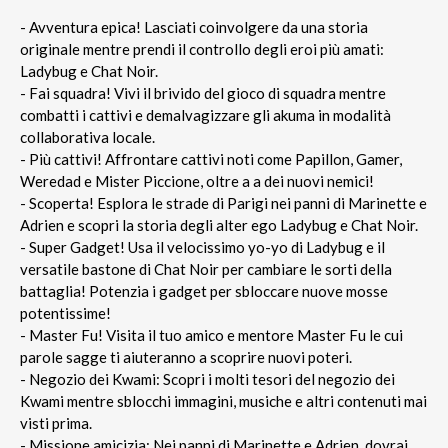
- Avventura epica! Lasciati coinvolgere da una storia
originale mentre prendi il controllo degli eroi più amati:
Ladybug e Chat Noir.
- Fai squadra! Vivi il brivido del gioco di squadra mentre
combatti i cattivi e demalvagizzare gli akuma in modalità
collaborativa locale.
- Più cattivi! Affrontare cattivi noti come Papillon, Gamer,
Weredad e Mister Piccione, oltre a a dei nuovi nemici!
- Scoperta! Esplora le strade di Parigi nei panni di Marinette e
Adrien e scopri la storia degli alter ego Ladybug e Chat Noir.
- Super Gadget! Usa il velocissimo yo-yo di Ladybug e il
versatile bastone di Chat Noir per cambiare le sorti della
battaglia! Potenzia i gadget per sbloccare nuove mosse
potentissime!
- Master Fu! Visita il tuo amico e mentore Master Fu le cui
parole sagge ti aiuteranno a scoprire nuovi poteri.
- Negozio dei Kwami: Scopri i molti tesori del negozio dei
Kwami mentre sblocchi immagini, musiche e altri contenuti mai
visti prima.
- Missione amicizia: Nei panni di Marinette e Adrien, dovrai