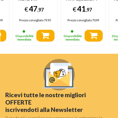
Speciale ITA
In
47
41
€
€
PlayStation 4
Pl
,97
,97
99
Prezzo consigliato
79.95
Prezzo consigliato
70.99
P
Disponibilità
Disponibilità
Disp
immediata
immediata
im
Ricevi tutte le nostre migliori
OFFERTE
iscrivendoti alla Newsletter