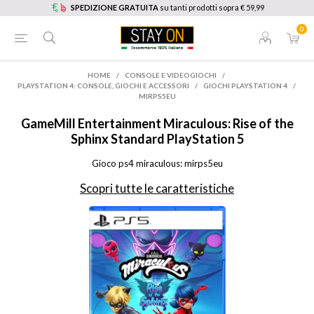
SPEDIZIONE GRATUITA
su tanti prodotti sopra € 59,99
0
HOME
/
CONSOLE E VIDEOGIOCHI
/
PLAYSTATION 4: CONSOLE, GIOCHI E ACCESSORI
/
GIOCHI PLAYSTATION 4
/
MIRPS5EU
GameMill Entertainment
Miraculous: Rise of the
Sphinx Standard PlayStation 5
Gioco ps4 miraculous: mirps5eu
Scopri tutte le caratteristiche