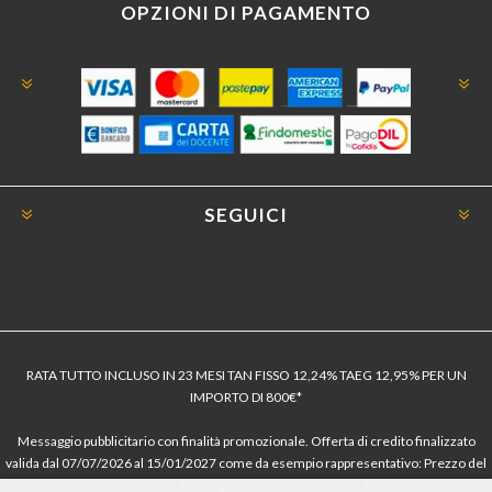
OPZIONI DI PAGAMENTO
SEGUICI
RATA TUTTO INCLUSO IN 23 MESI TAN FISSO 12,24% TAEG 12,95% PER UN
IMPORTO DI 800€*
Messaggio pubblicitario con finalità promozionale. Offerta di credito finalizzato
valida dal 07/07/2026 al 15/01/2027 come da esempio rappresentativo: Prezzo del
bene € 800, Tan fisso 12,24% Taeg 12,95%, in 23 rate da € 40 costi accessori