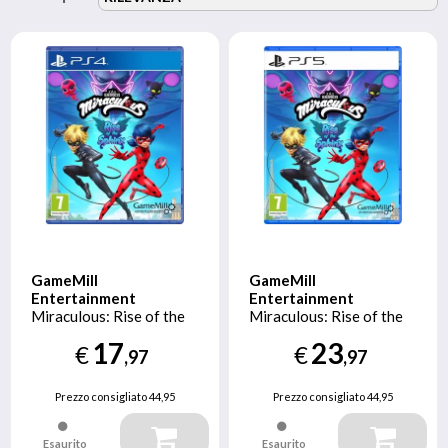
GameMill
GameMill
Entertainment
Entertainment
Miraculous: Rise of the
Miraculous: Rise of the
Sphinx Standard
Sphinx Standard
17
23
€
€
PlayStation 4
PlayStation 5
,97
,97
Prezzo consigliato
44,95
Prezzo consigliato
44,95
Esaurito
Esaurito