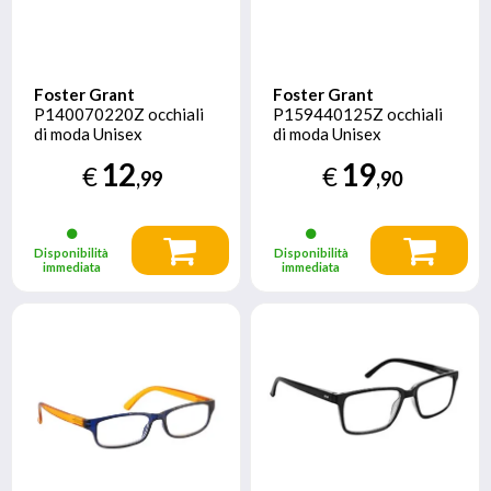
Foster Grant
Foster Grant
P140070220Z occhiali
P159440125Z occhiali
di moda Unisex
di moda Unisex
Rettangolo Montatura
Rettangolo Montatura
12
19
€
€
piena Blu
piena Nero
,99
,90
Disponibilità
Disponibilità
immediata
immediata