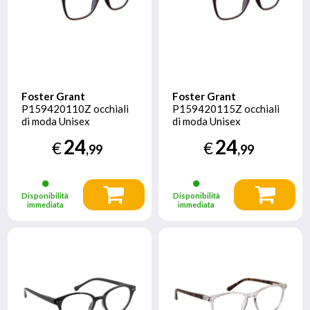
Foster Grant
Foster Grant
P159420110Z occhiali
P159420115Z occhiali
di moda Unisex
di moda Unisex
Rettangolo Montatura
Rettangolo Montatura
24
24
€
€
piena Blu
piena Blu
,99
,99
Disponibilità
Disponibilità
immediata
immediata