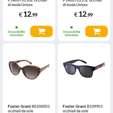
di moda Unisex
di moda Unisex
Rettangolo Montatura
Rettangolo Montatura
12
12
€
€
piena Blu
piena Blu
,99
,99
Disponibilità
Disponibilità
immediata
immediata
Foster Grant
80200001
Foster Grant
B339901
occhiali da sole
occhiali da sole