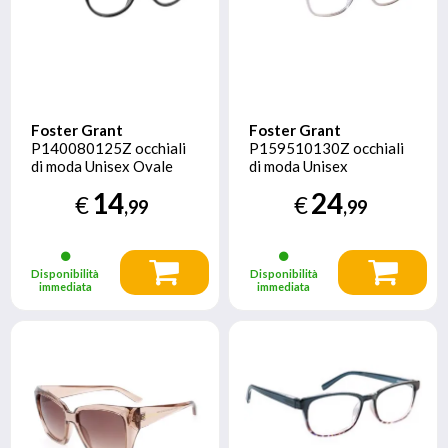
Foster Grant
Foster Grant
P140080125Z occhiali
P159510130Z occhiali
di moda Unisex Ovale
di moda Unisex
Montatura piena Nero
Rettangolo Montatura
14
24
€
€
piena Grigio
,99
,99
Disponibilità
Disponibilità
immediata
immediata