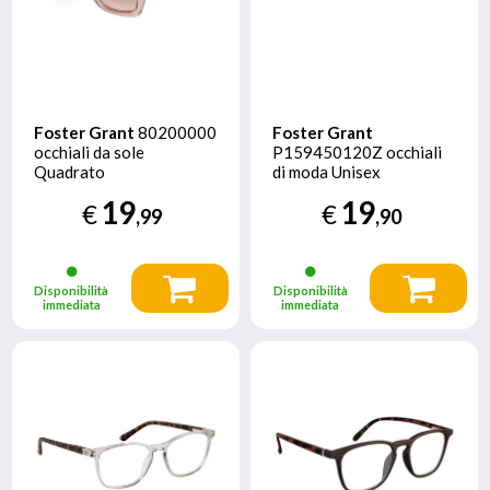
Foster Grant
80200000
Foster Grant
occhiali da sole
P159450120Z occhiali
Quadrato
di moda Unisex
Rettangolo Montatura
19
19
€
€
piena Blu
,99
,90
Disponibilità
Disponibilità
immediata
immediata