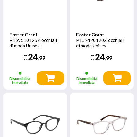
Foster Grant
Foster Grant
P159510125Z occhiali
P159420120Z occhiali
di moda Unisex
di moda Unisex
Rettangolo Montatura
Rettangolo Montatura
24
24
€
€
piena Grigio
piena Blu
,99
,99
Disponibilità
Disponibilità
immediata
immediata