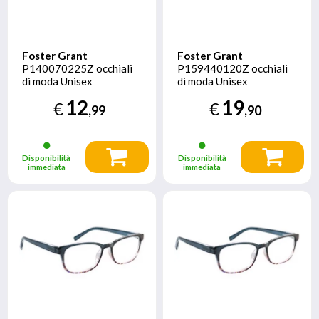
Foster Grant
Foster Grant
P140070225Z occhiali
P159440120Z occhiali
di moda Unisex
di moda Unisex
Rettangolo Montatura
Rettangolo Montatura
12
19
€
€
piena Blu
piena Nero
,99
,90
Disponibilità
Disponibilità
immediata
immediata