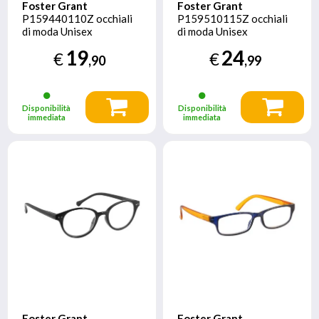
Foster Grant
Foster Grant
P159440110Z occhiali
P159510115Z occhiali
di moda Unisex
di moda Unisex
Rettangolo Montatura
Rettangolo Montatura
19
24
€
€
piena Nero
piena Grigio
,90
,99
Disponibilità
Disponibilità
immediata
immediata
Foster Grant
Foster Grant