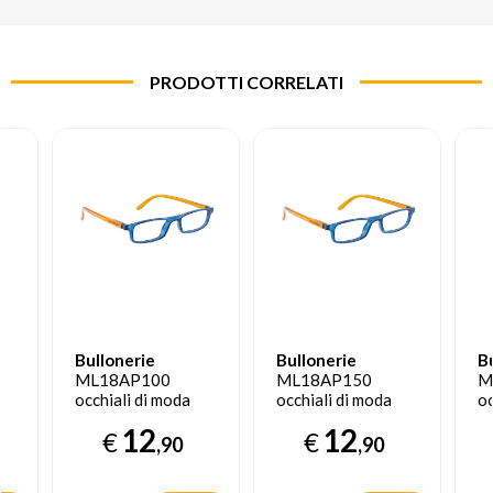
PRODOTTI CORRELATI
Bullonerie
Bullonerie
B
ML18AP100
ML18AP150
M
occhiali di moda
occhiali di moda
oc
lo
Unisex Rettangolo
Unisex Rettangolo
U
12
12
€
€
Montatura piena
Montatura piena
M
,90
,90
Blu
Blu
R