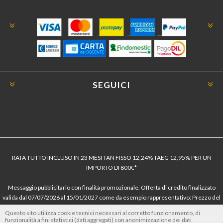
SEGUICI
RATA TUTTO INCLUSO IN 23 MESI TAN FISSO 12,24% TAEG 12,95% PER UN
IMPORTO DI 800€*
Messaggio pubblicitario con finalità promozionale. Offerta di credito finalizzato
valida dal 07/07/2026 al 15/01/2027 come da esempio rappresentativo: Prezzo del
bene € 800, Tan fisso 12,24% Taeg 12,95%, in 23 rate da € 40 costi accessori
Questo sito utilizza cookie tecnici necessari al corretto funzionamento, di
dell’offerta azzerati. Importo totale del credito € 800. Importo totale dovuto dal
funzionalità a fini statistici (dati aggregati) con anonimizzazione dei dati