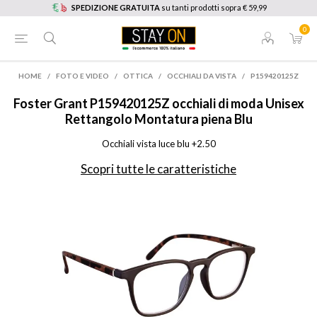
SPEDIZIONE GRATUITA
su tanti prodotti sopra € 59,99
0
HOME
/
FOTO E VIDEO
/
OTTICA
/
OCCHIALI DA VISTA
/
P159420125Z
Foster Grant
P159420125Z occhiali di moda Unisex
Rettangolo Montatura piena Blu
Occhiali vista luce blu +2.50
Scopri tutte le caratteristiche