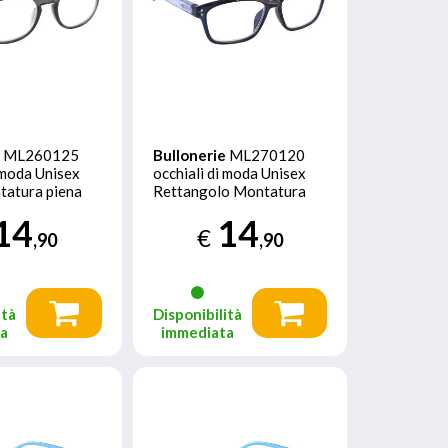
e
ML260125
Bullonerie
ML270120
i moda Unisex
occhiali di moda Unisex
tatura piena
Rettangolo Montatura
piena Blu
14
14
€
,90
,90
ità
Disponibilità
ta
immediata