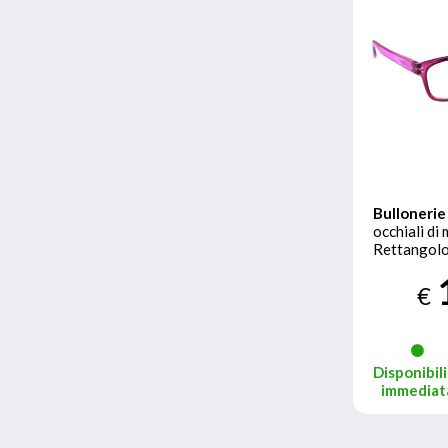
Bullonerie
occhiali d
Rettangol
piena Ross
€
Disponibili
immediat