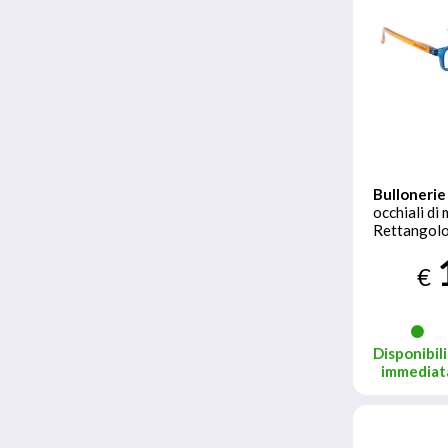
Bullonerie
occhiali di
Rettangol
piena Blu
€
Disponibili
immediat