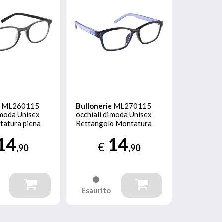
e
ML260115
Bullonerie
ML270115
i moda Unisex
occhiali di moda Unisex
tatura piena
Rettangolo Montatura
piena Blu
14
14
€
,90
,90
Esaurito