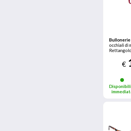
Bullonerie
occhiali di
Rettangol
piena Ross
€
Disponibili
immediat