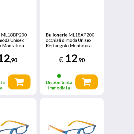
e
ML18BP200
Bullonerie
ML18AP200
i moda Unisex
occhiali di moda Unisex
o Montatura
Rettangolo Montatura
so
piena Blu
12
12
€
,90
,90
ità
Disponibilità
ta
immediata