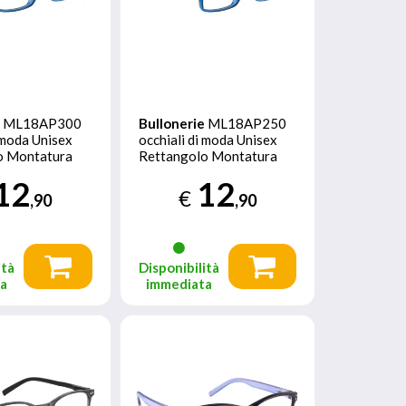
e
ML18AP300
Bullonerie
ML18AP250
i moda Unisex
occhiali di moda Unisex
o Montatura
Rettangolo Montatura
piena Blu
12
12
€
,90
,90
ità
Disponibilità
ta
immediata