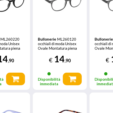
ML260220
Bullonerie
ML260120
Bulloneri
 moda Unisex
occhiali di moda Unisex
occhiali d
atura piena
Ovale Montatura piena
Ovale Mon
Grigio
Grigio
14
14
€
€
,90
,90
tà
Disponibilità
Disponibil
a
immediata
immedia