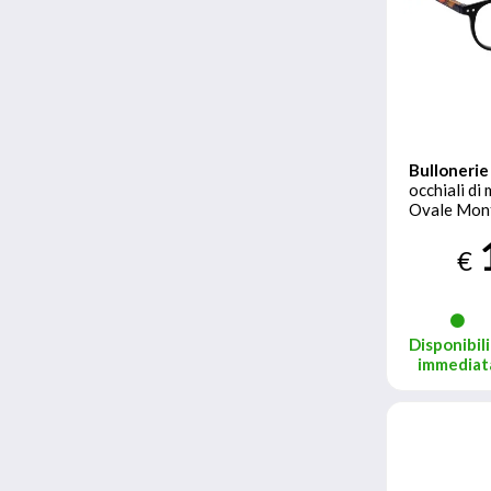
Bullonerie
occhiali di
Ovale Mont
Nero
€
Disponibili
immediat