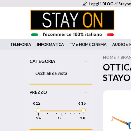
Leggi il
BLOG
di Stayon
TELEFONIA
INFORMATICA
TV e HOME CINEMA
AUDIO e H
HOME
/
BRA
CATEGORIA
OTTIC
Occhiali da vista
STAY
PREZZO
12
15
€
€
€ 12
€ 7
€ 15