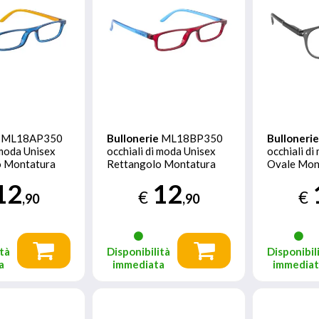
ML18AP350
Bullonerie
ML18BP350
Bulloneri
 moda Unisex
occhiali di moda Unisex
occhiali d
o Montatura
Rettangolo Montatura
Ovale Mon
piena Rosso
Grigio
12
12
€
€
,90
,90
tà
Disponibilità
Disponibil
a
immediata
immedia