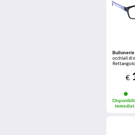
Bullonerie
occhiali di
Rettangol
piena Blu
€
Disponibili
immediat