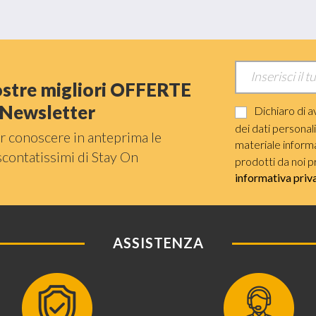
nostre migliori OFFERTE
a Newsletter
Dichiaro di a
dei dati personal
r conoscere in anteprima le
materiale informat
scontatissimi di Stay On
prodotti da noi p
informativa priv
ASSISTENZA