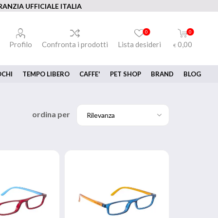
ANZIA UFFICIALE ITALIA
0
0
Profilo
Confronta i prodotti
Lista desideri
0,00
€
OCHI
TEMPO LIBERO
CAFFE'
PET SHOP
BRAND
BLOG
ordina per