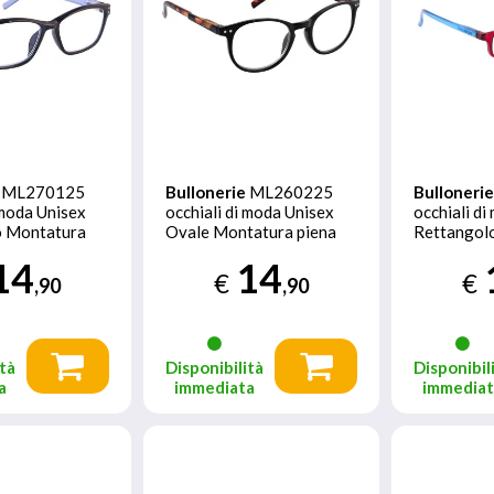
ML270125
Bullonerie
ML260225
Bulloneri
 moda Unisex
occhiali di moda Unisex
occhiali d
o Montatura
Ovale Montatura piena
Rettangol
Nero
piena Ros
14
14
€
€
,90
,90
tà
Disponibilità
Disponibil
a
immediata
immedia