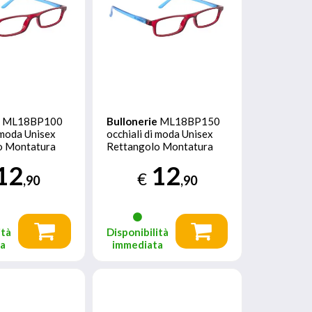
e
ML18BP100
Bullonerie
ML18BP150
i moda Unisex
occhiali di moda Unisex
o Montatura
Rettangolo Montatura
so
piena Rosso
12
12
€
,90
,90
ità
Disponibilità
ta
immediata