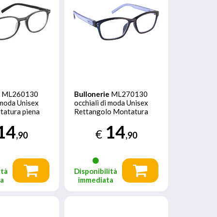
e
ML260130
Bullonerie
ML270130
i moda Unisex
occhiali di moda Unisex
tatura piena
Rettangolo Montatura
piena Blu
14
14
€
,90
,90
ità
Disponibilità
ta
immediata