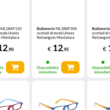
ML18AP150
Bullonerie
ML18BP300
Bulloneri
 moda Unisex
occhiali di moda Unisex
occhiali d
o Montatura
Rettangolo Montatura
Rettangol
piena Rosso
piena Ros
12
12
€
€
,90
,95
tà
Disponibilità
Disponibil
a
immediata
immedia