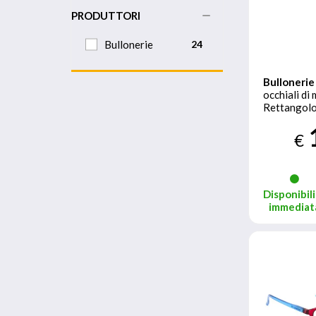
PRODUTTORI
Bullonerie
24
Bullonerie
occhiali di
Rettangol
piena Blu
€
Disponibili
immediat