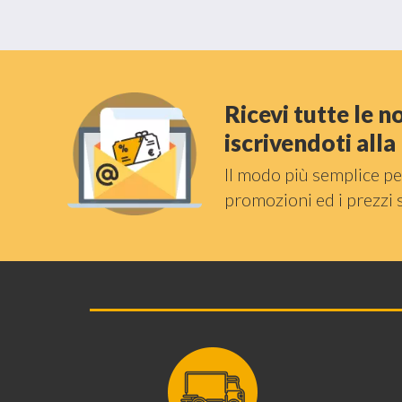
Ricevi tutte le 
iscrivendoti all
Il modo più semplice pe
promozioni ed i prezzi 