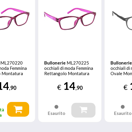
ML270220
Bullonerie
ML270225
Bulloneri
i moda Femmina
occhiali di moda Femmina
occhiali d
o Montatura
Rettangolo Montatura
Ovale Mon
o
piena Rosso
Grigio
14
14
€
€
,90
,90
tà
Esaurito
Esaurito
a