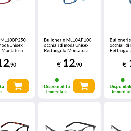
ML18BP250
Bullonerie
ML18AP100
Bulloneri
 moda Unisex
occhiali di moda Unisex
occhiali d
o Montatura
Rettangolo Montatura
Rettangol
o
piena Blu
piena Blu
12
12
€
€
,90
,90
tà
Disponibilità
Disponibil
a
immediata
immedia