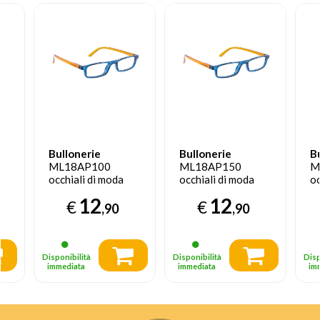
Bullonerie
Bullonerie
B
ML18AP100
ML18AP150
M
occhiali di moda
occhiali di moda
oc
lo
Unisex Rettangolo
Unisex Rettangolo
U
12
12
€
€
Montatura piena
Montatura piena
M
,90
,90
Blu
Blu
R
Disponibilità
Disponibilità
Disp
immediata
immediata
im