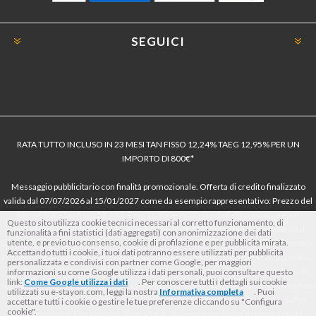
SEGUICI
RATA TUTTO INCLUSO IN 23 MESI TAN FISSO 12,24% TAEG 12,95% PER UN
IMPORTO DI 800€*
Messaggio pubblicitario con finalità promozionale. Offerta di credito finalizzato
valida dal 07/07/2026 al 15/01/2027 come da esempio rappresentativo: Prezzo del
bene € 800, Tan fisso 12,24% Taeg 12,95%, in 23 rate da € 40 costi accessori
Questo sito utilizza cookie tecnici necessari al corretto funzionamento, di
dell’offerta azzerati. Importo totale del credito € 800. Importo totale dovuto dal
funzionalità a fini statistici (dati aggregati) con anonimizzazione dei dati
utente, e previo tuo consenso, cookie di profilazione e per pubblicità mirata.
Consumatore € 920. Decorrenza media della prima rata a 90 giorni. Al fine di gestire
Accettando tutti i cookie, i tuoi dati potranno essere utilizzati per pubblicità
le tue spese in modo responsabile e di conoscere eventuali altre offerte disponibili,
personalizzata e condivisi con partner come Google, per maggiori
Findomestic ti ricorda, prima di sottoscrivere il contratto, di prendere visione di
informazioni su come Google utilizza i dati personali, puoi consultare questo
link:
Come Google utilizza i dati
. Per conoscere tutti i dettagli sui cookie
tutte le condizioni economiche e contrattuali, facendo riferimento alle Informazioni
utilizzati su e-stayon.com, leggi la nostra
Informativa completa
. Puoi
Europee di Base sul Credito ai Consumatori (IEBCC) nel percorso online. Salvo
accettare tutti i cookie o gestire le tue preferenze cliccando su "Configura
cookie".
approvazione di Findomestic Banca S.p.A.. Il rivenditore (StayON) opera quale