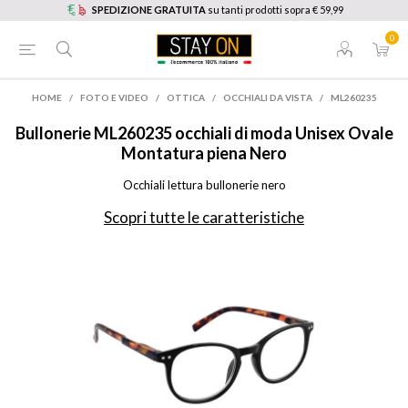
SPEDIZIONE GRATUITA
su tanti prodotti sopra € 59,99
0
HOME
/
FOTO E VIDEO
/
OTTICA
/
OCCHIALI DA VISTA
/
ML260235
Bullonerie
ML260235 occhiali di moda Unisex Ovale
Montatura piena Nero
Occhiali lettura bullonerie nero
Scopri tutte le caratteristiche