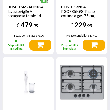
BOSCH
SMV4EMX24E
BOSCH
Serie 4
lavastoviglie A
PGQ7B5K90 , Piano
scomparsa totale 14
cottura a gas, 75 cm,
coperti B
Acciaio inox
479
229
€
€
,99
,99
Prezzo consigliato
999,00
Prezzo consigliato
479,00
Disponibilità
Disponibilità
immediata
immediata