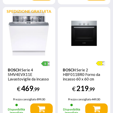
SPEDIZIONE GRATUITA
BOSCH
Serie 4
BOSCH
Serie 2
SMV4EVX11E
HBF011BR0 Forno da
Lavastoviglie da incasso
incasso 60 x 60 cm
a scomparsa totale 60
Acciaio Classe A
469
219
€
€
cm Classe B
,99
,99
Prezzo consigliato
899,00
Prezzo consigliato
449,00
Disponibilità
Disponibilità
immediata
immediata