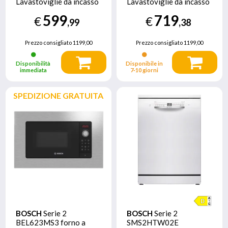
Lavastoviglie da incasso
Lavastoviglie da incasso
con frontalino 60 cm
a scomparsa totale 60
599
719
€
€
Acciaio spazzolato
cm Classe A
,99
,38
Classe A
Prezzo consigliato
1199,00
Prezzo consigliato
1199,00
Disponibilità
Disponibile in
immediata
7‑10 giorni
SPEDIZIONE GRATUITA
BOSCH
Serie 2
BOSCH
Serie 2
BEL623MS3 forno a
SMS2HTW02E