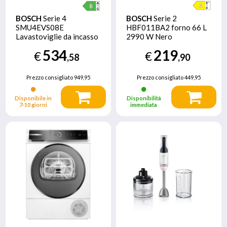
BOSCH
Serie 4
BOSCH
Serie 2
SMU4EVS08E
HBF011BA2 forno 66 L
Lavastoviglie da incasso
2990 W Nero
sottopiano 60 cm
534
219
€
€
Acciaio spazzolato
,58
,90
Classe B
Prezzo consigliato
949,95
Prezzo consigliato
449,95
Disponibile in
Disponibilità
7‑10 giorni
immediata