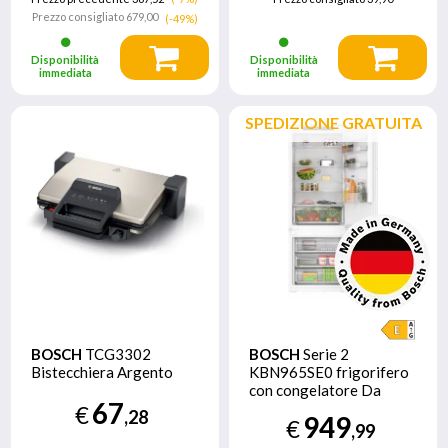
Prezzo consigliato
679,00
(-49%)
Disponibilità
Disponibilità
immediata
immediata
SPEDIZIONE GRATUITA
BOSCH
TCG3302
BOSCH
Serie 2
Bistecchiera Argento
KBN965SE0 frigorifero
con congelatore Da
67
incasso larghezza 70 cm,
€
,28
949
€
383 L E Bianco
,99