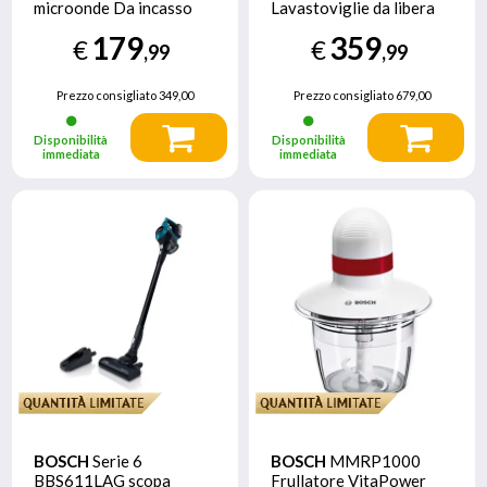
microonde Da incasso
Lavastoviglie da libera
Microonde con grill 20 L
installazione 13 coperti
179
359
€
€
800 W Acciaio
Bianco Classe D
,99
,99
inossidabile
Prezzo consigliato
349,00
Prezzo consigliato
679,00
Disponibilità
Disponibilità
immediata
immediata
BOSCH
Serie 6
BOSCH
MMRP1000
BBS611LAG scopa
Frullatore VitaPower