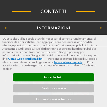
CONTATTI
INFORMAZIONI
Questo sito utilizza cookie tecnici necessari al corretto funzionamento, di
SERVIZIO CLIENTI
funzionalità a fini statistici (dati aggregati) con anonimizzazione dei dati
utente, e previo tuo consenso, cookie di profilazione e per pubblicità mirata.
Accettando tutti i cookie, i tuoi dati potranno essere utilizzati per pubblicità
personalizzata e condivisi con partner come Google, per maggiori
PRIVACY
informazioni su come Google utilizza i dati personali, puoi consultare questo
link:
Come Google utilizza i dati
. Per conoscere tutti i dettagli sui cookie
utilizzati su e-stayon.com, leggi la nostra
Informativa completa
. Puoi
OPZIONI DI PAGAMENTO
accettare tutti i cookie o gestire le tue preferenze cliccando su "Configura
cookie".
Accetta tutti
Configura cookie
Consenti cookie tecnici