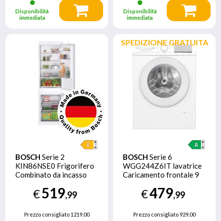
Disponibilità
Disponibilità
immediata
immediata
SPEDIZIONE GRATUITA
BOSCH
Serie 2
BOSCH
Serie 6
KIN86NSE0 Frigorifero
WGG244Z6IT lavatrice
Combinato da incasso
Caricamento frontale 9
177,2 x 54,1 cm Classe E
kg 1400 Giri/min Bianco
519
479
€
€
,99
,99
Prezzo consigliato
1219,00
Prezzo consigliato
929,00