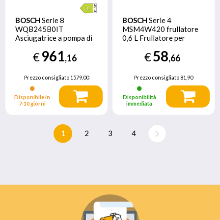
BOSCH
Serie 8
BOSCH
Serie 4
WQB245B0IT
MSM4W420 frullatore
Asciugatrice a pompa di
0,6 L Frullatore per
calore 9 kg Bianco
cottura 800 W Nero,
961
58
€
€
Trasparente, Bianco
,16
,66
Prezzo consigliato
1579,00
Prezzo consigliato
81,90
Disponibile in
Disponibilità
7‑10 giorni
immediata
1
2
3
4