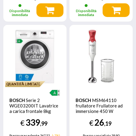
Disponibilità
Disponibilità
immediata
immediata
BOSCH
Serie 2
BOSCH
MSM64110
WGE03200IT Lavatrice
frullatore Frullatore ad
a carica frontale 8kg
immersione 450 W
1200g/min Bianco
Rosso, Bianco
339
26
€
€
Classe A
,99
,19
Prezzo precedente 367,52
(-7%)
Prezzo consigliato
39,90