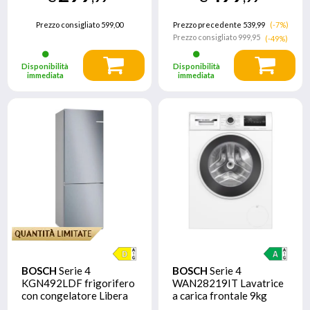
Prezzo consigliato
599,00
Prezzo precedente 539,99
(-7%)
Prezzo consigliato
999,95
(-49%)
Disponibilità
Disponibilità
immediata
immediata
BOSCH
Serie 4
BOSCH
Serie 4
KGN492LDF frigorifero
WAN28219IT Lavatrice
con congelatore Libera
a carica frontale 9kg
installazione 440 L D
1400g/min Bianco