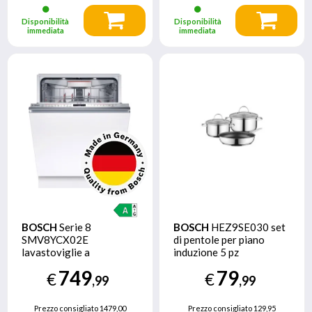
Disponibilità
Disponibilità
immediata
immediata
BOSCH
Serie 8
BOSCH
HEZ9SE030 set
SMV8YCX02E
di pentole per piano
lavastoviglie a
induzione 5 pz
scomparsa totale,14
749
79
€
€
coperti, Classe A
,99
,99
Prezzo consigliato
1479,00
Prezzo consigliato
129,95