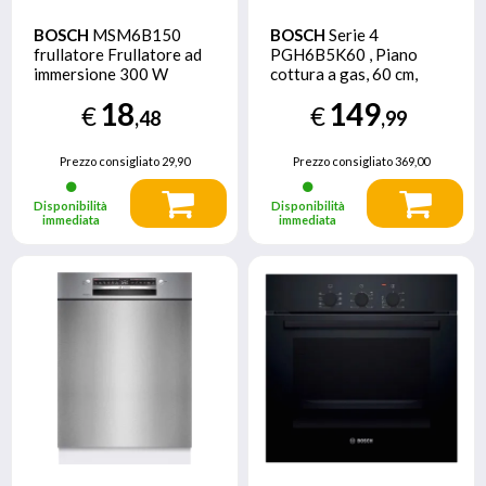
BOSCH
MSM6B150
BOSCH
Serie 4
frullatore Frullatore ad
PGH6B5K60 , Piano
immersione 300 W
cottura a gas, 60 cm,
Bianco
Acciaio inox
18
149
€
€
,48
,99
Prezzo consigliato
29,90
Prezzo consigliato
369,00
Disponibilità
Disponibilità
immediata
immediata