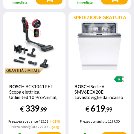
immediata
immediata
SPEDIZIONE GRATUITA
BOSCH
BCS1041PET
BOSCH
Serie 6
Scopa elettrica,
SMV6ECX20E
Unlimited 10 ProAnimal,
Lavastoviglie da incasso
Rosso
a scomparsa totale 14
339
619
€
€
coperti Classe A
,99
,99
Prezzo precedente 435,53
(-21%)
Prezzo consigliato
1199,00
Prezzo consigliato
799,00
(-57%)