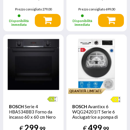
Prezzo consigliato
279,00
Prezzo consigliato
699,00
Disponibilità
Disponibilità
immediata
immediata
BOSCH
Serie 4
BOSCH
Avantixx 6
HBA534BB3 Forno da
WQG24201IT Serie 6
incasso 60 x 60 cm Nero
Asciugatrice a pompa di
Classe A+
calore 9 kg Bianco
299
499
€
€
,99
,99