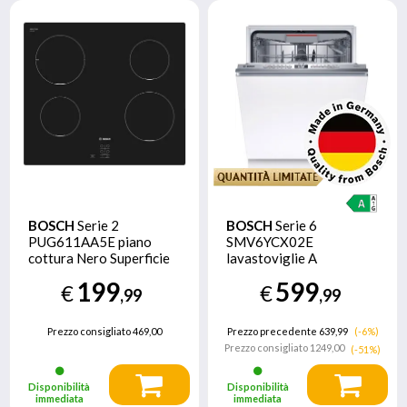
BOSCH
Serie 2
BOSCH
Serie 6
PUG611AA5E piano
SMV6YCX02E
cottura Nero Superficie
lavastoviglie A
piana 60 cm Piano
scomparsa totale 14
199
599
€
€
cottura a induzione 4
coperti A
,99
,99
Fornello(i)
Prezzo consigliato
469,00
Prezzo precedente 639,99
(-6%)
Prezzo consigliato
1249,00
(-51%)
Disponibilità
Disponibilità
immediata
immediata