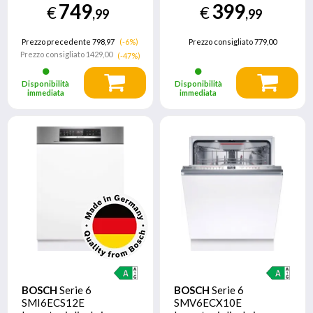
749
399
€
€
Acciaio inossidabile
Classe A
,99
,99
Prezzo precedente 798,97
(-6%)
Prezzo consigliato
779,00
Prezzo consigliato
1429,00
(-47%)
Disponibilità
Disponibilità
immediata
immediata
BOSCH
Serie 6
BOSCH
Serie 6
SMI6ECS12E
SMV6ECX10E