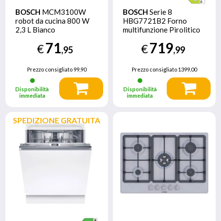
BOSCH
MCM3100W
BOSCH
Serie 8
robot da cucina 800 W
HBG7721B2 Forno
2,3 L Bianco
multifunzione Pirolitico
Air Fry Nero Classe A+
71
719
€
€
,95
,99
Prezzo consigliato
99,90
Prezzo consigliato
1399,00
Disponibilità
Disponibilità
immediata
immediata
SPEDIZIONE GRATUITA