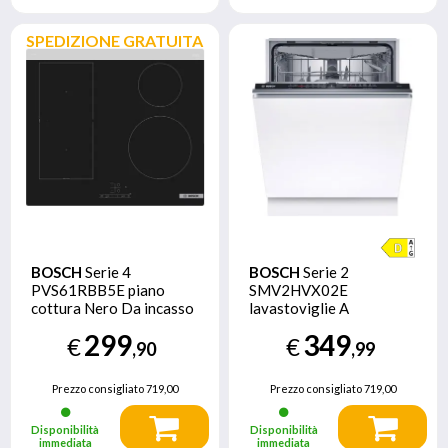
SPEDIZIONE GRATUITA
BOSCH
Serie 4
BOSCH
Serie 2
PVS61RBB5E piano
SMV2HVX02E
cottura Nero Da incasso
lavastoviglie A
60 cm Piano cottura a
scomparsa totale 14
299
349
€
€
induzione 4 Fornello(i)
coperti D
,90
,99
Prezzo consigliato
719,00
Prezzo consigliato
719,00
Disponibilità
Disponibilità
immediata
immediata