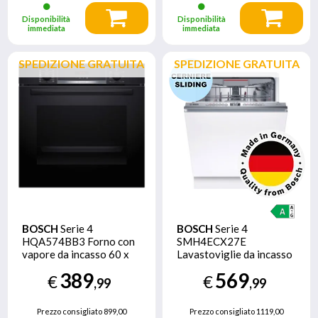
Disponibilità
Disponibilità
immediata
immediata
SPEDIZIONE GRATUITA
SPEDIZIONE GRATUITA
BOSCH
Serie 4
BOSCH
Serie 4
HQA574BB3 Forno con
SMH4ECX27E
vapore da incasso 60 x
Lavastoviglie da incasso
60 cm Nero Classe A+
a scomparsa totale 60
389
569
€
€
cm Classe A Cerniere
,99
,99
Sliding
Prezzo consigliato
899,00
Prezzo consigliato
1119,00