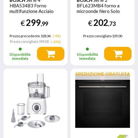
HBA534B3 Forno
BFL623MB4 forno a
multifunzione Acciaio
microonde Nero Solo
inox Classe A+
microonde Da incasso 20
299
202
€
€
L 800 W
,99
,73
Prezzo precedente 328,34
(-8%)
Prezzo consigliato
329,00
Prezzo consigliato
599,00
(-49%)
Disponibilità
Disponibilità
immediata
immediata
SPEDIZIONE GRATUITA