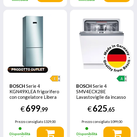
BOSCH
Serie 4
BOSCH
Serie 4
KGN49XLEA frigorifero
SMV4ECX28E
con congelatore Libera
Lavastoviglie da incasso
installazione 438 L E
a scomparsa totale 60
699
625
€
€
Acciaio inossidabile - EX
cm Classe A
,99
,65
DEMO prodotto con
imballo aperto
Prezzo consigliato
1329,00
Prezzo consigliato
1099,00
ammaccato sul lato
Disponibilità
Disponibilità