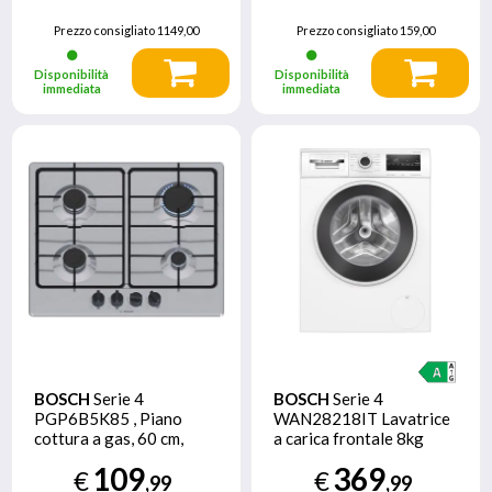
kg Bianco
Prezzo consigliato
1149,00
Prezzo consigliato
159,00
Disponibilità
Disponibilità
immediata
immediata
BOSCH
Serie 4
BOSCH
Serie 4
PGP6B5K85 , Piano
WAN28218IT Lavatrice
cottura a gas, 60 cm,
a carica frontale 8kg
Acciaio inox
1400g/min Bianco
109
369
€
€
Classe A
,99
,99