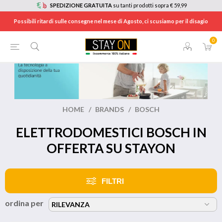
SPEDIZIONE GRATUITA
su tanti prodotti sopra € 59,99
Possibili ritardi sulle consegne nel mese di Agosto, ci scusiamo per il disagio
0
HOME
/
BRANDS
/
BOSCH
ELETTRODOMESTICI BOSCH IN
OFFERTA SU STAYON
FILTRI
ordina per