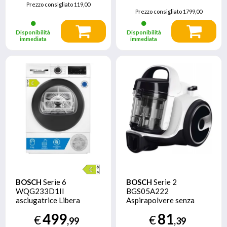
Prezzo consigliato
119,00
Prezzo consigliato
1799,00
Disponibilità
Disponibilità
immediata
immediata
BOSCH
Serie 6
BOSCH
Serie 2
WQG233D1II
BGS05A222
asciugatrice Libera
Aspirapolvere senza
installazione
sacco Bianco
499
81
€
€
Caricamento frontale 8
,99
,39