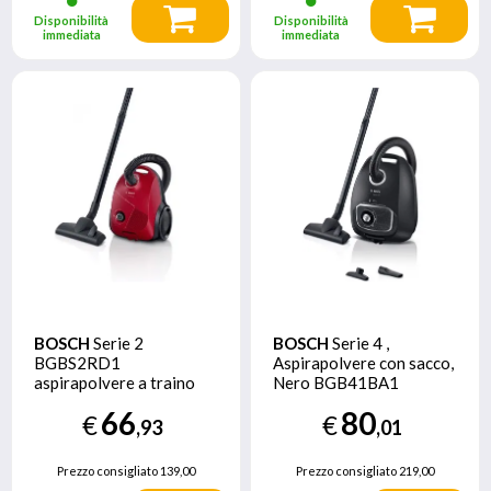
Disponibilità
Disponibilità
immediata
immediata
BOSCH
Serie 2
BOSCH
Serie 4 ,
BGBS2RD1
Aspirapolvere con sacco,
aspirapolvere a traino
Nero BGB41BA1
3,5 L A cilindro Secco
66
80
€
€
600 W Sacchetto per la
,93
,01
polvere
Prezzo consigliato
139,00
Prezzo consigliato
219,00