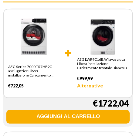
AEG LWR9C16BAY lavasciuga
Libera installazione
AEG Series 7000 TR7HE9C
Caricamento frontale Bianco B
asciugatrice Libera
installazione Caricamento
€999,99
frontale 9 kg Bianco
Alternative
€722,05
€1722,04