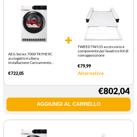
TWEED TW115 accessorio e
componente per lavatrice Kit di
AEG Series 7000 TR7HE9C
sovrapposizione
asciugatrice Libera
installazione Caricamento
€79,99
frontale 9 kg Bianco
Alternative
€722,05
€802,04