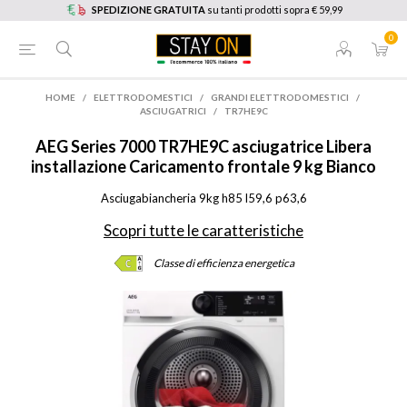
SPEDIZIONE GRATUITA
su tanti prodotti sopra € 59,99
0
HOME
/
ELETTRODOMESTICI
/
GRANDI ELETTRODOMESTICI
/
ASCIUGATRICI
/
TR7HE9C
AEG
Series 7000 TR7HE9C asciugatrice Libera
installazione Caricamento frontale 9 kg Bianco
Asciugabiancheria 9kg h85 l59,6 p63,6
Scopri tutte le caratteristiche
Classe di efficienza energetica