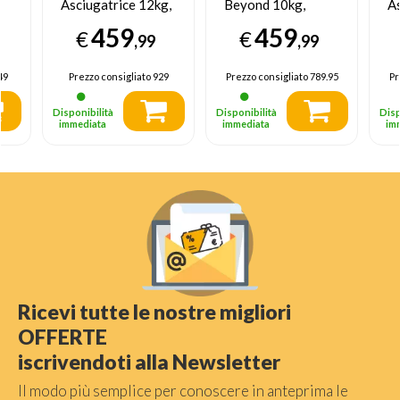
Asciugatrice 12kg,
Beyond 10kg,
As
classe E, inverter
Classe C, Inverter
Li
459
459
€
€
HET
in
,99
,99
C
fr
49
Prezzo consigliato
929
Prezzo consigliato
789.95
Pr
Disponibilità
Disponibilità
Disp
immediata
immediata
im
Ricevi tutte le nostre migliori
OFFERTE
iscrivendoti alla Newsletter
Il modo più semplice per conoscere in anteprima le