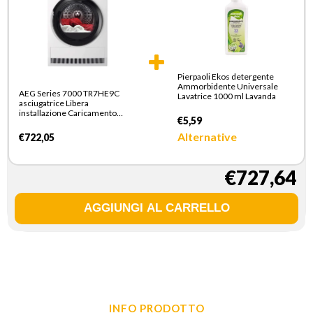
Pierpaoli Ekos detergente
Ammorbidente Universale
AEG Series 7000 TR7HE9C
Lavatrice 1000 ml Lavanda
asciugatrice Libera
installazione Caricamento
€5,59
frontale 9 kg Bianco
Alternative
€722,05
€727,64
INFO PRODOTTO