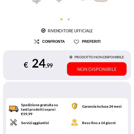
RIVENDITORE UFFICIALE
CONFRONTA
PREFERITI
PRODOTTO NON DISPONIBILE
24
€
,99
NON DISPONIBILE
Spedizione gratuita su
Garanzia inclusa 24 mesi
tanti prodotti sopra i
€59,99
Servizi aggiuntivi
Reso fino a 14 giorni