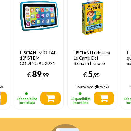
LISCIANI
MIO TAB
LISCIANI
Ludoteca
L
10" STEM
Le Carte Dei
q
CODING XL 2021
Bambini Il Gioco
as
16 GB Wi-Fi Blu
Dei Mimi
89
5
€
€
,99
,95
95
Prezzo consigliato
7.95
P
Disponibilità
Disponibilità
Disp
immediata
immediata
im