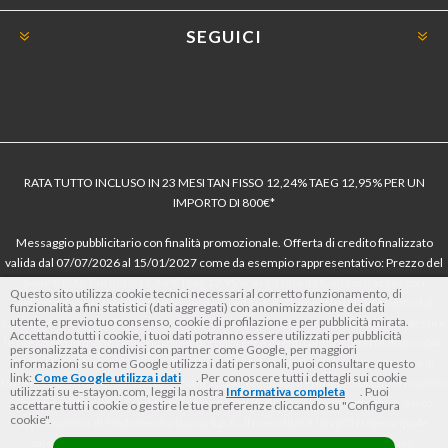
SEGUICI
RATA TUTTO INCLUSO IN 23 MESI TAN FISSO 12,24% TAEG 12,95% PER UN
IMPORTO DI 800€*
Messaggio pubblicitario con finalità promozionale. Offerta di credito finalizzato
valida dal 07/07/2026 al 15/01/2027 come da esempio rappresentativo: Prezzo del
bene € 800, Tan fisso 12,24% Taeg 12,95%, in 23 rate da € 40 costi accessori
Questo sito utilizza cookie tecnici necessari al corretto funzionamento, di
dell’offerta azzerati. Importo totale del credito € 800. Importo totale dovuto dal
funzionalità a fini statistici (dati aggregati) con anonimizzazione dei dati
utente, e previo tuo consenso, cookie di profilazione e per pubblicità mirata.
Consumatore € 920. Decorrenza media della prima rata a 90 giorni. Al fine di gestire
Accettando tutti i cookie, i tuoi dati potranno essere utilizzati per pubblicità
le tue spese in modo responsabile e di conoscere eventuali altre offerte disponibili,
personalizzata e condivisi con partner come Google, per maggiori
Findomestic ti ricorda, prima di sottoscrivere il contratto, di prendere visione di
informazioni su come Google utilizza i dati personali, puoi consultare questo
link:
Come Google utilizza i dati
. Per conoscere tutti i dettagli sui cookie
tutte le condizioni economiche e contrattuali, facendo riferimento alle Informazioni
utilizzati su e-stayon.com, leggi la nostra
Informativa completa
. Puoi
Europee di Base sul Credito ai Consumatori (IEBCC) nel percorso online. Salvo
accettare tutti i cookie o gestire le tue preferenze cliccando su "Configura
cookie".
approvazione di Findomestic Banca S.p.A.. Il rivenditore (StayON) opera quale
intermediario del credito per Findomestic Banca S.p.A., non in esclusiva.