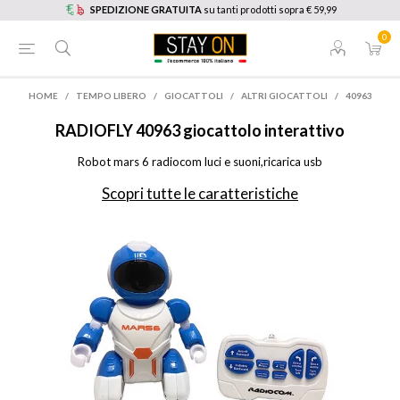
SPEDIZIONE GRATUITA
su tanti prodotti sopra € 59,99
0
HOME
/
TEMPO LIBERO
/
GIOCATTOLI
/
ALTRI GIOCATTOLI
/
40963
RADIOFLY
40963 giocattolo interattivo
Robot mars 6 radiocom luci e suoni,ricarica usb
Scopri tutte le caratteristiche